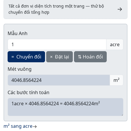
Tất cả đơn vị diện tích trong một trang — thử bộ
→
chuyển đổi tổng hợp
Mẫu Anh
acre
=
Chuyển đổi
×
Đặt lại
⇅
Hoán đổi
Mét vuông
m²
Các bước tính toán
m² sang acre