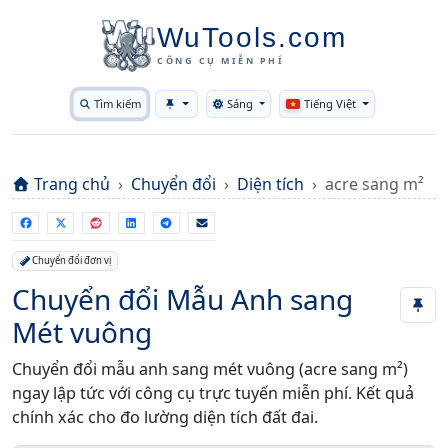
WuTools.com
CÔNG CỤ MIỄN PHÍ
Tìm kiếm
Sáng
Tiếng Việt
Toggle theme
Trang chủ
Chuyển đổi
Diện tích
acre sang m²
Chuyển đổi đơn vị
Chuyển đổi Mẫu Anh sang
Mét vuông
Chuyển đổi mẫu anh sang mét vuông (acre sang m²)
ngay lập tức với công cụ trực tuyến miễn phí. Kết quả
chính xác cho đo lường diện tích đất đai.