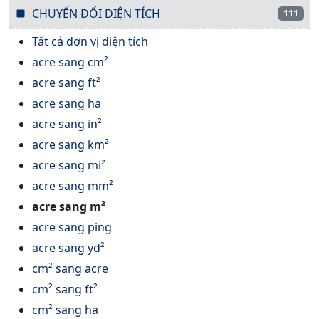
CHUYỂN ĐỔI DIỆN TÍCH
111
Tất cả đơn vị diện tích
acre sang cm²
acre sang ft²
acre sang ha
acre sang in²
acre sang km²
acre sang mi²
acre sang mm²
acre sang m²
acre sang ping
acre sang yd²
cm² sang acre
cm² sang ft²
cm² sang ha