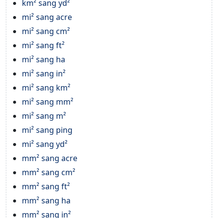
km² sang yd²
mi² sang acre
mi² sang cm²
mi² sang ft²
mi² sang ha
mi² sang in²
mi² sang km²
mi² sang mm²
mi² sang m²
mi² sang ping
mi² sang yd²
mm² sang acre
mm² sang cm²
mm² sang ft²
mm² sang ha
mm² sang in²