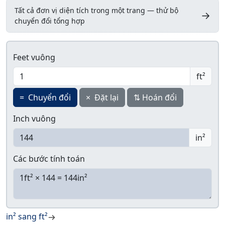
Tất cả đơn vị diện tích trong một trang — thử bộ
→
chuyển đổi tổng hợp
Feet vuông
ft²
=
Chuyển đổi
×
Đặt lại
⇅
Hoán đổi
Inch vuông
in²
Các bước tính toán
in² sang ft²