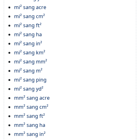
mi² sang acre
mi² sang cm²
mi² sang ft²
mi² sang ha
mi² sang in²
mi² sang km²
mi² sang mm²
mi² sang m²
mi² sang ping
mi² sang yd²
mm² sang acre
mm² sang cm²
mm² sang ft²
mm² sang ha
mm² sang in²