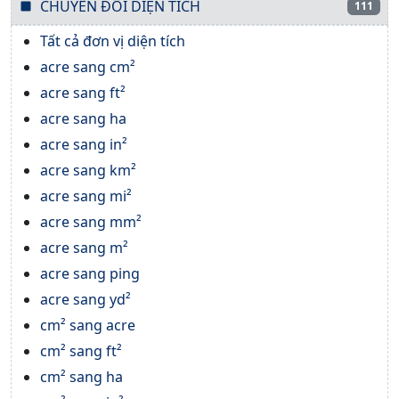
CHUYỂN ĐỔI DIỆN TÍCH
111
Tất cả đơn vị diện tích
acre sang cm²
acre sang ft²
acre sang ha
acre sang in²
acre sang km²
acre sang mi²
acre sang mm²
acre sang m²
acre sang ping
acre sang yd²
cm² sang acre
cm² sang ft²
cm² sang ha