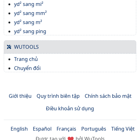
yd² sang mi²
yd² sang mm²
yd² sang m²
yd² sang ping
WUTOOLS
Trang chủ
Chuyển đổi
Giới thiệu
Quy trình biên tập
Chính sách bảo mật
Điều khoản sử dụng
English
Español
Français
Português
Tiếng Việt
Được tạo với
bởi WuTools