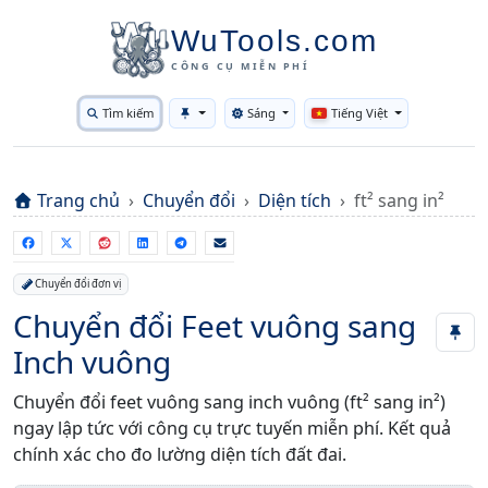
WuTools.com
CÔNG CỤ MIỄN PHÍ
Tìm kiếm
Sáng
Tiếng Việt
Toggle theme
Trang chủ
Chuyển đổi
Diện tích
ft² sang in²
Chuyển đổi đơn vị
Chuyển đổi Feet vuông sang
Inch vuông
Chuyển đổi feet vuông sang inch vuông (ft² sang in²)
ngay lập tức với công cụ trực tuyến miễn phí. Kết quả
chính xác cho đo lường diện tích đất đai.