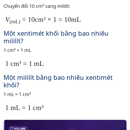
Chuyển đổi 10 cm³ sang mililít:
V
= 10cm³ × 1 = 10mL
(mL)
Một xentimét khối bằng bao nhiêu
mililít?
1 cm³ = 1 mL
1 cm³ = 1 mL
Một mililít bằng bao nhiêu xentimét
khối?
1 mL = 1 cm³
1 mL = 1 cm³