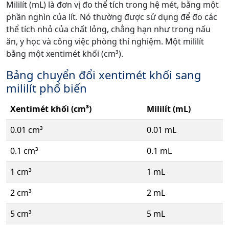
Mililít (mL) là đơn vị đo thể tích trong hệ mét, bằng một
phần nghìn của lít. Nó thường được sử dụng để đo các
thể tích nhỏ của chất lỏng, chẳng hạn như trong nấu
ăn, y học và công việc phòng thí nghiệm. Một mililít
bằng một xentimét khối (cm³).
Bảng chuyển đổi xentimét khối sang
mililít phổ biến
Xentimét khối (cm³)
Mililít (mL)
0.01 cm³
0.01 mL
0.1 cm³
0.1 mL
1 cm³
1 mL
2 cm³
2 mL
5 cm³
5 mL