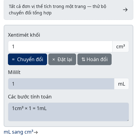
Tất cả đơn vị thể tích trong một trang — thử bộ
→
chuyển đổi tổng hợp
Xentimét khối
cm³
=
Chuyển đổi
×
Đặt lại
⇅
Hoán đổi
Mililít
mL
Các bước tính toán
mL sang cm³