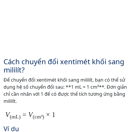
Cách chuyển đổi xentimét khối sang
mililít?
Để chuyển đổi xentimét khối sang mililít, bạn có thể sử
dụng hệ số chuyển đổi sau: **1 mL = 1 cm³**. Đơn giản
chỉ cần nhân với 1 để có được thể tích tương ứng bằng
mililít.
V
=
V
× 1
(mL)
(cm³)
Ví dụ