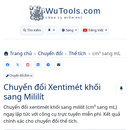
WuTools.com
CÔNG CỤ MIỄN PHÍ
Tìm kiếm
Sáng
Tiếng Việt
Toggle theme
Trang chủ
Chuyển đổi
Thể tích
cm³ sang mL
Chuyển đổi đơn vị
Chuyển đổi Xentimét khối
sang Mililít
Chuyển đổi xentimét khối sang mililít (cm³ sang mL)
ngay lập tức với công cụ trực tuyến miễn phí. Kết quả
chính xác cho chuyển đổi thể tích.