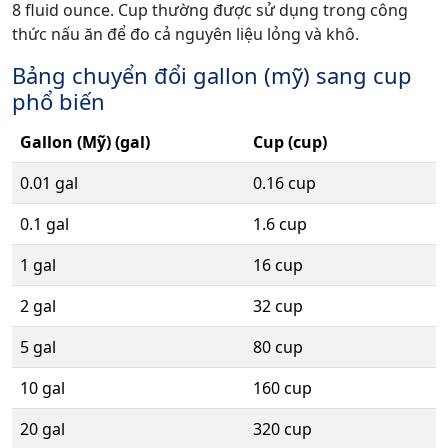
8 fluid ounce. Cup thường được sử dụng trong công
thức nấu ăn để đo cả nguyên liệu lỏng và khô.
Bảng chuyển đổi gallon (mỹ) sang cup
phổ biến
Gallon (Mỹ) (gal)
Cup (cup)
0.01 gal
0.16 cup
0.1 gal
1.6 cup
1 gal
16 cup
2 gal
32 cup
5 gal
80 cup
10 gal
160 cup
20 gal
320 cup