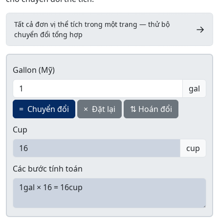
Tất cả đơn vị thể tích trong một trang — thử bộ
→
chuyển đổi tổng hợp
Gallon (Mỹ)
gal
=
Chuyển đổi
×
Đặt lại
⇅
Hoán đổi
Cup
cup
Các bước tính toán