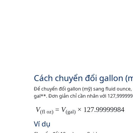
Cách chuyển đổi gallon (m
Để chuyển đổi gallon (mỹ) sang fluid ounce,
gal**. Đơn giản chỉ cần nhân với 127,999999
V
=
V
× 127.99999984
(fl oz)
(gal)
Ví dụ