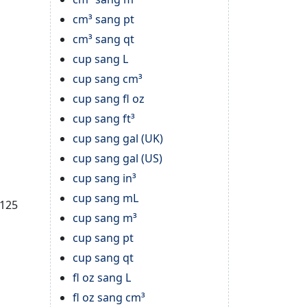
cm³ sang pt
cm³ sang qt
cup sang L
cup sang cm³
cup sang fl oz
cup sang ft³
cup sang gal (UK)
cup sang gal (US)
cup sang in³
cup sang mL
8125
cup sang m³
cup sang pt
cup sang qt
fl oz sang L
fl oz sang cm³