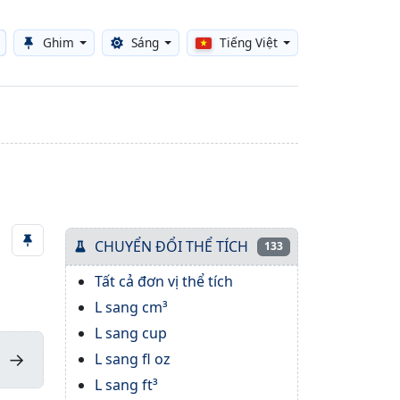
Ghim
Sáng
Tiếng Việt
Toggle theme
CHUYỂN ĐỔI THỂ TÍCH
133
Tất cả đơn vị thể tích
L sang cm³
L sang cup
→
L sang fl oz
L sang ft³