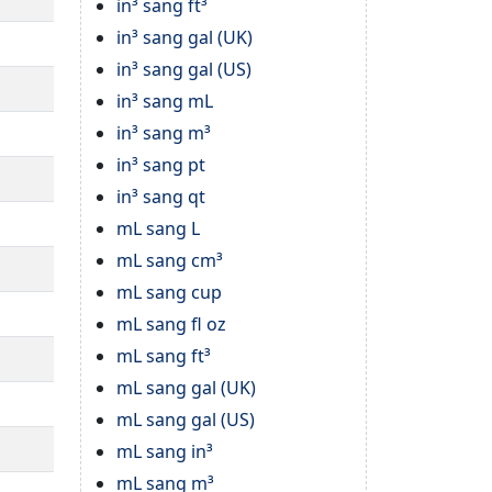
in³ sang ft³
in³ sang gal (UK)
in³ sang gal (US)
in³ sang mL
in³ sang m³
in³ sang pt
in³ sang qt
mL sang L
mL sang cm³
mL sang cup
mL sang fl oz
mL sang ft³
mL sang gal (UK)
mL sang gal (US)
mL sang in³
mL sang m³