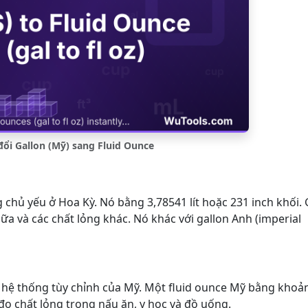
ổi Gallon (Mỹ) sang Fluid Ounce
 chủ yếu ở Hoa Kỳ. Nó bằng 3,78541 lít hoặc 231 inch khối. 
a và các chất lỏng khác. Nó khác với gallon Anh (imperial
ong hệ thống tùy chỉnh của Mỹ. Một fluid ounce Mỹ bằng khoả
đo chất lỏng trong nấu ăn, y học và đồ uống.