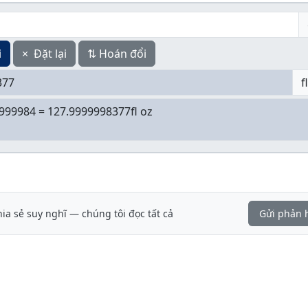
i
×
Đặt lại
⇅
Hoán đổi
f
hia sẻ suy nghĩ — chúng tôi đọc tất cả
Gửi phản 