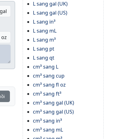
L sang gal (UK)
gal
L sang gal (US)
L sang in³
L sang mL
l oz
L sang m³
L sang pt
L sang qt
cm³ sang L
cm³ sang cup
cm³ sang fl oz
cm³ sang ft³
hồi
cm³ sang gal (UK)
cm³ sang gal (US)
cm³ sang in³
cm³ sang mL
cm³ sang m³