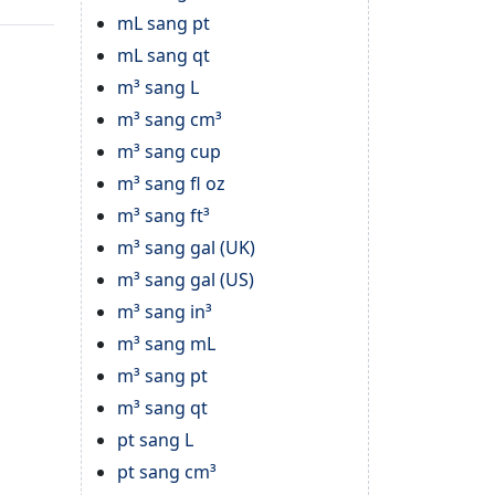
mL sang pt
mL sang qt
m³ sang L
m³ sang cm³
m³ sang cup
m³ sang fl oz
m³ sang ft³
m³ sang gal (UK)
m³ sang gal (US)
m³ sang in³
m³ sang mL
m³ sang pt
m³ sang qt
pt sang L
pt sang cm³