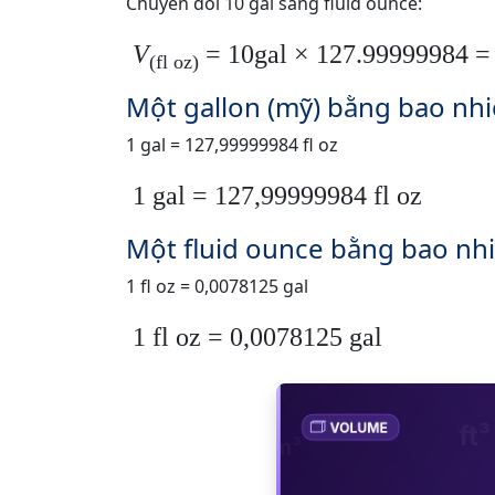
Chuyển đổi 10 gal sang fluid ounce:
V
= 10gal × 127.99999984 =
(fl oz)
Một gallon (mỹ) bằng bao nhi
1 gal = 127,99999984 fl oz
1 gal = 127,99999984 fl oz
Một fluid ounce bằng bao nhi
1 fl oz = 0,0078125 gal
1 fl oz = 0,0078125 gal