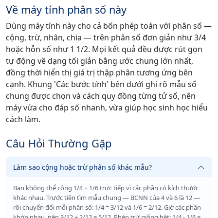
Về máy tính phân số này
Dùng máy tính này cho cả bốn phép toán với phân số —
cộng, trừ, nhân, chia — trên phân số đơn giản như 3/4
hoặc hỗn số như 1 1/2. Mọi kết quả đều được rút gọn
tự động về dạng tối giản bằng ước chung lớn nhất,
đồng thời hiển thị giá trị thập phân tương ứng bên
cạnh. Khung 'Các bước tính' bên dưới ghi rõ mẫu số
chung được chọn và cách quy đồng từng tử số, nên
máy vừa cho đáp số nhanh, vừa giúp học sinh học hiểu
cách làm.
Câu Hỏi Thường Gặp
Làm sao cộng hoặc trừ phân số khác mẫu?
Bạn không thể cộng 1/4 + 1/6 trực tiếp vì các phần có kích thước
khác nhau. Trước tiên tìm mẫu chung — BCNN của 4 và 6 là 12 —
rồi chuyển đổi mỗi phân số: 1/4 = 3/12 và 1/6 = 2/12. Giờ các phần
khớp nhau, nên 3/12 + 2/12 = 5/12. Phép trừ giống hệt: 1/4 - 1/6 =