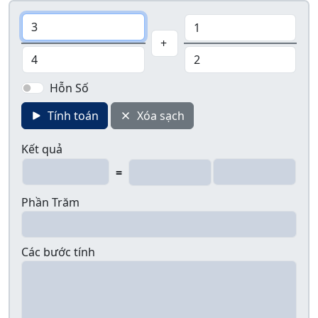
Hỗn Số
Tính toán
Xóa sạch
Kết quả
=
Phần Trăm
Các bước tính