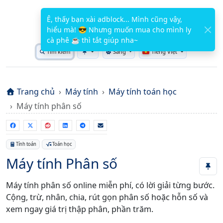
WuTools.com
Ê, thấy bạn xài adblock... Mình cũng vậy,
hiểu mà! 😎 Nhưng muốn mua cho mình ly
CÔNG CỤ MIỄN PHÍ
cà phê ☕ thì tắt giúp nha~
Tìm kiếm
Sáng
Tiếng Việt
Toggle theme
Trang chủ
Máy tính
Máy tính toán học
Máy tính phân số
Tính toán
Toán học
Máy tính Phân số
Máy tính phân số online miễn phí, có lời giải từng bước.
Cộng, trừ, nhân, chia, rút gọn phân số hoặc hỗn số và
xem ngay giá trị thập phân, phần trăm.