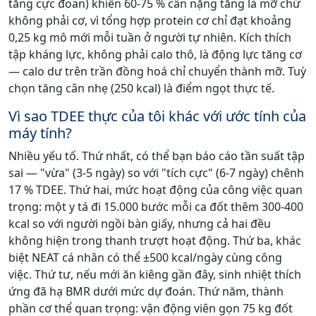
tăng cực đoan) khiến 60-75 % cân nặng tăng là mỡ chứ
không phải cơ, vì tổng hợp protein cơ chỉ đạt khoảng
0,25 kg mô mới mỗi tuần ở người tự nhiên. Kích thích
tập kháng lực, không phải calo thô, là động lực tăng cơ
— calo dư trên trần đồng hoá chỉ chuyển thành mỡ. Tuỳ
chọn tăng cân nhẹ (250 kcal) là điểm ngọt thực tế.
Vì sao TDEE thực của tôi khác với ước tính của
máy tính?
Nhiều yếu tố. Thứ nhất, có thể bạn báo cáo tần suất tập
sai — "vừa" (3-5 ngày) so với "tích cực" (6-7 ngày) chênh
17 % TDEE. Thứ hai, mức hoạt động của công việc quan
trọng: một y tá đi 15.000 bước mỗi ca đốt thêm 300-400
kcal so với người ngồi bàn giấy, nhưng cả hai đều
không hiện trong thanh trượt hoạt động. Thứ ba, khác
biệt NEAT cá nhân có thể ±500 kcal/ngày cùng công
việc. Thứ tư, nếu mới ăn kiêng gần đây, sinh nhiệt thích
ứng đã hạ BMR dưới mức dự đoán. Thứ năm, thành
phần cơ thể quan trọng: vận động viên gọn 75 kg đốt