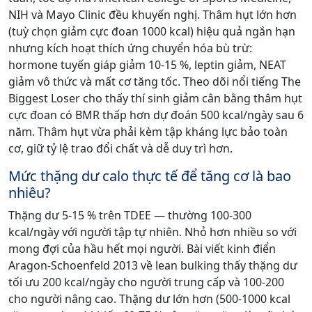
NIH và Mayo Clinic đều khuyến nghị. Thâm hụt lớn hơn
(tuỳ chọn giảm cực đoan 1000 kcal) hiệu quả ngắn hạn
nhưng kích hoạt thích ứng chuyển hóa bù trừ:
hormone tuyến giáp giảm 10-15 %, leptin giảm, NEAT
giảm vô thức và mất cơ tăng tốc. Theo dõi nổi tiếng The
Biggest Loser cho thấy thí sinh giảm cân bằng thâm hụt
cực đoan có BMR thấp hơn dự đoán 500 kcal/ngày sau 6
năm. Thâm hụt vừa phải kèm tập kháng lực bảo toàn
cơ, giữ tỷ lệ trao đổi chất và dễ duy trì hơn.
Mức thặng dư calo thực tế để tăng cơ là bao
nhiêu?
Thặng dư 5-15 % trên TDEE — thường 100-300
kcal/ngày với người tập tự nhiên. Nhỏ hơn nhiều so với
mong đợi của hầu hết mọi người. Bài viết kinh điển
Aragon-Schoenfeld 2013 về lean bulking thấy thặng dư
tối ưu 200 kcal/ngày cho người trung cấp và 100-200
cho người nâng cao. Thặng dư lớn hơn (500-1000 kcal