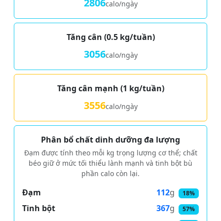
2806
calo/ngày
Tăng cân (0.5 kg/tuần)
3056
calo/ngày
Tăng cân mạnh (1 kg/tuần)
3556
calo/ngày
Phân bổ chất dinh dưỡng đa lượng
Đạm được tính theo mỗi kg trọng lượng cơ thể; chất
béo giữ ở mức tối thiểu lành mạnh và tinh bột bù
phần calo còn lại.
112
g
Đạm
18%
367
g
Tinh bột
57%