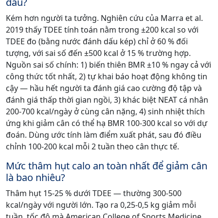
đâu?
Kém hơn người ta tưởng. Nghiên cứu của Marra et al.
2019 thấy TDEE tính toán nằm trong ±200 kcal so với
TDEE đo (bằng nước đánh dấu kép) chỉ ở 60 % đối
tượng, với sai số đến ±500 kcal ở 15 % trường hợp.
Nguồn sai số chính: 1) biến thiên BMR ±10 % ngay cả với
công thức tốt nhất, 2) tự khai báo hoạt động không tin
cậy — hầu hết người ta đánh giá cao cường độ tập và
đánh giá thấp thời gian ngồi, 3) khác biệt NEAT cá nhân
200-700 kcal/ngày ở cùng cân nặng, 4) sinh nhiệt thích
ứng khi giảm cân có thể hạ BMR 100-300 kcal so với dự
đoán. Dùng ước tính làm điểm xuất phát, sau đó điều
chỉnh 100-200 kcal mỗi 2 tuần theo cân thực tế.
Mức thâm hụt calo an toàn nhất để giảm cân
là bao nhiêu?
Thâm hụt 15-25 % dưới TDEE — thường 300-500
kcal/ngày với người lớn. Tạo ra 0,25-0,5 kg giảm mỗi
tuần, tốc độ mà American College of Sports Medicine,