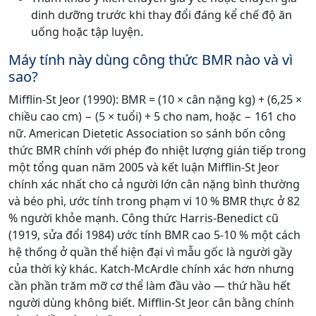
dinh dưỡng trước khi thay đổi đáng kể chế độ ăn
uống hoặc tập luyện.
Máy tính này dùng công thức BMR nào và vì
sao?
Mifflin-St Jeor (1990): BMR = (10 × cân nặng kg) + (6,25 ×
chiều cao cm) − (5 × tuổi) + 5 cho nam, hoặc − 161 cho
nữ. American Dietetic Association so sánh bốn công
thức BMR chính với phép đo nhiệt lượng gián tiếp trong
một tổng quan năm 2005 và kết luận Mifflin-St Jeor
chính xác nhất cho cả người lớn cân nặng bình thường
và béo phì, ước tính trong phạm vi 10 % BMR thực ở 82
% người khỏe mạnh. Công thức Harris-Benedict cũ
(1919, sửa đổi 1984) ước tính BMR cao 5-10 % một cách
hệ thống ở quần thể hiện đại vì mẫu gốc là người gầy
của thời kỳ khác. Katch-McArdle chính xác hơn nhưng
cần phần trăm mỡ cơ thể làm đầu vào — thứ hầu hết
người dùng không biết. Mifflin-St Jeor cân bằng chính