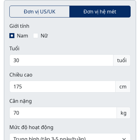
Đơn vị US/UK
Đơn vị hệ mét
Giới tính
Nam
Nữ
Tuổi
tuổi
Chiều cao
cm
Cân nặng
kg
Mức độ hoạt động