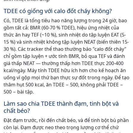
TDEE có giống với calo đốt cháy không?
Có, TDEE là tổng tiêu hao năng lượng trong 24 giờ, bao
gồm tất cả: BMR (60-70 % TDEE), hiệu ứng nhiệt của
thức ăn hay TEF (~10 %), sinh nhiệt do tập luyện EAT (5-
15 %) và sinh nhiệt không tập luyện NEAT (biến thiên 15-
30 %). Các tracker thể thao thường báo "calo đốt cháy"
chỉ gồm tập luyện + ước tính BMR, bỏ qua TEF và đánh
giá thấp NEAT — thường thấp hơn TDEE thực 200-400
kcal/ngày. Máy tính TDEE hữu ích hơn cho kế hoạch ăn
uống vì gộp mọi thứ bạn thực sự đốt trong ngày. Để tạo
thâm hụt 500 kcal, ăn TDEE − 500, không phải TDEE −
500 − bài tập.
Làm sao chia TDEE thành đạm, tinh bột và
chất béo?
Đặt đạm trước, rồi đến chất béo, và để tinh bột bù phần
còn lại. Đạm được neo theo trọng lượng cơ thể chứ