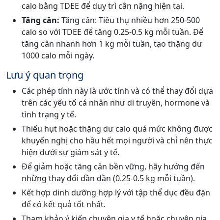
calo bằng TDEE để duy trì cân nặng hiện tại.
Tăng cân:
Tăng cân: Tiêu thụ nhiều hơn 250-500
calo so với TDEE để tăng 0.25-0.5 kg mỗi tuần. Để
tăng cân nhanh hơn 1 kg mỗi tuần, tạo thặng dư
1000 calo mỗi ngày.
Lưu ý quan trọng
Các phép tính này là ước tính và có thể thay đổi dựa
trên các yếu tố cá nhân như di truyền, hormone và
tình trạng y tế.
Thiếu hụt hoặc thặng dư calo quá mức không được
khuyến nghị cho hầu hết mọi người và chỉ nên thực
hiện dưới sự giám sát y tế.
Để giảm hoặc tăng cân bền vững, hãy hướng đến
những thay đổi dần dần (0.25-0.5 kg mỗi tuần).
Kết hợp dinh dưỡng hợp lý với tập thể dục đều đặn
để có kết quả tốt nhất.
Tham khảo ý kiến chuyên gia y tế hoặc chuyên gia