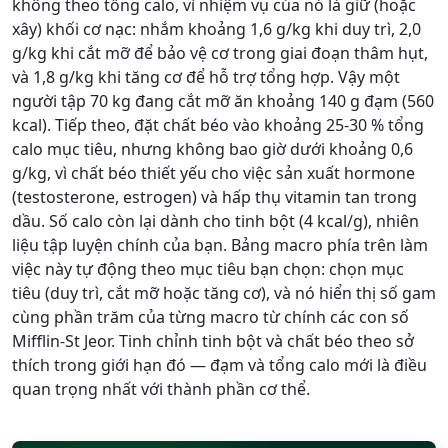
không theo tổng calo, vì nhiệm vụ của nó là giữ (hoặc
xây) khối cơ nạc: nhắm khoảng 1,6 g/kg khi duy trì, 2,0
g/kg khi cắt mỡ để bảo vệ cơ trong giai đoạn thâm hụt,
và 1,8 g/kg khi tăng cơ để hỗ trợ tổng hợp. Vậy một
người tập 70 kg đang cắt mỡ ăn khoảng 140 g đạm (560
kcal). Tiếp theo, đặt chất béo vào khoảng 25-30 % tổng
calo mục tiêu, nhưng không bao giờ dưới khoảng 0,6
g/kg, vì chất béo thiết yếu cho việc sản xuất hormone
(testosterone, estrogen) và hấp thụ vitamin tan trong
dầu. Số calo còn lại dành cho tinh bột (4 kcal/g), nhiên
liệu tập luyện chính của bạn. Bảng macro phía trên làm
việc này tự động theo mục tiêu bạn chọn: chọn mục
tiêu (duy trì, cắt mỡ hoặc tăng cơ), và nó hiển thị số gam
cùng phần trăm của từng macro từ chính các con số
Mifflin-St Jeor. Tinh chỉnh tinh bột và chất béo theo sở
thích trong giới hạn đó — đạm và tổng calo mới là điều
quan trọng nhất với thành phần cơ thể.