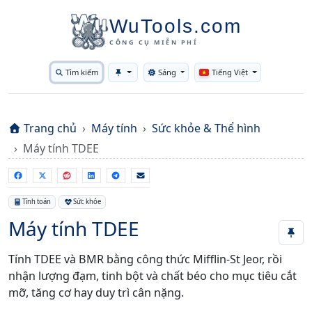
WuTools.com
CÔNG CỤ MIỄN PHÍ
Tìm kiếm
Sáng
Tiếng Việt
Toggle theme
Trang chủ
Máy tính
Sức khỏe & Thể hình
Máy tính TDEE
Tính toán
Sức khỏe
Máy tính TDEE
Tính TDEE và BMR bằng công thức Mifflin-St Jeor, rồi
nhận lượng đạm, tinh bột và chất béo cho mục tiêu cắt
mỡ, tăng cơ hay duy trì cân nặng.