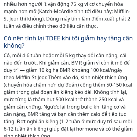
nhiều hơn người ít vận động 75 kg vì cơ chuyển hóa
mạnh hơn mỡ (Katch-McArdle tính tới điều này; Mifflin-
St Jeor thì không). Dùng máy tính làm điểm xuất phát 2
tuần và điều chỉnh theo dữ liệu cân thực.
Có nên tính lại TDEE khi tôi giảm hay tăng cân
không?
Có, mỗi 4-6 tuần hoặc mỗi 5 kg thay đổi cân nặng, cái
nào đến trước. Khi giảm cân, BMR giảm vì còn ít mô để
duy trì — giảm 10 kg hạ BMR khoảng 100 kcal/ngày
theo Mifflin-St Jeor. Thêm vào đó, sinh nhiệt thích ứng
(chuyển hóa chậm hơn dự đoán) cộng thêm 50-150 kcal
giảm trong giai đoạn ăn kiêng kéo dài. Không tính lại,
mức từng là thâm hụt 500 kcal trở thành 250 kcal và
giảm cân chững. Ngược lại trong bulk: khi tăng cơ và
cân nặng, BMR tăng và bạn cần thêm calo để tiếp tục
tăng. Đợt nghỉ ăn kiêng (1-2 tuần ở mức duy trì sau mỗi
6-12 tuần ăn kiêng) giúp đặt lại hormone và có thể giảm
sinh nhiệt thích ứng.