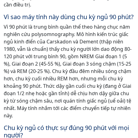
cần điều trị.
Vì sao máy tính này dùng chu kỳ ngủ 90 phút?
Vì 90 phút là trung bình quần thể theo hàng chục năm
nghiên cứu polysomnography. Mô hình kiến trúc giấc
ngủ kinh điển của Carskadon và Dement (thập niên
1980, vẫn là chuẩn) thấy chu kỳ người lớn dao động 80-
120 phút với trung bình 90, gồm NREM Giai đoạn 1 (5
%), Giai đoạn 2 (45-55 %), Giai đoạn 3 sóng chậm (15-25
%) và REM (20-25 %). Chu kỳ đầu đêm nhiều sóng chậm
hơn, chu kỳ cuối nhiều REM hơn, nhưng mỗi chu kỳ
khoảng 90 phút. Thức dậy gần cuối chu kỳ (đang ở Giai
đoạn 1/2 nhẹ hoặc gần tỉnh) dễ chịu hơn dậy giữa chu
kỳ từ sóng chậm sâu, nơi quán tính giấc ngủ (uể oải) tệ
nhất. Máy tính nhắm tới các điểm chuyển tiếp tự nhiên
này.
Chu kỳ ngủ có thực sự đúng 90 phút với mọi
người?