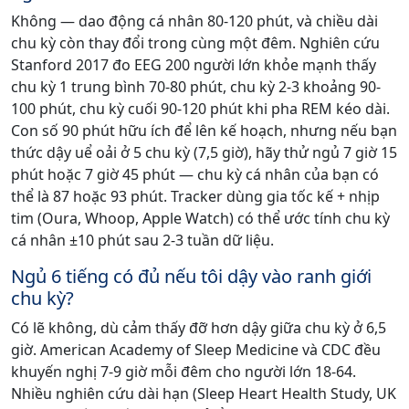
Không — dao động cá nhân 80-120 phút, và chiều dài
chu kỳ còn thay đổi trong cùng một đêm. Nghiên cứu
Stanford 2017 đo EEG 200 người lớn khỏe mạnh thấy
chu kỳ 1 trung bình 70-80 phút, chu kỳ 2-3 khoảng 90-
100 phút, chu kỳ cuối 90-120 phút khi pha REM kéo dài.
Con số 90 phút hữu ích để lên kế hoạch, nhưng nếu bạn
thức dậy uể oải ở 5 chu kỳ (7,5 giờ), hãy thử ngủ 7 giờ 15
phút hoặc 7 giờ 45 phút — chu kỳ cá nhân của bạn có
thể là 87 hoặc 93 phút. Tracker dùng gia tốc kế + nhịp
tim (Oura, Whoop, Apple Watch) có thể ước tính chu kỳ
cá nhân ±10 phút sau 2-3 tuần dữ liệu.
Ngủ 6 tiếng có đủ nếu tôi dậy vào ranh giới
chu kỳ?
Có lẽ không, dù cảm thấy đỡ hơn dậy giữa chu kỳ ở 6,5
giờ. American Academy of Sleep Medicine và CDC đều
khuyến nghị 7-9 giờ mỗi đêm cho người lớn 18-64.
Nhiều nghiên cứu dài hạn (Sleep Heart Health Study, UK