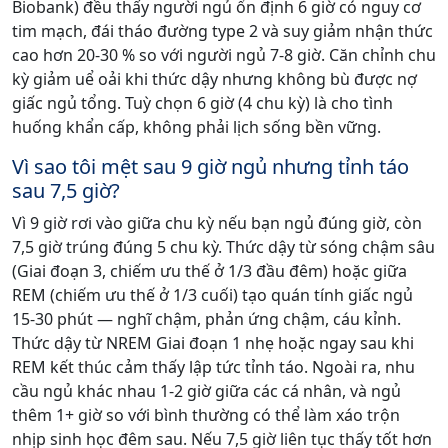
Biobank) đều thấy người ngủ ổn định 6 giờ có nguy cơ
tim mạch, đái tháo đường type 2 và suy giảm nhận thức
cao hơn 20-30 % so với người ngủ 7-8 giờ. Căn chỉnh chu
kỳ giảm uể oải khi thức dậy nhưng không bù được nợ
giấc ngủ tổng. Tuỳ chọn 6 giờ (4 chu kỳ) là cho tình
huống khẩn cấp, không phải lịch sống bền vững.
Vì sao tôi mệt sau 9 giờ ngủ nhưng tỉnh táo
sau 7,5 giờ?
Vì 9 giờ rơi vào giữa chu kỳ nếu bạn ngủ đúng giờ, còn
7,5 giờ trúng đúng 5 chu kỳ. Thức dậy từ sóng chậm sâu
(Giai đoạn 3, chiếm ưu thế ở 1/3 đầu đêm) hoặc giữa
REM (chiếm ưu thế ở 1/3 cuối) tạo quán tính giấc ngủ
15-30 phút — nghĩ chậm, phản ứng chậm, cáu kỉnh.
Thức dậy từ NREM Giai đoạn 1 nhẹ hoặc ngay sau khi
REM kết thúc cảm thấy lập tức tỉnh táo. Ngoài ra, nhu
cầu ngủ khác nhau 1-2 giờ giữa các cá nhân, và ngủ
thêm 1+ giờ so với bình thường có thể làm xáo trộn
nhịp sinh học đêm sau. Nếu 7,5 giờ liên tục thấy tốt hơn