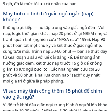
9 giờ, đó là mức tối ưu cá nhân của bạn.
Máy tính có tính tới giấc ngủ ngắn (nap)
không?
Không trực tiếp — nó tập trung vào giấc ngủ đêm. Với
nap, logic thời gian khác: nap 20 phút ở lại NREM nhẹ và
tránh quán tính (nghiên cứu "NASA nap" 1995). Nap 90
phút hoàn tất một chu kỳ và kết thúc ở giấc ngủ nhẹ,
cũng tươi mới. Tránh nap 30-60 phút — bạn sẽ thức dậy
từ Giai đoạn 3 sâu với uể oải đáng kể. Để không ảnh
hưởng giấc đêm, kết thúc nap trước 15 giờ để không
giảm áp lực ngủ buổi tối. Các nhà nghiên cứu coi 20
phút và 90 phút là hai lựa chọn nap "sạch" duy nhất;
mọi giá trị ở giữa là phấp phỏng.
Vì sao máy tính cộng thêm 15 phút để chìm
vào giấc ngủ?
Vì độ trễ khởi đầu giấc ngủ trung bình ở người lớn khỏe
mạnh là 10-20 phút. AASM coi 5-20 phút là bình thường;