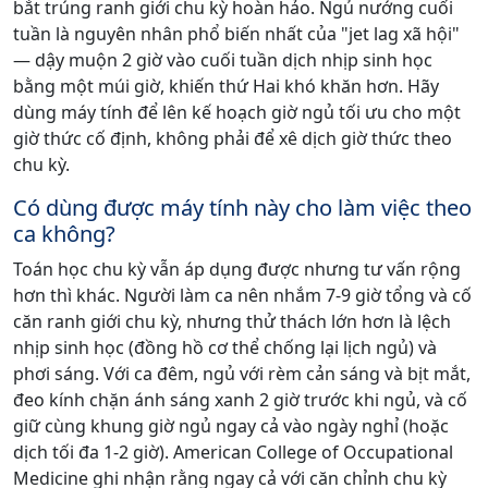
bắt trúng ranh giới chu kỳ hoàn hảo. Ngủ nướng cuối
tuần là nguyên nhân phổ biến nhất của "jet lag xã hội"
— dậy muộn 2 giờ vào cuối tuần dịch nhịp sinh học
bằng một múi giờ, khiến thứ Hai khó khăn hơn. Hãy
dùng máy tính để lên kế hoạch giờ ngủ tối ưu cho một
giờ thức cố định, không phải để xê dịch giờ thức theo
chu kỳ.
Có dùng được máy tính này cho làm việc theo
ca không?
Toán học chu kỳ vẫn áp dụng được nhưng tư vấn rộng
hơn thì khác. Người làm ca nên nhắm 7-9 giờ tổng và cố
căn ranh giới chu kỳ, nhưng thử thách lớn hơn là lệch
nhịp sinh học (đồng hồ cơ thể chống lại lịch ngủ) và
phơi sáng. Với ca đêm, ngủ với rèm cản sáng và bịt mắt,
đeo kính chặn ánh sáng xanh 2 giờ trước khi ngủ, và cố
giữ cùng khung giờ ngủ ngay cả vào ngày nghỉ (hoặc
dịch tối đa 1-2 giờ). American College of Occupational
Medicine ghi nhận rằng ngay cả với căn chỉnh chu kỳ