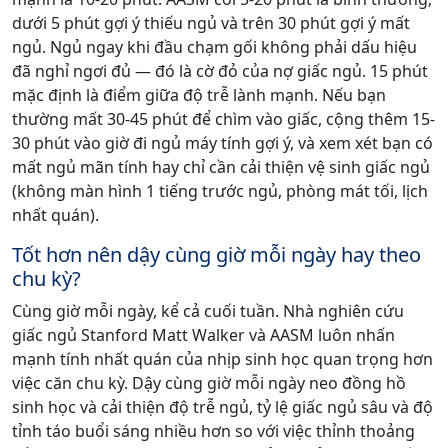
dưới 5 phút gợi ý thiếu ngủ và trên 30 phút gợi ý mất
ngủ. Ngủ ngay khi đầu chạm gối không phải dấu hiệu
đã nghỉ ngơi đủ — đó là cờ đỏ của nợ giấc ngủ. 15 phút
mặc định là điểm giữa độ trễ lành mạnh. Nếu bạn
thường mất 30-45 phút để chìm vào giấc, cộng thêm 15-
30 phút vào giờ đi ngủ máy tính gợi ý, và xem xét bạn có
mất ngủ mãn tính hay chỉ cần cải thiện vệ sinh giấc ngủ
(không màn hình 1 tiếng trước ngủ, phòng mát tối, lịch
nhất quán).
Tốt hơn nên dậy cùng giờ mỗi ngày hay theo
chu kỳ?
Cùng giờ mỗi ngày, kể cả cuối tuần. Nhà nghiên cứu
giấc ngủ Stanford Matt Walker và AASM luôn nhấn
mạnh tính nhất quán của nhịp sinh học quan trọng hơn
việc căn chu kỳ. Dậy cùng giờ mỗi ngày neo đồng hồ
sinh học và cải thiện độ trễ ngủ, tỷ lệ giấc ngủ sâu và độ
tỉnh táo buổi sáng nhiều hơn so với việc thỉnh thoảng