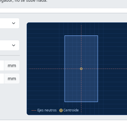
vegador; no se sube nada.
mm
mm
──
Ejes neutros
⨁
Centroide