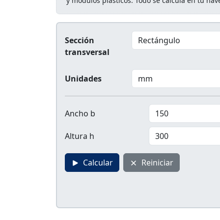
y módulos plásticos. Todo se calcula en tu na
Sección
transversal
Unidades
Ancho b
Altura h
Calcular
Reiniciar