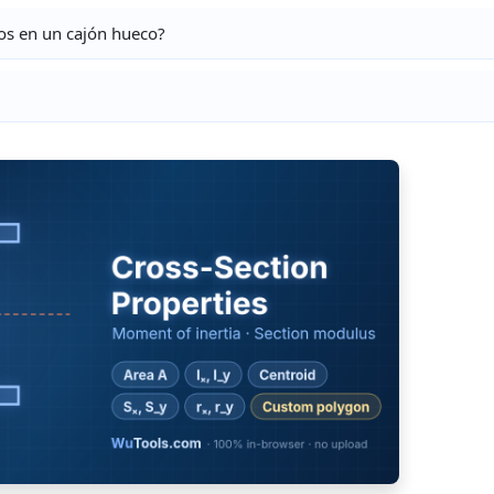
os en un cajón hueco?