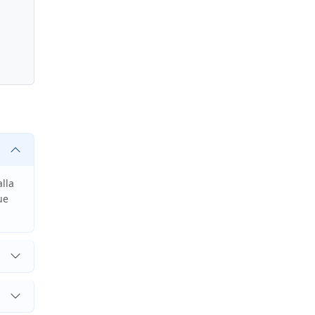
lla
ue