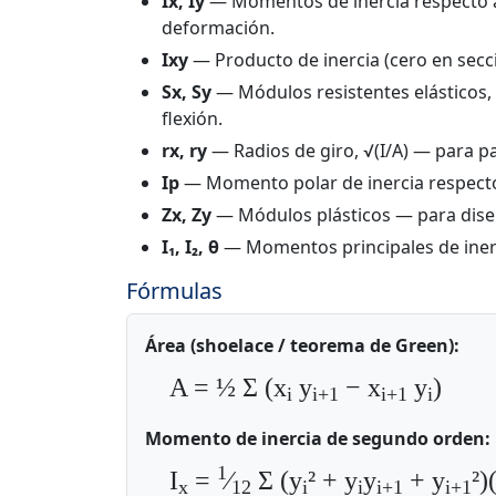
Ix, Iy
— Momentos de inercia respecto a l
deformación.
Ixy
— Producto de inercia (cero en secci
Sx, Sy
— Módulos resistentes elásticos, I
flexión.
rx, ry
— Radios de giro, √(I/A) — para p
Ip
— Momento polar de inercia respecto a
Zx, Zy
— Módulos plásticos — para diseño
I₁, I₂, θ
— Momentos principales de inerci
Fórmulas
Área (shoelace / teorema de Green):
A = ½ Σ (x
y
− x
y
)
i
i+1
i+1
i
Momento de inercia de segundo orden:
1
I
=
⁄
Σ (y
² + y
y
+ y
²)
x
12
i
i
i+1
i+1