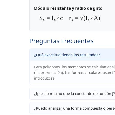
Módulo resistente y radio de giro:
S
= I
⁄ c r
= √(I
⁄ A)
x
x
x
x
Preguntas Frecuentes
¿Qué exactitud tienen los resultados?
Para polígonos, los momentos se calculan anal
ni aproximación). Las formas circulares usan 
introduzcas.
¿Ip es lo mismo que la constante de torsión J?
¿Puedo analizar una forma compuesta o pers