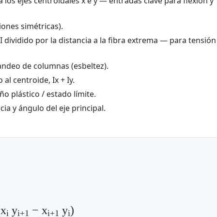
os ejes centroidales x e y — entradas clave para flexión y
ones simétricas).
 dividido por la distancia a la fibra extrema — para tensión
andeo de columnas (esbeltez).
l centroide, Ix + Iy.
 plástico / estado límite.
a y ángulo del eje principal.
(x
y
− x
y
)
i
i+1
i+1
i