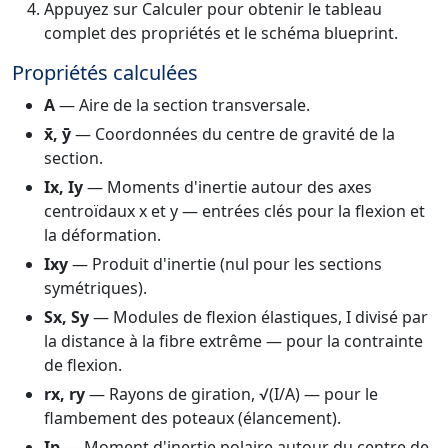
Appuyez sur Calculer pour obtenir le tableau
complet des propriétés et le schéma blueprint.
Propriétés calculées
A
— Aire de la section transversale.
x̄, ȳ
— Coordonnées du centre de gravité de la
section.
Ix, Iy
— Moments d'inertie autour des axes
centroïdaux x et y — entrées clés pour la flexion et
la déformation.
Ixy
— Produit d'inertie (nul pour les sections
symétriques).
Sx, Sy
— Modules de flexion élastiques, I divisé par
la distance à la fibre extrême — pour la contrainte
de flexion.
rx, ry
— Rayons de giration, √(I/A) — pour le
flambement des poteaux (élancement).
Ip
— Moment d'inertie polaire autour du centre de