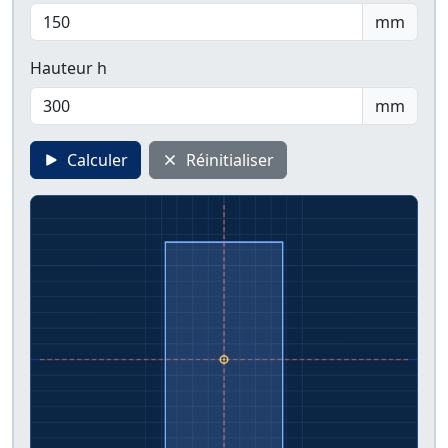
mm
Hauteur h
mm
Calculer
Réinitialiser