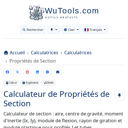
WuTools.com
OUTILS GRATUITS
Rechercher
Clair
Français
Toggle theme
Accueil
Calculatrices
Calculatrices
Propriétés de Section
Calcul
Ingénierie
Math
Calculateur de Propriétés de
Section
Calculateur de section : aire, centre de gravité, moment
d'inertie (Ix, Iy), module de flexion, rayon de giration et
module plastique pour profilés I et tubes.