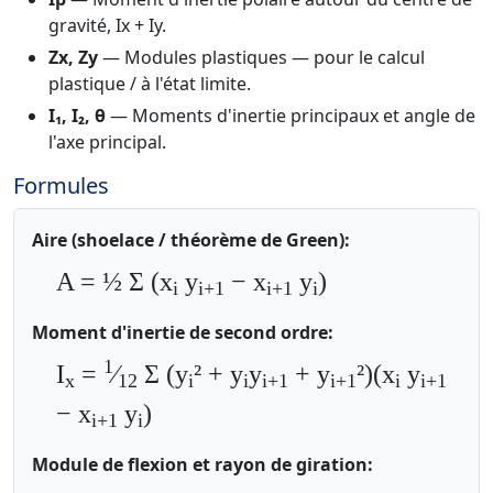
gravité, Ix + Iy.
Zx, Zy
— Modules plastiques — pour le calcul
plastique / à l'état limite.
I₁, I₂, θ
— Moments d'inertie principaux et angle de
l'axe principal.
Formules
Aire (shoelace / théorème de Green):
A = ½ Σ (x
y
− x
y
)
i
i+1
i+1
i
Moment d'inertie de second ordre:
1
I
=
⁄
Σ (y
² + y
y
+ y
²)(x
y
x
12
i
i
i+1
i+1
i
i+1
− x
y
)
i+1
i
Module de flexion et rayon de giration: