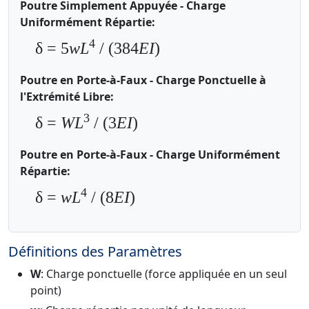
Poutre Simplement Appuyée - Charge
Uniformément Répartie:
4
δ = 5
wL
/ (384
EI
)
Poutre en Porte-à-Faux - Charge Ponctuelle à
l'Extrémité Libre:
3
δ =
WL
/ (3
EI
)
Poutre en Porte-à-Faux - Charge Uniformément
Répartie:
4
δ =
wL
/ (8
EI
)
Définitions des Paramètres
W
: Charge ponctuelle (force appliquée en un seul
point)