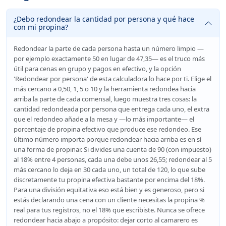
¿Debo redondear la cantidad por persona y qué hace
con mi propina?
Redondear la parte de cada persona hasta un número limpio —
por ejemplo exactamente 50 en lugar de 47,35— es el truco más
útil para cenas en grupo y pagos en efectivo, y la opción
'Redondear por persona' de esta calculadora lo hace por ti. Elige el
más cercano a 0,50, 1, 5 o 10 y la herramienta redondea hacia
arriba la parte de cada comensal, luego muestra tres cosas: la
cantidad redondeada por persona que entrega cada uno, el extra
que el redondeo añade a la mesa y —lo más importante— el
porcentaje de propina efectivo que produce ese redondeo. Ese
último número importa porque redondear hacia arriba es en sí
una forma de propinar. Si divides una cuenta de 90 (con impuesto)
al 18% entre 4 personas, cada una debe unos 26,55; redondear al 5
más cercano lo deja en 30 cada uno, un total de 120, lo que sube
discretamente tu propina efectiva bastante por encima del 18%.
Para una división equitativa eso está bien y es generoso, pero si
estás declarando una cena con un cliente necesitas la propina %
real para tus registros, no el 18% que escribiste. Nunca se ofrece
redondear hacia abajo a propósito: dejar corto al camarero es