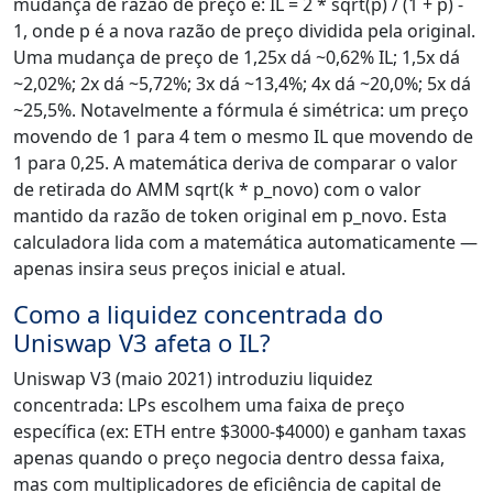
mudança de razão de preço é: IL = 2 * sqrt(p) / (1 + p) -
1, onde p é a nova razão de preço dividida pela original.
Uma mudança de preço de 1,25x dá ~0,62% IL; 1,5x dá
~2,02%; 2x dá ~5,72%; 3x dá ~13,4%; 4x dá ~20,0%; 5x dá
~25,5%. Notavelmente a fórmula é simétrica: um preço
movendo de 1 para 4 tem o mesmo IL que movendo de
1 para 0,25. A matemática deriva de comparar o valor
de retirada do AMM sqrt(k * p_novo) com o valor
mantido da razão de token original em p_novo. Esta
calculadora lida com a matemática automaticamente —
apenas insira seus preços inicial e atual.
Como a liquidez concentrada do
Uniswap V3 afeta o IL?
Uniswap V3 (maio 2021) introduziu liquidez
concentrada: LPs escolhem uma faixa de preço
específica (ex: ETH entre $3000-$4000) e ganham taxas
apenas quando o preço negocia dentro dessa faixa,
mas com multiplicadores de eficiência de capital de