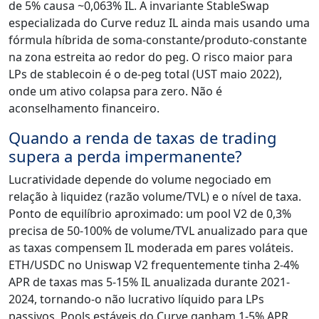
de 5% causa ~0,063% IL. A invariante StableSwap
especializada do Curve reduz IL ainda mais usando uma
fórmula híbrida de soma-constante/produto-constante
na zona estreita ao redor do peg. O risco maior para
LPs de stablecoin é o de-peg total (UST maio 2022),
onde um ativo colapsa para zero. Não é
aconselhamento financeiro.
Quando a renda de taxas de trading
supera a perda impermanente?
Lucratividade depende do volume negociado em
relação à liquidez (razão volume/TVL) e o nível de taxa.
Ponto de equilíbrio aproximado: um pool V2 de 0,3%
precisa de 50-100% de volume/TVL anualizado para que
as taxas compensem IL moderada em pares voláteis.
ETH/USDC no Uniswap V2 frequentemente tinha 2-4%
APR de taxas mas 5-15% IL anualizada durante 2021-
2024, tornando-o não lucrativo líquido para LPs
passivos. Pools estáveis do Curve ganham 1-5% APR