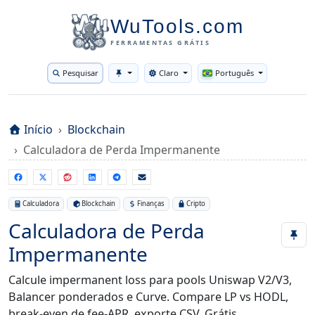
WuTools.com
FERRAMENTAS GRÁTIS
Pesquisar
Claro
Português
Toggle theme
Início
Blockchain
Calculadora de Perda Impermanente
Calculadora
Blockchain
Finanças
Cripto
Calculadora de Perda
Impermanente
Calcule impermanent loss para pools Uniswap V2/V3,
Balancer ponderados e Curve. Compare LP vs HODL,
break-even de fee-APR, exporte CSV. Grátis.