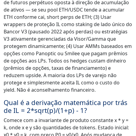
de futuros perpétuos oposta à direção de acumulação
de ativos — se seu pool ETH/USDC tende a acumular
ETH conforme cai, short perps de ETH; (3) Usar
wrappers de proteção IL como staking de lado único do
Bancor V3 (pausado 2022 após perdas) ou estratégias
V3 ativamente gerenciadas da Visor/Gamma que
protegem dinamicamente; (4) Usar AMMs baseados em
opções como Panoptic ou Smilee que pagam prêmios
de opções aos LPs. Todos os hedges custam dinheiro
(prêmios de opções, taxas de financiamento) e
reduzem upside. A maioria dos LPs de varejo não
protege e simplesmente aceita IL como o custo do
yield. Não é aconselhamento financeiro.
Qual é a derivação matemática por trás
de IL = 2*sqrt(p)/(1+p) - 1?
Comece com a invariante de produto constante x * y =
k, onde x e y são quantidades de tokens. Estado inicial:
x0 * y0 = k, com preço P0 = y0/x0. Após mudança de