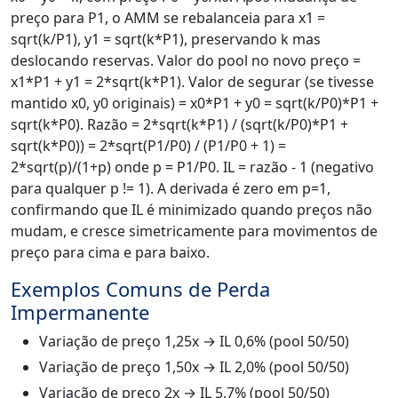
preço para P1, o AMM se rebalanceia para x1 =
sqrt(k/P1), y1 = sqrt(k*P1), preservando k mas
deslocando reservas. Valor do pool no novo preço =
x1*P1 + y1 = 2*sqrt(k*P1). Valor de segurar (se tivesse
mantido x0, y0 originais) = x0*P1 + y0 = sqrt(k/P0)*P1 +
sqrt(k*P0). Razão = 2*sqrt(k*P1) / (sqrt(k/P0)*P1 +
sqrt(k*P0)) = 2*sqrt(P1/P0) / (P1/P0 + 1) =
2*sqrt(p)/(1+p) onde p = P1/P0. IL = razão - 1 (negativo
para qualquer p != 1). A derivada é zero em p=1,
confirmando que IL é minimizado quando preços não
mudam, e cresce simetricamente para movimentos de
preço para cima e para baixo.
Exemplos Comuns de Perda
Impermanente
Variação de preço 1,25x → IL 0,6% (pool 50/50)
Variação de preço 1,50x → IL 2,0% (pool 50/50)
Variação de preço 2x → IL 5,7% (pool 50/50)