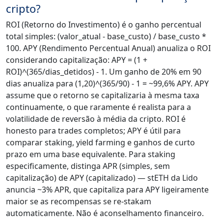
cripto?
ROI (Retorno do Investimento) é o ganho percentual
total simples: (valor_atual - base_custo) / base_custo *
100. APY (Rendimento Percentual Anual) anualiza o ROI
considerando capitalização: APY = (1 +
ROI)^(365/dias_detidos) - 1. Um ganho de 20% em 90
dias anualiza para (1,20)^(365/90) - 1 = ~99,6% APY. APY
assume que o retorno se capitalizaria à mesma taxa
continuamente, o que raramente é realista para a
volatilidade de reversão à média da cripto. ROI é
honesto para trades completos; APY é útil para
comparar staking, yield farming e ganhos de curto
prazo em uma base equivalente. Para staking
especificamente, distinga APR (simples, sem
capitalização) de APY (capitalizado) — stETH da Lido
anuncia ~3% APR, que capitaliza para APY ligeiramente
maior se as recompensas se re-stakam
automaticamente. Não é aconselhamento financeiro.