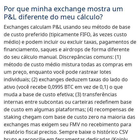
Por que minha exchange mostra um
P&L diferente do meu cálculo?
Exchanges calculam P&L usando seu método de base
de custo preferido (tipicamente FIFO, às vezes custo
médio) e podem incluir ou excluir taxas, pagamentos de
financiamento, saques e airdrops de forma diferente
do seu cálculo manual. Discrepâncias comuns: (1)
método de custo médio mistura todas as compras em
um preço, enquanto você pode rastrear lotes
individuais; (2) exchanges deduzem taxas do lado do
ativo (você recebe 0,0995 BTC em vez de 0,1) o que
muda a base de custo efetiva; (3) transferências
internas entre subcontas ou carteiras redefinem base
de custo em algumas plataformas; (4) recompensas de
staking chegam com base de custo zero na maioria das
exchanges mas exigem seu FMV no recebimento para
relatório fiscal preciso. Sempre baixe o histórico CSV
bruto e reconcilie em ferramentas dedicadas (Koinly,