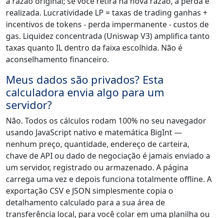
à razão original; se você retira na nova razão, a perda é
realizada. Lucratividade LP = taxas de trading ganhas +
incentivos de tokens - perda impermanente - custos de
gas. Liquidez concentrada (Uniswap V3) amplifica tanto
taxas quanto IL dentro da faixa escolhida. Não é
aconselhamento financeiro.
Meus dados são privados? Esta
calculadora envia algo para um
servidor?
Não. Todos os cálculos rodam 100% no seu navegador
usando JavaScript nativo e matemática BigInt —
nenhum preço, quantidade, endereço de carteira,
chave de API ou dado de negociação é jamais enviado a
um servidor, registrado ou armazenado. A página
carrega uma vez e depois funciona totalmente offline. A
exportação CSV e JSON simplesmente copia o
detalhamento calculado para a sua área de
transferência local, para você colar em uma planilha ou