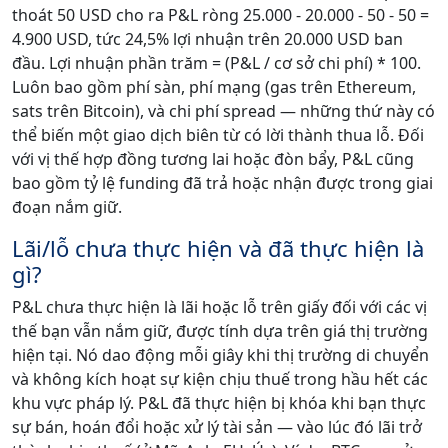
thoát 50 USD cho ra P&L ròng 25.000 - 20.000 - 50 - 50 =
4.900 USD, tức 24,5% lợi nhuận trên 20.000 USD ban
đầu. Lợi nhuận phần trăm = (P&L / cơ sở chi phí) * 100.
Luôn bao gồm phí sàn, phí mạng (gas trên Ethereum,
sats trên Bitcoin), và chi phí spread — những thứ này có
thể biến một giao dịch biên từ có lời thành thua lỗ. Đối
với vị thế hợp đồng tương lai hoặc đòn bẩy, P&L cũng
bao gồm tỷ lệ funding đã trả hoặc nhận được trong giai
đoạn nắm giữ.
Lãi/lỗ chưa thực hiện và đã thực hiện là
gì?
P&L chưa thực hiện là lãi hoặc lỗ trên giấy đối với các vị
thế bạn vẫn nắm giữ, được tính dựa trên giá thị trường
hiện tại. Nó dao động mỗi giây khi thị trường di chuyển
và không kích hoạt sự kiện chịu thuế trong hầu hết các
khu vực pháp lý. P&L đã thực hiện bị khóa khi bạn thực
sự bán, hoán đổi hoặc xử lý tài sản — vào lúc đó lãi trở