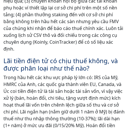
hiệu quả; (3) chuyển khoản nội bộ giữa các tài khoản
phụ hoặc ví thiết lập lại cơ sở chi phí trên một số nền
tảng; (4) phần thưởng staking đến với cơ sở chi phí
bằng không trên hầu hết các sàn nhưng yêu cầu FMV
của chúng khi nhận để báo cáo thuế chính xác. Luôn tải
xuống lịch sử CSV thô và đối chiếu trong các công cụ
chuyên dụng (Koinly, CoinTracker) để có số liệu xác
định.
Lãi tiền điện tử có chịu thuế không, và
được phân loại như thế nào?
Trong hầu hết các khu vực pháp lý lớn có: IRS của Mỹ,
HMRC của Anh, các quốc gia thành viên EU, Canada, và
Úc coi tiền điện tử là tài sản hoặc tài sản vốn, vì vậy việc
xử lý (bán, hoán đổi, chi tiêu, tặng vượt định mức) kích
hoạt thuế lãi vốn trên chênh lệch giữa số thu và cơ sở
chi phí. Lãi ngắn hạn (nắm giữ dưới 1 năm ở Mỹ) bị đánh
thuế như thu nhập thông thường (10-37%); lãi dài hạn
(1+ năm) ở mức ưu đãi (0/15/20% Mỹ). Hoán đổi tiền