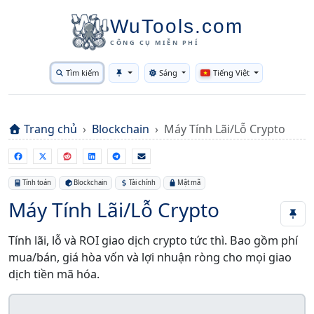
WuTools.com
CÔNG CỤ MIỄN PHÍ
Tìm kiếm
Sáng
Tiếng Việt
Toggle theme
Trang chủ
Blockchain
Máy Tính Lãi/Lỗ Crypto
Tính toán
Blockchain
Tài chính
Mật mã
Máy Tính Lãi/Lỗ Crypto
Tính lãi, lỗ và ROI giao dịch crypto tức thì. Bao gồm phí
mua/bán, giá hòa vốn và lợi nhuận ròng cho mọi giao
dịch tiền mã hóa.