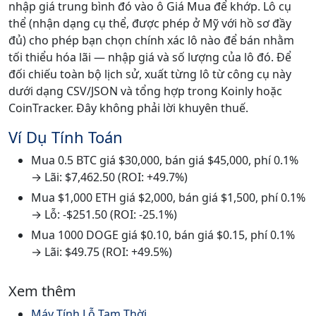
nhập giá trung bình đó vào ô Giá Mua để khớp. Lô cụ
thể (nhận dạng cụ thể, được phép ở Mỹ với hồ sơ đầy
đủ) cho phép bạn chọn chính xác lô nào để bán nhằm
tối thiểu hóa lãi — nhập giá và số lượng của lô đó. Để
đối chiếu toàn bộ lịch sử, xuất từng lô từ công cụ này
dưới dạng CSV/JSON và tổng hợp trong Koinly hoặc
CoinTracker. Đây không phải lời khuyên thuế.
Ví Dụ Tính Toán
Mua 0.5 BTC giá $30,000, bán giá $45,000, phí 0.1%
→ Lãi: $7,462.50 (ROI: +49.7%)
Mua $1,000 ETH giá $2,000, bán giá $1,500, phí 0.1%
→ Lỗ: -$251.50 (ROI: -25.1%)
Mua 1000 DOGE giá $0.10, bán giá $0.15, phí 0.1%
→ Lãi: $49.75 (ROI: +49.5%)
Xem thêm
Máy Tính Lỗ Tạm Thời