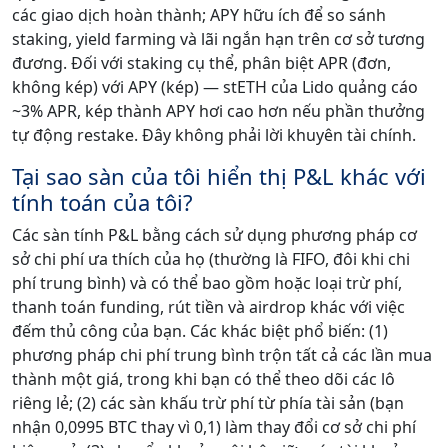
các giao dịch hoàn thành; APY hữu ích để so sánh
staking, yield farming và lãi ngắn hạn trên cơ sở tương
đương. Đối với staking cụ thể, phân biệt APR (đơn,
không kép) với APY (kép) — stETH của Lido quảng cáo
~3% APR, kép thành APY hơi cao hơn nếu phần thưởng
tự động restake. Đây không phải lời khuyên tài chính.
Tại sao sàn của tôi hiển thị P&L khác với
tính toán của tôi?
Các sàn tính P&L bằng cách sử dụng phương pháp cơ
sở chi phí ưa thích của họ (thường là FIFO, đôi khi chi
phí trung bình) và có thể bao gồm hoặc loại trừ phí,
thanh toán funding, rút tiền và airdrop khác với việc
đếm thủ công của bạn. Các khác biệt phổ biến: (1)
phương pháp chi phí trung bình trộn tất cả các lần mua
thành một giá, trong khi bạn có thể theo dõi các lô
riêng lẻ; (2) các sàn khấu trừ phí từ phía tài sản (bạn
nhận 0,0995 BTC thay vì 0,1) làm thay đổi cơ sở chi phí