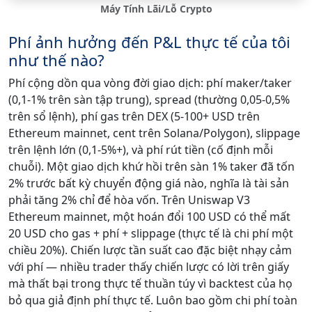
Máy Tính Lãi/Lỗ Crypto
Phí ảnh hưởng đến P&L thực tế của tôi
như thế nào?
Phí cộng dồn qua vòng đời giao dịch: phí maker/taker
(0,1-1% trên sàn tập trung), spread (thường 0,05-0,5%
trên sổ lệnh), phí gas trên DEX (5-100+ USD trên
Ethereum mainnet, cent trên Solana/Polygon), slippage
trên lệnh lớn (0,1-5%+), và phí rút tiền (cố định mỗi
chuỗi). Một giao dịch khứ hồi trên sàn 1% taker đã tốn
2% trước bất kỳ chuyển động giá nào, nghĩa là tài sản
phải tăng 2% chỉ để hòa vốn. Trên Uniswap V3
Ethereum mainnet, một hoán đổi 100 USD có thể mất
20 USD cho gas + phí + slippage (thực tế là chi phí một
chiều 20%). Chiến lược tần suất cao đặc biệt nhạy cảm
với phí — nhiều trader thấy chiến lược có lời trên giấy
mà thất bại trong thực tế thuần túy vì backtest của họ
bỏ qua giả định phí thực tế. Luôn bao gồm chi phí toàn