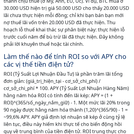
thành chịu thuế (ở Mỹ, Anh, EU, Úc). Ví dụ, BTC mua ở
30.000 USD hiện trị giá 50.000 USD cho thấy 20.000 USD
lãi chưa thực hiện mỗi đồng; chỉ khi bạn bán bạn mới
nợ thuế lãi vốn trên 20.000 USD đã thực hiện. Thu
hoạch lỗ thuế khai thác sự phân biệt này: thực hiện lỗ
trước cuối năm để bù trừ lãi đã thực hiện. Đây không
phải lời khuyên thuế hoặc tài chính.
Làm thế nào để tính ROI so với APY cho
các vị thế tiền điện tử?
ROI (Tỷ Suất Lợi Nhuận Đầu Tư) là phần trăm lãi tổng
đơn giản: (giá_trị_hiện_tại - cơ_sở_chi_phí) /
cơ_sở_chi_phí * 100. APY (Tỷ Suất Lợi Nhuận Hàng Năm)
hằng năm hóa ROI có tính đến lãi kép: APY = (1 +
ROI)^(365/số_ngày_nắm_giữ) - 1. Một mức lãi 20% trong
90 ngày được hằng năm hóa thành (1,20)^(365/90) - 1 =
~99,6% APY. APY giả định lợi nhuận sẽ kép ở cùng tỷ lệ
liên tục, điều này hiếm khi thực tế cho biến động hồi
quy về trung bình của tiền điện tử. ROI trung thực cho