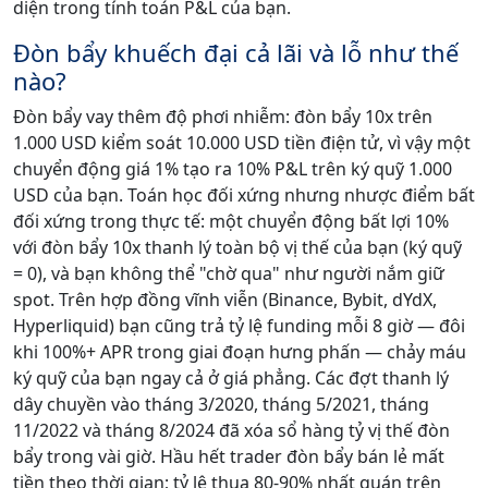
diện trong tính toán P&L của bạn.
Đòn bẩy khuếch đại cả lãi và lỗ như thế
nào?
Đòn bẩy vay thêm độ phơi nhiễm: đòn bẩy 10x trên
1.000 USD kiểm soát 10.000 USD tiền điện tử, vì vậy một
chuyển động giá 1% tạo ra 10% P&L trên ký quỹ 1.000
USD của bạn. Toán học đối xứng nhưng nhược điểm bất
đối xứng trong thực tế: một chuyển động bất lợi 10%
với đòn bẩy 10x thanh lý toàn bộ vị thế của bạn (ký quỹ
= 0), và bạn không thể "chờ qua" như người nắm giữ
spot. Trên hợp đồng vĩnh viễn (Binance, Bybit, dYdX,
Hyperliquid) bạn cũng trả tỷ lệ funding mỗi 8 giờ — đôi
khi 100%+ APR trong giai đoạn hưng phấn — chảy máu
ký quỹ của bạn ngay cả ở giá phẳng. Các đợt thanh lý
dây chuyền vào tháng 3/2020, tháng 5/2021, tháng
11/2022 và tháng 8/2024 đã xóa sổ hàng tỷ vị thế đòn
bẩy trong vài giờ. Hầu hết trader đòn bẩy bán lẻ mất
tiền theo thời gian; tỷ lệ thua 80-90% nhất quán trên