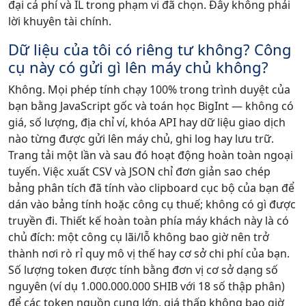
đại cả phí và IL trong phạm vi đã chọn. Đây không phải
lời khuyên tài chính.
Dữ liệu của tôi có riêng tư không? Công
cụ này có gửi gì lên máy chủ không?
Không. Mọi phép tính chạy 100% trong trình duyệt của
bạn bằng JavaScript gốc và toán học BigInt — không có
giá, số lượng, địa chỉ ví, khóa API hay dữ liệu giao dịch
nào từng được gửi lên máy chủ, ghi log hay lưu trữ.
Trang tải một lần và sau đó hoạt động hoàn toàn ngoại
tuyến. Việc xuất CSV và JSON chỉ đơn giản sao chép
bảng phân tích đã tính vào clipboard cục bộ của bạn để
dán vào bảng tính hoặc công cụ thuế; không có gì được
truyền đi. Thiết kế hoàn toàn phía máy khách này là có
chủ đích: một công cụ lãi/lỗ không bao giờ nên trở
thành nơi rò rỉ quy mô vị thế hay cơ sở chi phí của bạn.
Số lượng token được tính bằng đơn vị cơ sở dạng số
nguyên (ví dụ 1.000.000.000 SHIB với 18 số thập phân)
để các token nguồn cung lớn, giá thấp không bao giờ