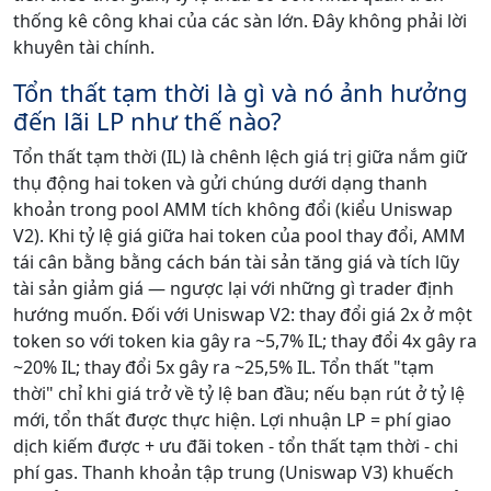
thống kê công khai của các sàn lớn. Đây không phải lời
khuyên tài chính.
Tổn thất tạm thời là gì và nó ảnh hưởng
đến lãi LP như thế nào?
Tổn thất tạm thời (IL) là chênh lệch giá trị giữa nắm giữ
thụ động hai token và gửi chúng dưới dạng thanh
khoản trong pool AMM tích không đổi (kiểu Uniswap
V2). Khi tỷ lệ giá giữa hai token của pool thay đổi, AMM
tái cân bằng bằng cách bán tài sản tăng giá và tích lũy
tài sản giảm giá — ngược lại với những gì trader định
hướng muốn. Đối với Uniswap V2: thay đổi giá 2x ở một
token so với token kia gây ra ~5,7% IL; thay đổi 4x gây ra
~20% IL; thay đổi 5x gây ra ~25,5% IL. Tổn thất "tạm
thời" chỉ khi giá trở về tỷ lệ ban đầu; nếu bạn rút ở tỷ lệ
mới, tổn thất được thực hiện. Lợi nhuận LP = phí giao
dịch kiếm được + ưu đãi token - tổn thất tạm thời - chi
phí gas. Thanh khoản tập trung (Uniswap V3) khuếch