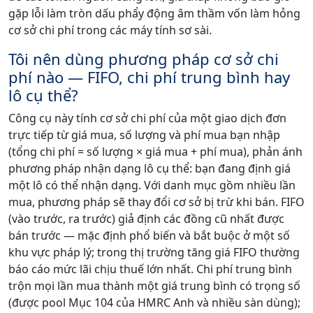
gặp lỗi làm tròn dấu phẩy động âm thầm vốn làm hỏng
cơ sở chi phí trong các máy tính sơ sài.
Tôi nên dùng phương pháp cơ sở chi
phí nào — FIFO, chi phí trung bình hay
lô cụ thể?
Công cụ này tính cơ sở chi phí của một giao dịch đơn
trực tiếp từ giá mua, số lượng và phí mua bạn nhập
(tổng chi phí = số lượng × giá mua + phí mua), phản ánh
phương pháp nhận dạng lô cụ thể: bạn đang định giá
một lô có thể nhận dạng. Với danh mục gồm nhiều lần
mua, phương pháp sẽ thay đổi cơ sở bị trừ khi bán. FIFO
(vào trước, ra trước) giả định các đồng cũ nhất được
bán trước — mặc định phổ biến và bắt buộc ở một số
khu vực pháp lý; trong thị trường tăng giá FIFO thường
báo cáo mức lãi chịu thuế lớn nhất. Chi phí trung bình
trộn mọi lần mua thành một giá trung bình có trọng số
(được pool Mục 104 của HMRC Anh và nhiều sàn dùng);