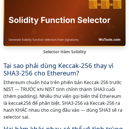
Selector Hàm Solidity
Tại sao phải dùng Keccak-256 thay vì
SHA3-256 cho Ethereum?
Ethereum chuẩn hóa trên phiên bản Keccak-256 trước
NIST — TRƯỚC khi NIST tinh chỉnh thành SHA3 cuối
(thêm padding). Nhiều thư viện gọi biến thể Ethereum
là keccak256 để phân biệt. SHA3-256 và Keccak-256 ra
hash KHÁC nhau cho cùng đầu vào — dùng SHA3 sẽ ra
selector sai.
Hai hàm khác nhau có thể vô tình trùng