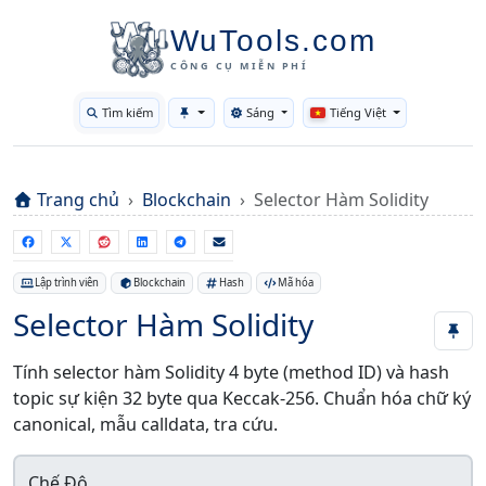
WuTools.com
CÔNG CỤ MIỄN PHÍ
Tìm kiếm
Sáng
Tiếng Việt
Toggle theme
Trang chủ
Blockchain
Selector Hàm Solidity
Lập trình viên
Blockchain
Hash
Mã hóa
Selector Hàm Solidity
Tính selector hàm Solidity 4 byte (method ID) và hash
topic sự kiện 32 byte qua Keccak-256. Chuẩn hóa chữ ký
canonical, mẫu calldata, tra cứu.
Chế Độ