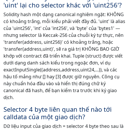
'uint' lại cho selector khác với 'uint256'?
Solidity hash một dạng canonical nghiêm ngặt: KHÔNG
có khoảng trắng, mỗi kiểu phải viết đầy đủ. 'uint' là alias
của 'uint256', 'int' của 'int256', và 'byte' của 'bytes1' —
nhưng selector là Keccak-256 của chuỗi ký tự thực, nên
'transfer(address, uint256)' có khoảng trắng, hoặc
'transfer(address,uint)', sẽ ra giá trị KHÔNG BAO GIỜ
khớp với contract đã triển khai. Tuple (struct) được viết
dưới dạng danh sách kiểu trong ngoặc đơn, ví dụ
exactInputSingle((address,address,uint24,...)), và các
hậu tố mảng như [] hay [3] được giữ nguyên. Công cụ
này chuẩn hóa đầu vào và hiển thị đúng chữ ký
canonical đã hash, để bạn kiểm tra trước khi ký giao
dịch.
Selector 4 byte liên quan thế nào tới
calldata của một giao dịch?
Dữ liệu input của giao dịch = selector 4 byte theo sau là