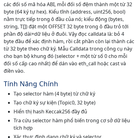
các đối số mã hóa ABI, mỗi đối số đệm thành một từ 32
byte (64 ký tự hex). Kiểu tĩnh (address, uint256, bool)
nằm trực tiếp trong ô đầu của nó; kiểu động (bytes,
string, T[]) đặt một OFFSET 32 byte trong ô đầu trỏ tới
phần độ dài+dữ liệu ở đuôi. Vậy đọc calldata là: bỏ 4
byte đầu để xác định hàm, rồi cắt phần còn lại thành các
từ 32 byte theo chữ ký. Mẫu Calldata trong công cụ này
cho bạn bộ khung đó (selector + một từ số 0 cho mỗi
đối số cấp cao nhất) để dán vào eth_call hoặc cast và
điền vào.
Tính Năng Chính
Tạo selector hàm (4 byte) từ chữ ký
Tạo chữ ký sự kiện (Topic0, 32 byte)
Hiển thị hash Keccak256 đầy đủ
Tra cứu selector hàm phổ biến trong cơ sở dữ liệu
tích hợp
Xác thực định dạng chữ ký và selector