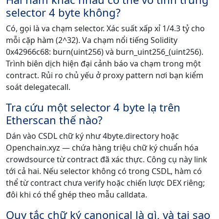
selector 4 byte không?
Có, gọi là va chạm selector. Xác suất xấp xỉ 1/4.3 tỷ cho
mỗi cặp hàm (2^32). Va chạm nổi tiếng Solidity
0x42966c68: burn(uint256) và burn_uint256_(uint256).
Trình biên dịch hiện đại cảnh báo va chạm trong một
contract. Rủi ro chủ yếu ở proxy pattern nơi bạn kiểm
soát delegatecall.
Tra cứu một selector 4 byte lạ trên
Etherscan thế nào?
Dán vào CSDL chữ ký như 4byte.directory hoặc
Openchain.xyz — chứa hàng triệu chữ ký chuẩn hóa
crowdsource từ contract đã xác thực. Công cụ này link
tới cả hai. Nếu selector không có trong CSDL, hàm có
thể từ contract chưa verify hoặc chiến lược DEX riêng;
đôi khi có thể ghép theo mẫu calldata.
Quy tắc chữ ký canonical là gì, và tại sao