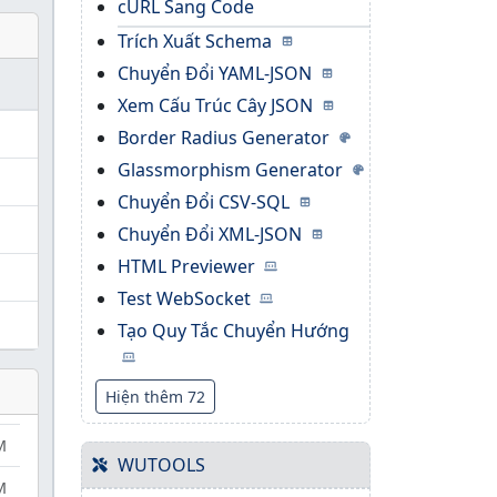
cURL Sang Code
Trích Xuất Schema
Chuyển Đổi YAML-JSON
Xem Cấu Trúc Cây JSON
Border Radius Generator
Glassmorphism Generator
Chuyển Đổi CSV-SQL
Chuyển Đổi XML-JSON
HTML Previewer
Test WebSocket
Tạo Quy Tắc Chuyển Hướng
Hiện thêm 72
M
WUTOOLS
M