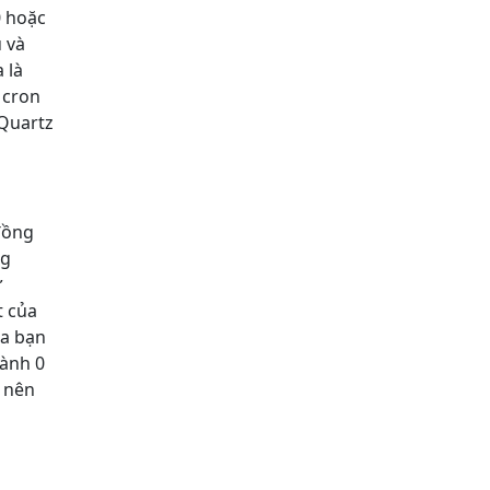
0 hoặc
u và
 là
e cron
 Quartz
 đồng
ng
ứ
t của
ủa bạn
hành 0
) nên