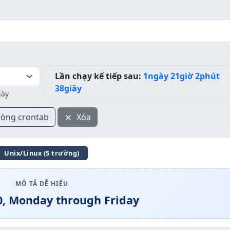
Lần chạy kế tiếp sau:
1ngày 21giờ 2phút
37giây
này
dòng crontab
Xóa
Unix/Linux (5 trường)
MÔ TẢ DỄ HIỂU
0, Monday through Friday