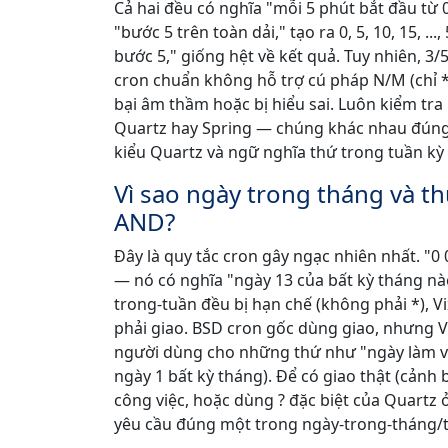
Cả hai đều có nghĩa "mỗi 5 phút bắt đầu từ 
"bước 5 trên toàn dải," tạo ra 0, 5, 10, 15, .
bước 5," giống hệt về kết quả. Tuy nhiên, 3/5 n
cron chuẩn không hỗ trợ cú pháp N/M (chỉ *
bại âm thầm hoặc bị hiểu sai. Luôn kiểm tra 
Quartz hay Spring — chúng khác nhau đúng 
kiểu Quartz và ngữ nghĩa thứ trong tuần kỳ
Vì sao ngày trong tháng và t
AND?
Đây là quy tắc cron gây ngạc nhiên nhất. "0
— nó có nghĩa "ngày 13 của bất kỳ tháng nà
trong-tuần đều bị hạn chế (không phải *), V
phải giao. BSD cron gốc dùng giao, nhưng 
người dùng cho những thứ như "ngày làm việ
ngày 1 bất kỳ tháng). Để có giao thật (cản
công việc, hoặc dùng ? đặc biệt của Quartz
yêu cầu đúng một trong ngày-trong-tháng/th