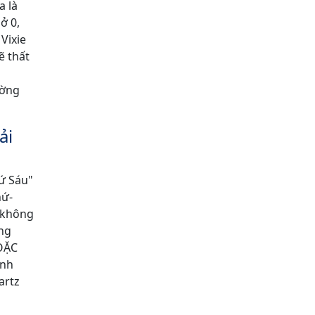
a là
ở 0,
 Vixie
ẽ thất
ường
ải
hứ Sáu"
hứ-
, không
ọng
HOẶC
ính
artz