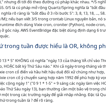
0," nhưng đi tới đó theo đường cú pháp khác nhau. */5 nghĩ
.., 55. 0/5 là cú pháp mở rộng Quartz/Spring nghĩa là "bắt đầu 
ghĩa rõ ràng là "bắt đầu ở 3 rồi bước 5": 3, 8, 13, 18, ..., 58.
/M); nếu bạn viết 3/5 trong crontab Linux nguyên bản, nó s
runtime đích dùng Vixie cron, croniter (Python), node-cron,
ở góc này. AWS EventBridge đặc biệt dùng định dạng 6 tr
 quặc.
hứ trong tuần được hiểu là OR, không ph
 0 13 * 5" KHÔNG có nghĩa "ngày 13 của tháng VÀ chỉ vào T
o, HOẶC bất kỳ Thứ Sáu nào." Khi cả ngày-trong-tháng và t
ixie cron cổ điển và hầu hết hậu duệ đối xử chúng như hợp
Vixie cron cố ý chuyển sang hợp năm 1992 để phù hợp kỳ v
c cộng ngày 1" ("0 9 1 * 1-5" = 9 sáng các ngày làm việc 
h báo Thứ Sáu ngày 13), bạn thường cần một bảo vệ trong ch
 ở một trong các trường ngày để giải nhập nhằng. Đặc tả Qu
ứ-trong-tuần là ? để rõ ràng.