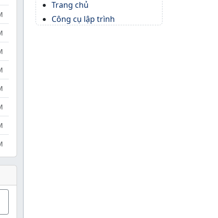
Trang chủ
M
Công cụ lập trình
M
M
M
M
M
M
M