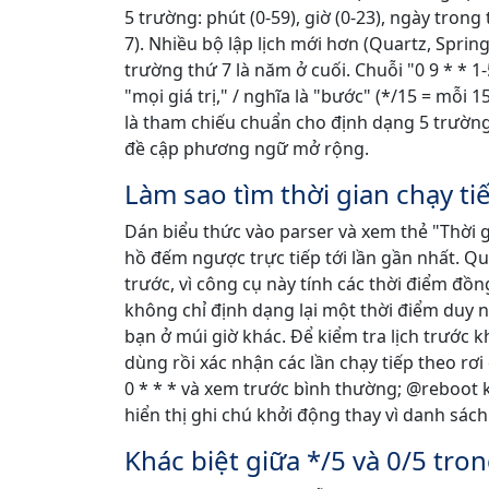
5 trường: phút (0-59), giờ (0-23), ngày trong
7). Nhiều bộ lập lịch mới hơn (Quartz, Sprin
trường thứ 7 là năm ở cuối. Chuỗi "0 9 * * 1-
"mọi giá trị," / nghĩa là "bước" (*/15 = mỗi 15
là tham chiếu chuẩn cho định dạng 5 trường 
đề cập phương ngữ mở rộng.
Làm sao tìm thời gian chạy ti
Dán biểu thức vào parser và xem thẻ "Thời g
hồ đếm ngược trực tiếp tới lần gần nhất. Q
trước, vì công cụ này tính các thời điểm đồn
không chỉ định dạng lại một thời điểm duy nh
bạn ở múi giờ khác. Để kiểm tra lịch trước 
dùng rồi xác nhận các lần chạy tiếp theo r
0 * * * và xem trước bình thường; @reboot
hiển thị ghi chú khởi động thay vì danh sách
Khác biệt giữa */5 và 0/5 tron