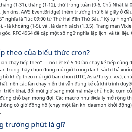
 tháng (1-31), tháng (1-12), thứ trong tuần (0-6, Chủ Nhật là 
g, Jenkins, AWS EventBridge) thêm trường thứ 6 là giây ở đầ
5" nghĩa là "lúc 09:00 từ Thứ Hai đến Thứ Sáu." Ký tự * nghĩa
), - là khoảng (1-5), và , là danh sách (1,3,5). Trang man Vixi
gốc, RFC 4954 đề cập một số ngữ nghĩa lập lịch, và tài liệu
ếp theo của biểu thức cron?
ian chạy tiếp theo" — nó liệt kê 5-10 lần chạy kế tiếp cùng
uan trọng: hãy chọn đúng múi giờ trong danh sách thả xuố
g hồ khớp theo múi giờ bạn chọn (UTC, Asia/Tokyo, v.v.), ch
ất, nên các lần chạy hiển thị vẫn đúng kể cả khi trình duyệ
khi triển khai, đổi múi giờ sang múi mà máy chủ hoặc cụm c
ơi đúng chỗ bạn mong đợi. Các macro như @daily mở rộng t
 không có giờ đồng hồ (chạy một lần khi daemon khởi động
.
g trường phút là gì?