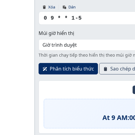
Xóa
Dán
Múi giờ hiển thị
Thời gian chạy tiếp theo hiển thị theo múi giờ 
Phân tích biểu thức
Sao chép 
At 9 AM:0