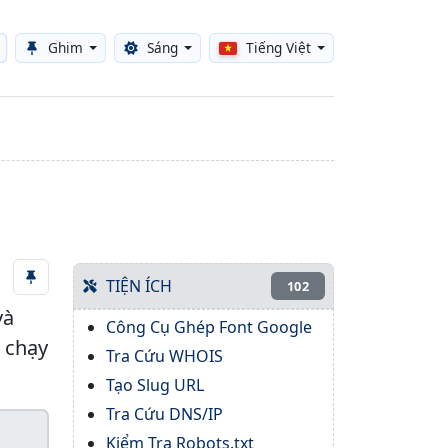
Ghim
Sáng
Tiếng Việt
Toggle theme
TIỆN ÍCH
102
và
Công Cụ Ghép Font Google
n chạy
Tra Cứu WHOIS
Tạo Slug URL
Tra Cứu DNS/IP
Kiểm Tra Robots.txt