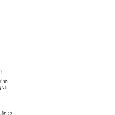
n
rình
g và
huẩn có