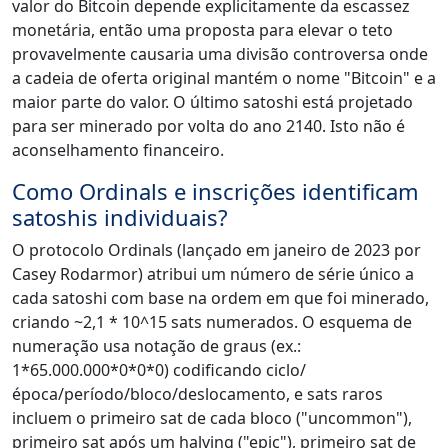
valor do Bitcoin depende explicitamente da escassez
monetária, então uma proposta para elevar o teto
provavelmente causaria uma divisão controversa onde
a cadeia de oferta original mantém o nome "Bitcoin" e a
maior parte do valor. O último satoshi está projetado
para ser minerado por volta do ano 2140. Isto não é
aconselhamento financeiro.
Como Ordinals e inscrições identificam
satoshis individuais?
O protocolo Ordinals (lançado em janeiro de 2023 por
Casey Rodarmor) atribui um número de série único a
cada satoshi com base na ordem em que foi minerado,
criando ~2,1 * 10^15 sats numerados. O esquema de
numeração usa notação de graus (ex.:
1*65.000.000*0*0*0) codificando ciclo/
época/período/bloco/deslocamento, e sats raros
incluem o primeiro sat de cada bloco ("uncommon"),
primeiro sat após um halving ("epic"), primeiro sat de