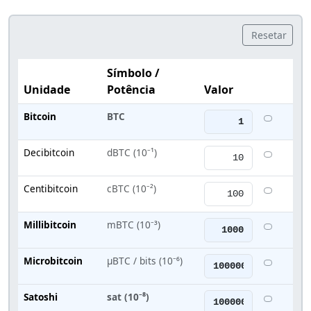
Resetar
Símbolo /
Unidade
Potência
Valor
Bitcoin
BTC
Decibitcoin
dBTC (10⁻¹)
Centibitcoin
cBTC (10⁻²)
Millibitcoin
mBTC (10⁻³)
Microbitcoin
μBTC / bits (10⁻⁶)
Satoshi
sat (10⁻⁸)