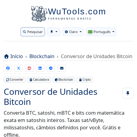
WuTools.com
FERRAMENTAS GRÁTIS
Pesquisar
Claro
Português
Toggle theme
Início
Blockchain
Conversor de Unidades Bitcoin
Converter
Calculadora
Blockchain
Cripto
Conversor de Unidades
Bitcoin
Converta BTC, satoshi, mBTC e bits com matemática
exata em satoshis inteiros. Taxas sat/vByte,
milissatoshis, câmbios definidos por você. Grátis e
offline.