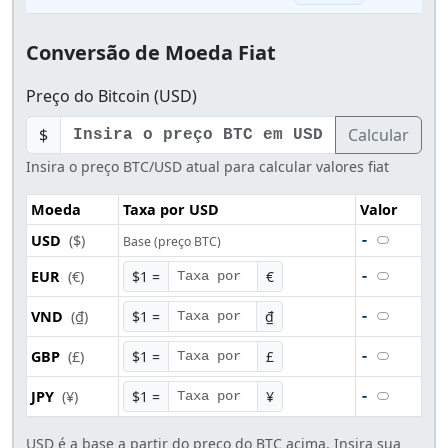
Conversão de Moeda Fiat
Preço do Bitcoin (USD)
$
Calcular
Insira o preço BTC/USD atual para calcular valores fiat
Moeda
Taxa por USD
Valor
USD
($)
-
Base (preço BTC)
EUR
(€)
$1 =
€
-
VND
(₫)
$1 =
₫
-
GBP
(£)
$1 =
£
-
JPY
(¥)
$1 =
¥
-
USD é a base a partir do preço do BTC acima. Insira sua