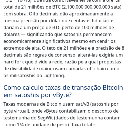
~9,2 * 10^18), que lida confortavelmente com a oferta
total de 21 milhões de BTC (2.100.000.000.000.000 sats)
com sobra. Oito decimais dão aproximadamente a
mesma precisão por dólar que centavos fiduciários
dariam a um preço de BTC perto de 100 milhões de
dólares — significando que satoshis permanecem
economicamente significativos mesmo em cenários
extremos de alta. O teto de 21 milhões e a precisão de 8
decimais são regras de consenso: alterá-las exigiria um
hard fork que divide a rede, razão pela qual propostas
de divisibilidade maior usam camadas off-chain como
os milisatoshis do Lightning.
Como calculo taxas de transação Bitcoin
em satoshis por vByte?
Taxas modernas de Bitcoin usam sat/vB (satoshis por
byte virtual), onde vBytes contabilizam o desconto de
testemunha do SegWit (dados de testemunha contam
como 1/4 de unidade de peso). Taxa total =