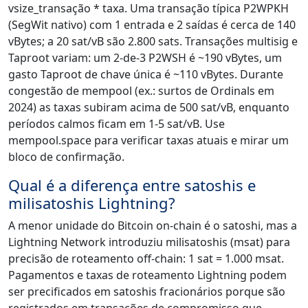
vsize_transação * taxa. Uma transação típica P2WPKH
(SegWit nativo) com 1 entrada e 2 saídas é cerca de 140
vBytes; a 20 sat/vB são 2.800 sats. Transações multisig e
Taproot variam: um 2-de-3 P2WSH é ~190 vBytes, um
gasto Taproot de chave única é ~110 vBytes. Durante
congestão de mempool (ex.: surtos de Ordinals em
2024) as taxas subiram acima de 500 sat/vB, enquanto
períodos calmos ficam em 1-5 sat/vB. Use
mempool.space para verificar taxas atuais e mirar um
bloco de confirmação.
Qual é a diferença entre satoshis e
milisatoshis Lightning?
A menor unidade do Bitcoin on-chain é o satoshi, mas a
Lightning Network introduziu milisatoshis (msat) para
precisão de roteamento off-chain: 1 sat = 1.000 msat.
Pagamentos e taxas de roteamento Lightning podem
ser precificados em satoshis fracionários porque são