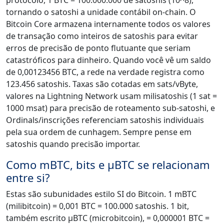
protocolo, 1 BTC = 100.000.000 de satoshis (10^8),
tornando o satoshi a unidade contábil on-chain. O
Bitcoin Core armazena internamente todos os valores
de transação como inteiros de satoshis para evitar
erros de precisão de ponto flutuante que seriam
catastróficos para dinheiro. Quando você vê um saldo
de 0,00123456 BTC, a rede na verdade registra como
123.456 satoshis. Taxas são cotadas em sats/vByte,
valores na Lightning Network usam milisatoshis (1 sat =
1000 msat) para precisão de roteamento sub-satoshi, e
Ordinals/inscrições referenciam satoshis individuais
pela sua ordem de cunhagem. Sempre pense em
satoshis quando precisão importar.
Como mBTC, bits e μBTC se relacionam
entre si?
Estas são subunidades estilo SI do Bitcoin. 1 mBTC
(milibitcoin) = 0,001 BTC = 100.000 satoshis. 1 bit,
também escrito μBTC (microbitcoin), = 0,000001 BTC =