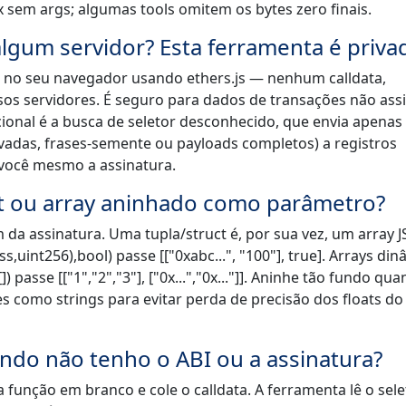
 sem args; algumas tools omitem os bytes zero finais.
algum servidor? Esta ferramenta é priva
% no seu navegador usando ethers.js — nenhum calldata,
sos servidores. É seguro para dados de transações não ass
onal é a busca de seletor desconhecido, que envia apenas
ivadas, frases-semente ou payloads completos) a registros
 você mesmo a assinatura.
t ou array aninhado como parâmetro?
a assinatura. Uma tupla/struct é, por sua vez, um array 
uint256),bool) passe [["0xabc...", "100"], true]. Arrays di
 passe [["1","2","3"], ["0x...","0x..."]]. Aninhe tão fundo qua
es como strings para evitar perda de precisão dos floats do
ndo não tenho o ABI ou a assinatura?
 função em branco e cole o calldata. A ferramenta lê o sele