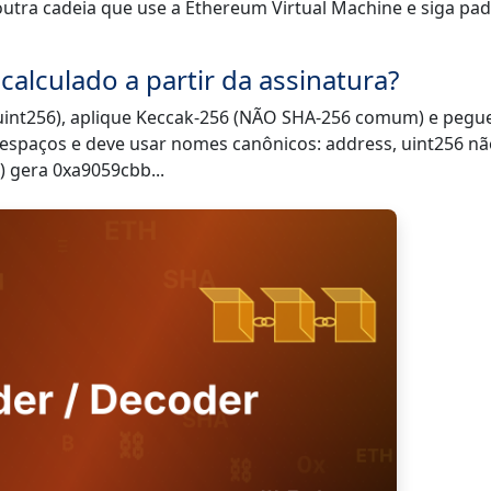
utra cadeia que use a Ethereum Virtual Machine e siga pa
calculado a partir da assinatura?
uint256), aplique Keccak-256 (NÃO SHA-256 comum) e pegue
 espaços e deve usar nomes canônicos: address, uint256 não
) gera 0xa9059cbb...