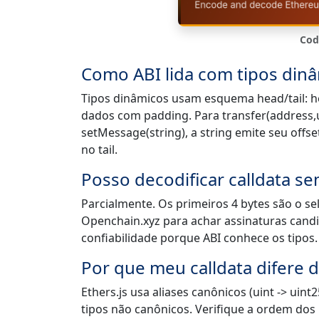
Cod
Como ABI lida com tipos dinâ
Tipos dinâmicos usam esquema head/tail: he
dados com padding. Para transfer(address,u
setMessage(string), a string emite seu off
no tail.
Posso decodificar calldata s
Parcialmente. Os primeiros 4 bytes são o s
Openchain.xyz para achar assinaturas cand
confiabilidade porque ABI conhece os tipos.
Por que meu calldata difere d
Ethers.js usa aliases canônicos (uint -> uint2
tipos não canônicos. Verifique a ordem do