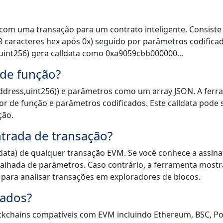
 com uma transação para um contrato inteligente. Consist
 8 caracteres hex após 0x) seguido por parâmetros codific
uint256) gera calldata como 0xa9059cbb000000...
de função?
(address,uint256)) e parâmetros como um array JSON. A fer
tor de função e parâmetros codificados. Este calldata pode 
ção.
trada de transação?
ldata) de qualquer transação EVM. Se você conhece a assina
talhada de parâmetros. Caso contrário, a ferramenta mostr
il para analisar transações em exploradores de blocos.
tados?
ckchains compatíveis com EVM incluindo Ethereum, BSC, Po