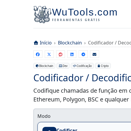
WuTools.com
FERRAMENTAS GRÁTIS
Início
Blockchain
Codificador / Decod
Blockchain
Dev
Codificação
Cripto
Codificador / Decodifi
Codifique chamadas de função em ca
Ethereum, Polygon, BSC e qualquer E
Modo
Codificar