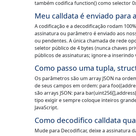
também codifica function() como selector 0x
Meu calldata é enviado para 
A codificação e a decodificação rodam 100
assinatura ou parâmetro é enviado aos nos
ou pendentes. A única chamada de rede opci
seletor público de 4 bytes (nunca chaves pr
públicos de assinaturas; ignore-a inserindo
Como passo uma tupla, struc
Os parâmetros são um array JSON na ordem d
de seus campos em ordem: para foo((address,
são arrays JSON: para bar(uint256[],address[])
tipo exigir e sempre coloque inteiros grand
JavaScript.
Como decodifico calldata qua
Mude para Decodificar, deixe a assinatura da