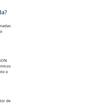
da?
inadas
 o
JSON
nâmicos
nto o
tor de