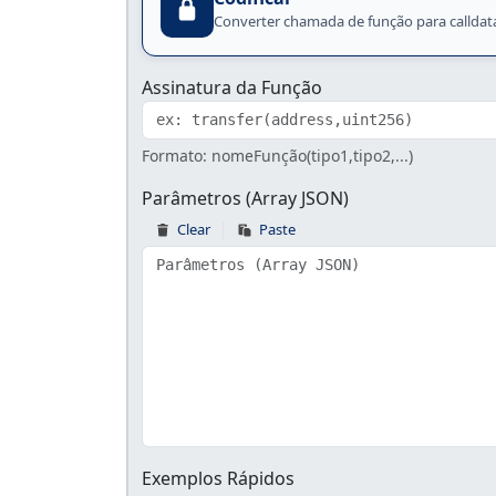
Converter chamada de função para calldat
Assinatura da Função
Formato: nomeFunção(tipo1,tipo2,...)
Parâmetros (Array JSON)
Clear
Paste
Exemplos Rápidos