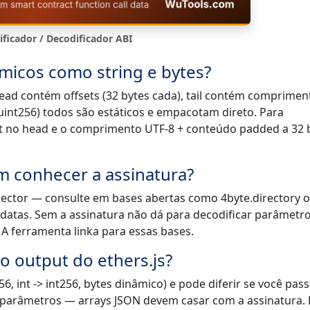
ificador / Decodificador ABI
micos como string e bytes?
ad contém offsets (32 bytes cada), tail contém comprimen
int256) todos são estáticos e empacotam direto. Para
set no head e o comprimento UTF-8 + conteúdo padded a 32 
em conhecer a assinatura?
elector — consulte em bases abertas como 4byte.directory 
idatas. Sem a assinatura não dá para decodificar parâmetr
 A ferramenta linka para essas bases.
o output do ethers.js?
56, int -> int256, bytes dinâmico) e pode diferir se você pas
s parâmetros — arrays JSON devem casar com a assinatura. 