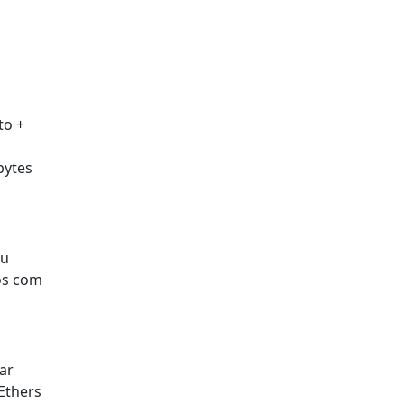
to +
bytes
ou
os com
sar
Ethers