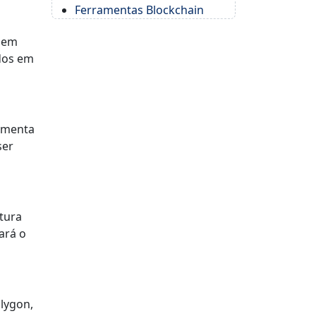
Ferramentas Blockchain
e em
ados em
ramenta
ser
tura
ará o
lygon,