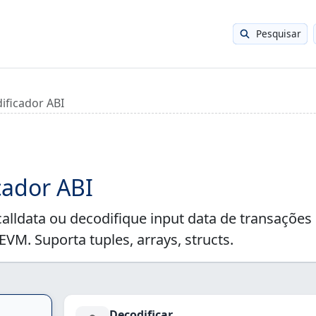
Pesquisar
ificador ABI
cador ABI
lldata ou decodifique input data de transações
VM. Suporta tuples, arrays, structs.
Decodificar