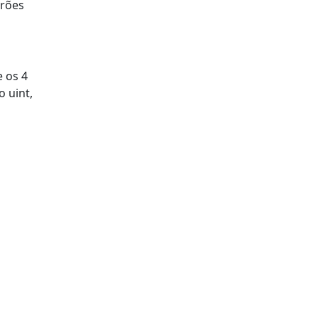
drões
 os 4
 uint,