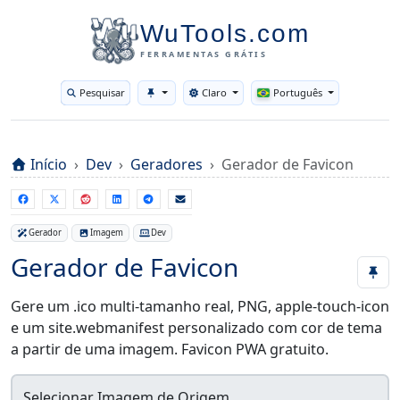
WuTools.com
FERRAMENTAS GRÁTIS
Pesquisar
Claro
Português
Toggle theme
Início
Dev
Geradores
Gerador de Favicon
Gerador
Imagem
Dev
Gerador de Favicon
Gere um .ico multi-tamanho real, PNG, apple-touch-icon
e um site.webmanifest personalizado com cor de tema
a partir de uma imagem. Favicon PWA gratuito.
Selecionar Imagem de Origem