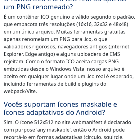
um PNG renomeado?
É um contêiner ICO genuíno e válido segundo o padrão,
que empacota três resoluções (16x16, 32x32 e 48x48)
em um único arquivo. Muitas ferramentas gratuitas
apenas renomeiam um PNG para .ico, o que
validadores rigorosos, navegadores antigos (Internet
Explorer, Edge antigo) e alguns uploaders de CMS
rejeitam. Como o formato ICO aceita cargas PNG
embutidas desde o Windows Vista, nosso arquivo é
aceito em qualquer lugar onde um .ico real é esperado,
incluindo ferramentas de build e plugins do
webpack/Vite.
Vocês suportam ícones maskable e
ícones adaptativos do Android?
Sim. O ícone 512x512 no site.webmanifest é declarado
com purpose 'any maskable', então o Android pode
recortá-lo em formas adaptativas (círculo, squircle,