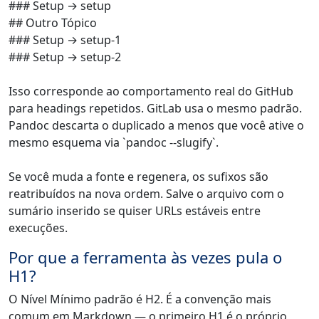
### Setup → setup
## Outro Tópico
### Setup → setup-1
### Setup → setup-2
Isso corresponde ao comportamento real do GitHub
para headings repetidos. GitLab usa o mesmo padrão.
Pandoc descarta o duplicado a menos que você ative o
mesmo esquema via `pandoc --slugify`.
Se você muda a fonte e regenera, os sufixos são
reatribuídos na nova ordem. Salve o arquivo com o
sumário inserido se quiser URLs estáveis entre
execuções.
Por que a ferramenta às vezes pula o
H1?
O Nível Mínimo padrão é H2. É a convenção mais
comum em Markdown — o primeiro H1 é o próprio