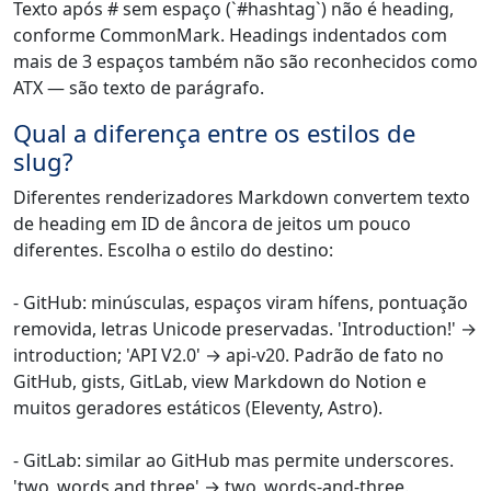
Texto após # sem espaço (`#hashtag`) não é heading,
conforme CommonMark. Headings indentados com
mais de 3 espaços também não são reconhecidos como
ATX — são texto de parágrafo.
Qual a diferença entre os estilos de
slug?
Diferentes renderizadores Markdown convertem texto
de heading em ID de âncora de jeitos um pouco
diferentes. Escolha o estilo do destino:
- GitHub: minúsculas, espaços viram hífens, pontuação
removida, letras Unicode preservadas. 'Introduction!' →
introduction; 'API V2.0' → api-v20. Padrão de fato no
GitHub, gists, GitLab, view Markdown do Notion e
muitos geradores estáticos (Eleventy, Astro).
- GitLab: similar ao GitHub mas permite underscores.
'two_words and three' → two_words-and-three.