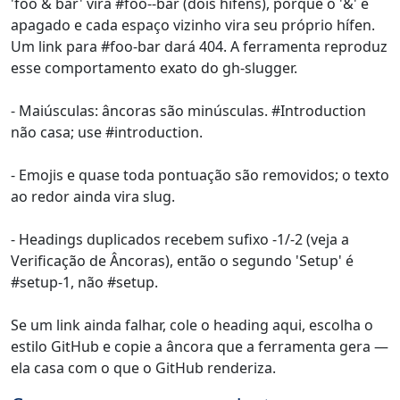
'foo & bar' vira #foo--bar (dois hífens), porque o '&' é
apagado e cada espaço vizinho vira seu próprio hífen.
Um link para #foo-bar dará 404. A ferramenta reproduz
esse comportamento exato do gh-slugger.
- Maiúsculas: âncoras são minúsculas. #Introduction
não casa; use #introduction.
- Emojis e quase toda pontuação são removidos; o texto
ao redor ainda vira slug.
- Headings duplicados recebem sufixo -1/-2 (veja a
Verificação de Âncoras), então o segundo 'Setup' é
#setup-1, não #setup.
Se um link ainda falhar, cole o heading aqui, escolha o
estilo GitHub e copie a âncora que a ferramenta gera —
ela casa com o que o GitHub renderiza.