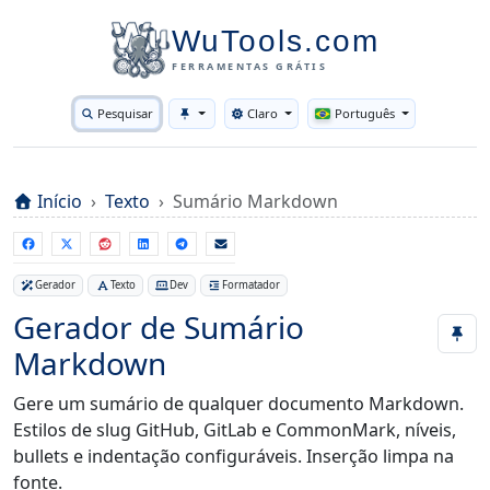
WuTools.com
FERRAMENTAS GRÁTIS
Pesquisar
Claro
Português
Toggle theme
Início
Texto
Sumário Markdown
Gerador
Texto
Dev
Formatador
Gerador de Sumário
Markdown
Gere um sumário de qualquer documento Markdown.
Estilos de slug GitHub, GitLab e CommonMark, níveis,
bullets e indentação configuráveis. Inserção limpa na
fonte.