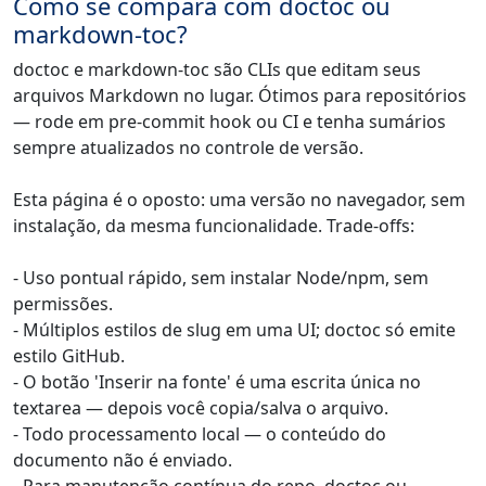
Como se compara com doctoc ou
markdown-toc?
doctoc e markdown-toc são CLIs que editam seus
arquivos Markdown no lugar. Ótimos para repositórios
— rode em pre-commit hook ou CI e tenha sumários
sempre atualizados no controle de versão.
Esta página é o oposto: uma versão no navegador, sem
instalação, da mesma funcionalidade. Trade-offs:
- Uso pontual rápido, sem instalar Node/npm, sem
permissões.
- Múltiplos estilos de slug em uma UI; doctoc só emite
estilo GitHub.
- O botão 'Inserir na fonte' é uma escrita única no
textarea — depois você copia/salva o arquivo.
- Todo processamento local — o conteúdo do
documento não é enviado.
- Para manutenção contínua do repo, doctoc ou