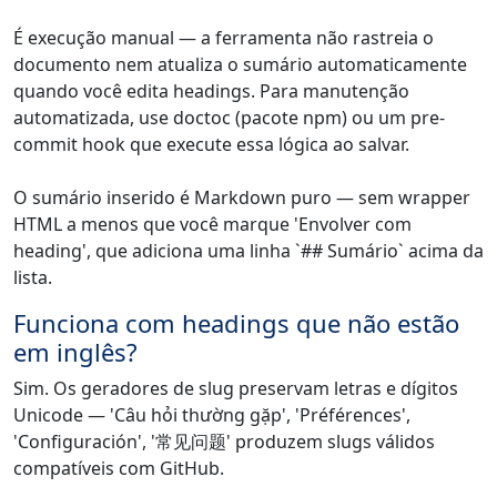
É execução manual — a ferramenta não rastreia o
documento nem atualiza o sumário automaticamente
quando você edita headings. Para manutenção
automatizada, use doctoc (pacote npm) ou um pre-
commit hook que execute essa lógica ao salvar.
O sumário inserido é Markdown puro — sem wrapper
HTML a menos que você marque 'Envolver com
heading', que adiciona uma linha `## Sumário` acima da
lista.
Funciona com headings que não estão
em inglês?
Sim. Os geradores de slug preservam letras e dígitos
Unicode — 'Câu hỏi thường gặp', 'Préférences',
'Configuración', '常见问题' produzem slugs válidos
compatíveis com GitHub.