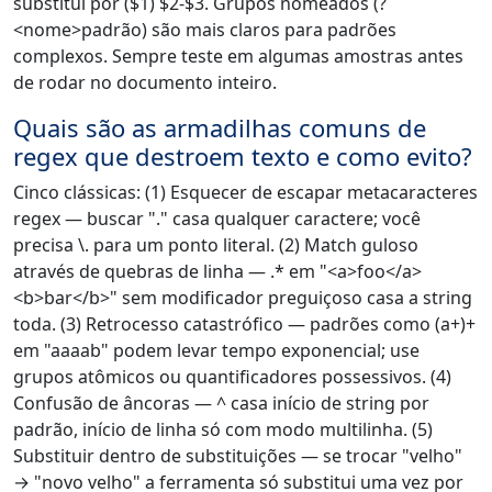
substitui por ($1) $2-$3. Grupos nomeados (?
<nome>padrão) são mais claros para padrões
complexos. Sempre teste em algumas amostras antes
de rodar no documento inteiro.
Quais são as armadilhas comuns de
regex que destroem texto e como evito?
Cinco clássicas: (1) Esquecer de escapar metacaracteres
regex — buscar "." casa qualquer caractere; você
precisa \. para um ponto literal. (2) Match guloso
através de quebras de linha — .* em "<a>foo</a>
<b>bar</b>" sem modificador preguiçoso casa a string
toda. (3) Retrocesso catastrófico — padrões como (a+)+
em "aaaab" podem levar tempo exponencial; use
grupos atômicos ou quantificadores possessivos. (4)
Confusão de âncoras — ^ casa início de string por
padrão, início de linha só com modo multilinha. (5)
Substituir dentro de substituições — se trocar "velho"
→ "novo velho" a ferramenta só substitui uma vez por