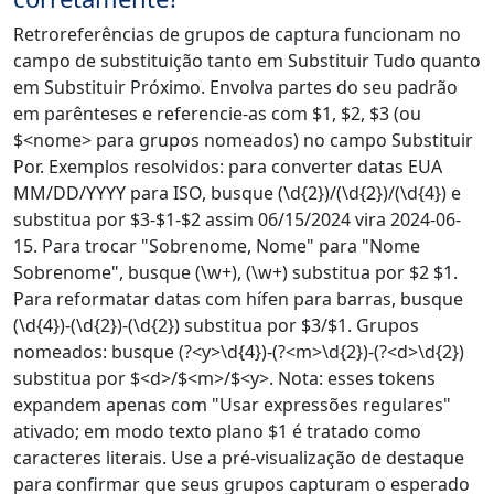
Retroreferências de grupos de captura funcionam no
campo de substituição tanto em Substituir Tudo quanto
em Substituir Próximo. Envolva partes do seu padrão
em parênteses e referencie-as com $1, $2, $3 (ou
$<nome> para grupos nomeados) no campo Substituir
Por. Exemplos resolvidos: para converter datas EUA
MM/DD/YYYY para ISO, busque (\d{2})/(\d{2})/(\d{4}) e
substitua por $3-$1-$2 assim 06/15/2024 vira 2024-06-
15. Para trocar "Sobrenome, Nome" para "Nome
Sobrenome", busque (\w+), (\w+) substitua por $2 $1.
Para reformatar datas com hífen para barras, busque
(\d{4})-(\d{2})-(\d{2}) substitua por $3/$1. Grupos
nomeados: busque (?<y>\d{4})-(?<m>\d{2})-(?<d>\d{2})
substitua por $<d>/$<m>/$<y>. Nota: esses tokens
expandem apenas com "Usar expressões regulares"
ativado; em modo texto plano $1 é tratado como
caracteres literais. Use a pré-visualização de destaque
para confirmar que seus grupos capturam o esperado