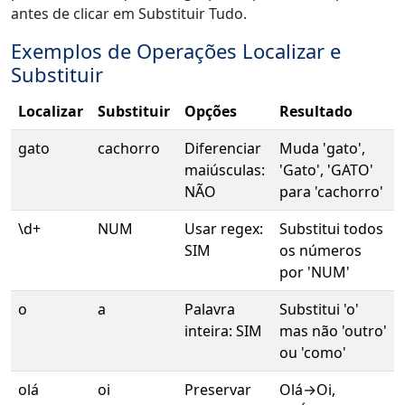
antes de clicar em Substituir Tudo.
Exemplos de Operações Localizar e
Substituir
Localizar
Substituir
Opções
Resultado
gato
cachorro
Diferenciar
Muda 'gato',
maiúsculas:
'Gato', 'GATO'
NÃO
para 'cachorro'
\d+
NUM
Usar regex:
Substitui todos
SIM
os números
por 'NUM'
o
a
Palavra
Substitui 'o'
inteira: SIM
mas não 'outro'
ou 'como'
olá
oi
Preservar
Olá→Oi,