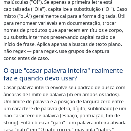
maiúsculas ("OI"). Se apenas a primeira letra está
capitalizada ("Olá"), capitalize a substituição ("Oi"). Caso
misto ("oLÁ") geralmente cai para a forma digitada. Útil
para renomear variáveis em documentação, trocar
nomes de produtos que aparecem em títulos e corpo,
ou substituir termos preservando capitalização de
início de frase. Aplica apenas a buscas de texto plano,
não regex — para regex, use grupos de captura
conscientes de caso.
O que "casar palavra inteira" realmente
faz e quando devo usar?
Casar palavra inteira envolve seu padrão de busca com
âncoras de limite de palavra (\b em ambos os lados).
Um limite de palavra é a posição de largura zero entre
um caractere de palavra (letra, dígito, sublinhado) e um
não-caractere de palavra (espaço, pontuação, fim de
string). Então buscar "gato" com palavra-inteira ativada
casa "gato" em "O gato correu" mas pula "gatos,"