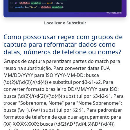
Localizar e Substituir
Como posso usar regex com grupos de
captura para reformatar dados como
datas, números de telefone ou nomes?
Grupos de captura parentizam partes do match para
reuso na substituição. Para converter datas EUA
MM/DD/YYYY para ISO YYYY-MM-DD: busca
(\d{2})/(\d{2})/(\d{4}) e substitui por $3-$1-$2. Para
converter formato brasileiro DD/MM/YYYY para ISO:
busca (\d{2})/(\d{2})/(\d{4}) substitui por $3-$2-$1. Para
trocar "Sobrenome, Nome" para "Nome Sobrenome":
busca (\w+), (\w+) substitui por $2 $1. Para padronizar
formatos de telefone de qualquer agrupamento para
(XX) XXXXX-XXXX: busca (\d{2})\D*(\d{4,5})\D*(\d{4})