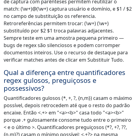
de captura com parênteses permitem reutilizar o
match: (\w+)@(\w+) captura usuário e domínio, e $1 / $2
no campo de substituição os referencia.
Retroreferências permitem trocar: (\w+) (\w+)
substituído por $2 $1 troca palavras adjacentes.
Sempre teste em uma amostra pequena primeiro —
bugs de regex são silenciosos e podem corromper
documentos inteiros. Use o recurso de destaque para
verificar matches antes de clicar em Substituir Tudo.
Qual a diferença entre quantificadores
regex gulosos, preguiçosos e
possessivos?
Quantificadores gulosos (*, +, ?, {n,m}) casam o máximo
possível, depois retrocedem até que o resto do padrão
encaixe. Então <.+> em "<a><b>" casa todo "<a><b>"
porque .+ gulosamente consome tudo entre o primeiro
< e o último >. Quantificadores preguiçosos (*?, +?, ??,
{n,m}?) casam o mínimo possível: <.+?> na mesma