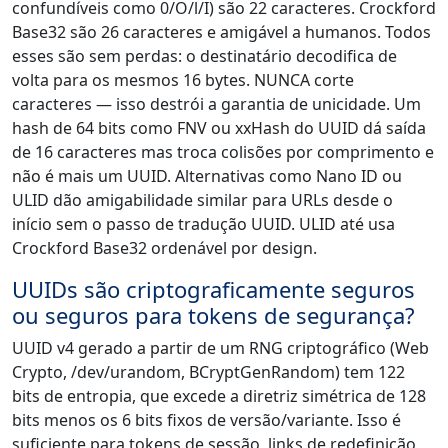
confundíveis como 0/O/l/I) são 22 caracteres. Crockford
Base32 são 26 caracteres e amigável a humanos. Todos
esses são sem perdas: o destinatário decodifica de
volta para os mesmos 16 bytes. NUNCA corte
caracteres — isso destrói a garantia de unicidade. Um
hash de 64 bits como FNV ou xxHash do UUID dá saída
de 16 caracteres mas troca colisões por comprimento e
não é mais um UUID. Alternativas como Nano ID ou
ULID dão amigabilidade similar para URLs desde o
início sem o passo de tradução UUID. ULID até usa
Crockford Base32 ordenável por design.
UUIDs são criptograficamente seguros
ou seguros para tokens de segurança?
UUID v4 gerado a partir de um RNG criptográfico (Web
Crypto, /dev/urandom, BCryptGenRandom) tem 122
bits de entropia, que excede a diretriz simétrica de 128
bits menos os 6 bits fixos de versão/variante. Isso é
suficiente para tokens de sessão, links de redefinição