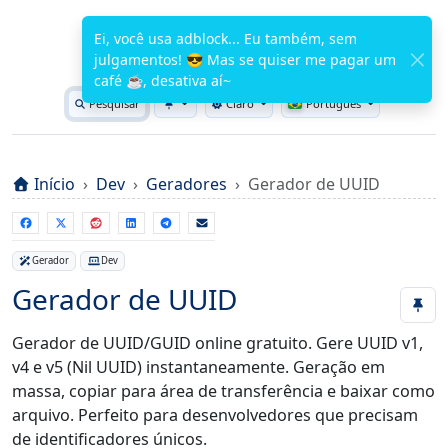
WuTools.com
Ei, você usa adblock... Eu também, sem
julgamentos! 😎 Mas se quiser me pagar um
FERRAMENTAS GRÁTIS
café ☕, desativa aí~
Pesquisar
Claro
Português
Toggle theme
Início
Dev
Geradores
Gerador de UUID
Gerador
Dev
Gerador de UUID
Gerador de UUID/GUID online gratuito. Gere UUID v1,
v4 e v5 (Nil UUID) instantaneamente. Geração em
massa, copiar para área de transferência e baixar como
arquivo. Perfeito para desenvolvedores que precisam
de identificadores únicos.