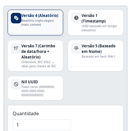
Versão 4 (Aleatório)
Versão 1
Aleatório cripto-seguro
(Timestamp)
(mais comum)
UUID baseado em tempo
(obsoleto)
Versão 7 (Carimbo
Versão 5 (Baseado
de data/hora +
em Nome)
Aleatório)
Baseado em hash SHA-1
Ordenável, RFC 9562 —
ideal para chaves de BD
Nil UUID
Todos zeros (00000000-
0000-0000-0000-
000000000000)
Quantidade