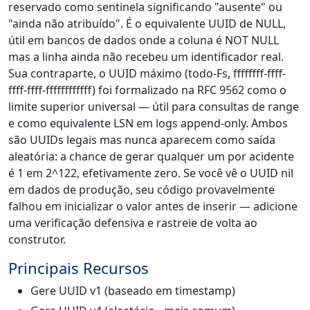
reservado como sentinela significando "ausente" ou
"ainda não atribuído". É o equivalente UUID de NULL,
útil em bancos de dados onde a coluna é NOT NULL
mas a linha ainda não recebeu um identificador real.
Sua contraparte, o UUID máximo (todo-Fs, ffffffff-ffff-
ffff-ffff-ffffffffffff) foi formalizado na RFC 9562 como o
limite superior universal — útil para consultas de range
e como equivalente LSN em logs append-only. Ambos
são UUIDs legais mas nunca aparecem como saída
aleatória: a chance de gerar qualquer um por acidente
é 1 em 2^122, efetivamente zero. Se você vê o UUID nil
em dados de produção, seu código provavelmente
falhou em inicializar o valor antes de inserir — adicione
uma verificação defensiva e rastreie de volta ao
construtor.
Principais Recursos
Gere UUID v1 (baseado em timestamp)