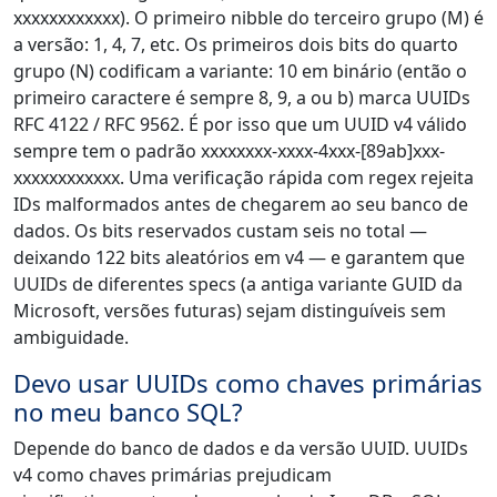
xxxxxxxxxxxx). O primeiro nibble do terceiro grupo (M) é
a versão: 1, 4, 7, etc. Os primeiros dois bits do quarto
grupo (N) codificam a variante: 10 em binário (então o
primeiro caractere é sempre 8, 9, a ou b) marca UUIDs
RFC 4122 / RFC 9562. É por isso que um UUID v4 válido
sempre tem o padrão xxxxxxxx-xxxx-4xxx-[89ab]xxx-
xxxxxxxxxxxx. Uma verificação rápida com regex rejeita
IDs malformados antes de chegarem ao seu banco de
dados. Os bits reservados custam seis no total —
deixando 122 bits aleatórios em v4 — e garantem que
UUIDs de diferentes specs (a antiga variante GUID da
Microsoft, versões futuras) sejam distinguíveis sem
ambiguidade.
Devo usar UUIDs como chaves primárias
no meu banco SQL?
Depende do banco de dados e da versão UUID. UUIDs
v4 como chaves primárias prejudicam