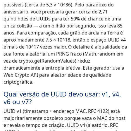
possíveis (cerca de 5,3 × 10^36). Pelo paradoxo do
aniversário, você precisaria gerar cerca de 2,71
quintilhões de UUIDs para ter 50% de chance de uma
única colisão — a um bilhão por segundo, isso leva 85
anos. Para comparação, cada grão de areia na Terra é
aproximadamente 7,5 × 10^18, então o espaço UUID v4
é mais de 10^17 vezes maior. O detalhe é a qualidade da
sua fonte aleatória: um PRNG fraco (Math.random em
vez de crypto.getRandomValues) reduz
dramaticamente a entropia efetiva. Este gerador usa a
Web Crypto API para aleatoriedade de qualidade
criptográfica.
Qual versão de UUID devo usar: v1, v4,
v6 ou v7?
UUID v1 (timestamp + endereço MAC, RFC 4122) está
majoritariamente obsoleto porque vaza o MAC do host
e revela o tempo de criação. UUID v4 (aleatório, RFC