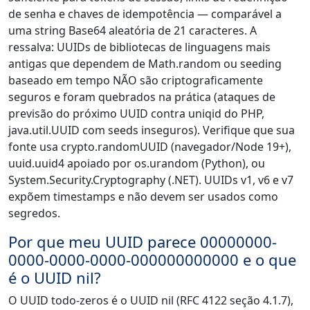
de senha e chaves de idempotência — comparável a
uma string Base64 aleatória de 21 caracteres. A
ressalva: UUIDs de bibliotecas de linguagens mais
antigas que dependem de Math.random ou seeding
baseado em tempo NÃO são criptograficamente
seguros e foram quebrados na prática (ataques de
previsão do próximo UUID contra uniqid do PHP,
java.util.UUID com seeds inseguros). Verifique que sua
fonte usa crypto.randomUUID (navegador/Node 19+),
uuid.uuid4 apoiado por os.urandom (Python), ou
System.Security.Cryptography (.NET). UUIDs v1, v6 e v7
expõem timestamps e não devem ser usados como
segredos.
Por que meu UUID parece 00000000-
0000-0000-0000-000000000000 e o que
é o UUID nil?
O UUID todo-zeros é o UUID nil (RFC 4122 seção 4.1.7),