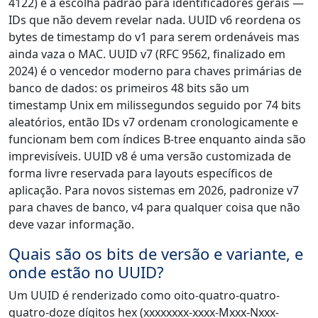
4122) é a escolha padrão para identificadores gerais —
IDs que não devem revelar nada. UUID v6 reordena os
bytes de timestamp do v1 para serem ordenáveis mas
ainda vaza o MAC. UUID v7 (RFC 9562, finalizado em
2024) é o vencedor moderno para chaves primárias de
banco de dados: os primeiros 48 bits são um
timestamp Unix em milissegundos seguido por 74 bits
aleatórios, então IDs v7 ordenam cronologicamente e
funcionam bem com índices B-tree enquanto ainda são
imprevisíveis. UUID v8 é uma versão customizada de
forma livre reservada para layouts específicos de
aplicação. Para novos sistemas em 2026, padronize v7
para chaves de banco, v4 para qualquer coisa que não
deve vazar informação.
Quais são os bits de versão e variante, e
onde estão no UUID?
Um UUID é renderizado como oito-quatro-quatro-
quatro-doze dígitos hex (xxxxxxxx-xxxx-Mxxx-Nxxx-