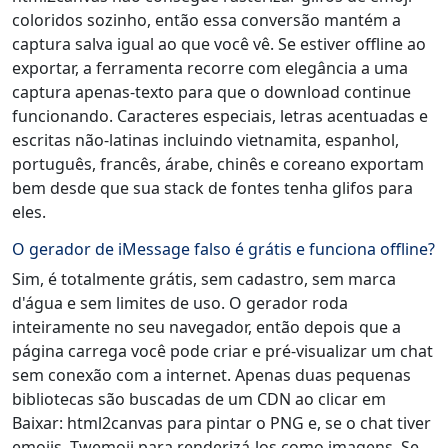
coloridos sozinho, então essa conversão mantém a
captura salva igual ao que você vê. Se estiver offline ao
exportar, a ferramenta recorre com elegância a uma
captura apenas-texto para que o download continue
funcionando. Caracteres especiais, letras acentuadas e
escritas não-latinas incluindo vietnamita, espanhol,
português, francês, árabe, chinês e coreano exportam
bem desde que sua stack de fontes tenha glifos para
eles.
O gerador de iMessage falso é grátis e funciona offline?
Sim, é totalmente grátis, sem cadastro, sem marca
d'água e sem limites de uso. O gerador roda
inteiramente no seu navegador, então depois que a
página carrega você pode criar e pré-visualizar um chat
sem conexão com a internet. Apenas duas pequenas
bibliotecas são buscadas de um CDN ao clicar em
Baixar: html2canvas para pintar o PNG e, se o chat tiver
emojis, Twemoji para renderizá-los como imagens. Se