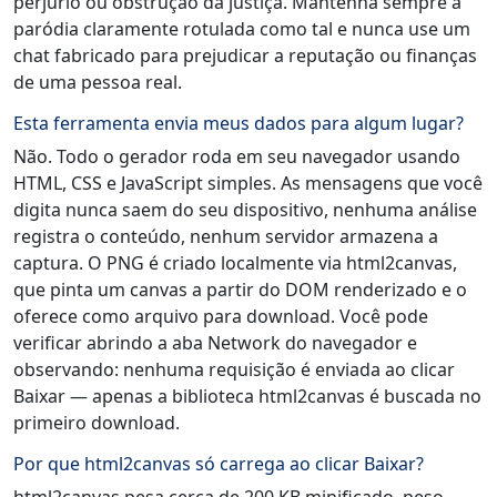
perjúrio ou obstrução da justiça. Mantenha sempre a
paródia claramente rotulada como tal e nunca use um
chat fabricado para prejudicar a reputação ou finanças
de uma pessoa real.
Esta ferramenta envia meus dados para algum lugar?
Não. Todo o gerador roda em seu navegador usando
HTML, CSS e JavaScript simples. As mensagens que você
digita nunca saem do seu dispositivo, nenhuma análise
registra o conteúdo, nenhum servidor armazena a
captura. O PNG é criado localmente via html2canvas,
que pinta um canvas a partir do DOM renderizado e o
oferece como arquivo para download. Você pode
verificar abrindo a aba Network do navegador e
observando: nenhuma requisição é enviada ao clicar
Baixar — apenas a biblioteca html2canvas é buscada no
primeiro download.
Por que html2canvas só carrega ao clicar Baixar?
html2canvas pesa cerca de 200 KB minificado, peso