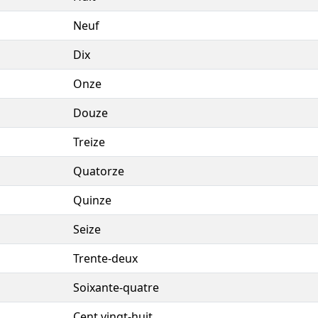
Neuf
Dix
Onze
Douze
Treize
Quatorze
Quinze
Seize
Trente-deux
Soixante-quatre
Cent vingt-huit