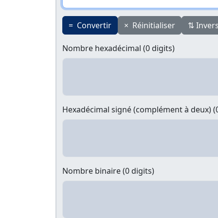
=
Convertir
×
Réinitialiser
⇅
Inver
Nombre hexadécimal
(0 digits)
Hexadécimal signé (complément à deux)
(
Nombre binaire
(0 digits)