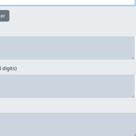
ser
0 digits)