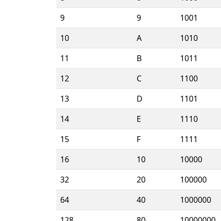
9
9
1001
10
A
1010
11
B
1011
12
C
1100
13
D
1101
14
E
1110
15
F
1111
16
10
10000
32
20
100000
64
40
1000000
128
80
10000000