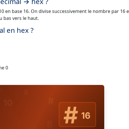
décimal → hex ?
10 en base 16. On divise successivement le nombre par 16 et
u bas vers le haut.
l en hex ?
ne 0