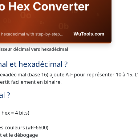
isseur décimal vers hexadécimal
mal et hexadécimal ?
'hexadécimal (base 16) ajoute A-F pour représenter 10 à 15. L
vertit facilement en binaire.
l ?
 hex = 4 bits)
es couleurs (#FF6600)
t et le débogage