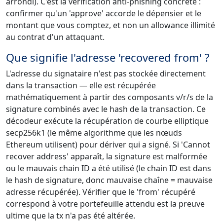
arrondi). C'est la vérification anti-phishing concrète :
confirmer qu'un 'approve' accorde le dépensier et le
montant que vous comptez, et non un allowance illimité
au contrat d'un attaquant.
Que signifie l'adresse 'recovered from' ?
L'adresse du signataire n'est pas stockée directement
dans la transaction — elle est récupérée
mathématiquement à partir des composants v/r/s de la
signature combinés avec le hash de la transaction. Ce
décodeur exécute la récupération de courbe elliptique
secp256k1 (le même algorithme que les nœuds
Ethereum utilisent) pour dériver qui a signé. Si 'Cannot
recover address' apparaît, la signature est malformée
ou le mauvais chain ID a été utilisé (le chain ID est dans
le hash de signature, donc mauvaise chaîne = mauvaise
adresse récupérée). Vérifier que le 'from' récupéré
correspond à votre portefeuille attendu est la preuve
ultime que la tx n'a pas été altérée.