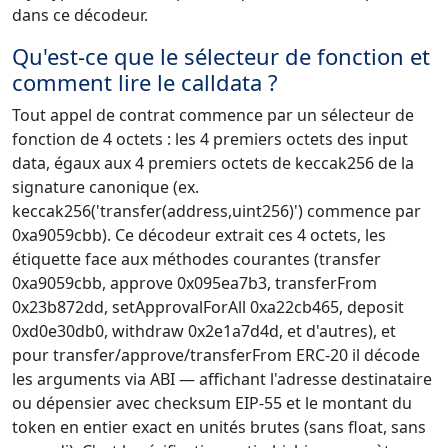
dans ce décodeur.
Qu'est-ce que le sélecteur de fonction et
comment lire le calldata ?
Tout appel de contrat commence par un sélecteur de
fonction de 4 octets : les 4 premiers octets des input
data, égaux aux 4 premiers octets de keccak256 de la
signature canonique (ex.
keccak256('transfer(address,uint256)') commence par
0xa9059cbb). Ce décodeur extrait ces 4 octets, les
étiquette face aux méthodes courantes (transfer
0xa9059cbb, approve 0x095ea7b3, transferFrom
0x23b872dd, setApprovalForAll 0xa22cb465, deposit
0xd0e30db0, withdraw 0x2e1a7d4d, et d'autres), et
pour transfer/approve/transferFrom ERC-20 il décode
les arguments via ABI — affichant l'adresse destinataire
ou dépensier avec checksum EIP-55 et le montant du
token en entier exact en unités brutes (sans float, sans