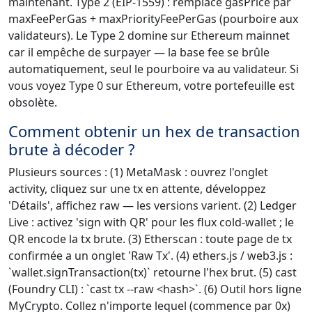
maintenant. Type 2 (EIP-1559) : remplace gasPrice par
maxFeePerGas + maxPriorityFeePerGas (pourboire aux
validateurs). Le Type 2 domine sur Ethereum mainnet
car il empêche de surpayer — la base fee se brûle
automatiquement, seul le pourboire va au validateur. Si
vous voyez Type 0 sur Ethereum, votre portefeuille est
obsolète.
Comment obtenir un hex de transaction
brute à décoder ?
Plusieurs sources : (1) MetaMask : ouvrez l'onglet
activity, cliquez sur une tx en attente, développez
'Détails', affichez raw — les versions varient. (2) Ledger
Live : activez 'sign with QR' pour les flux cold-wallet ; le
QR encode la tx brute. (3) Etherscan : toute page de tx
confirmée a un onglet 'Raw Tx'. (4) ethers.js / web3.js :
`wallet.signTransaction(tx)` retourne l'hex brut. (5) cast
(Foundry CLI) : `cast tx --raw <hash>`. (6) Outil hors ligne
MyCrypto. Collez n'importe lequel (commence par 0x)