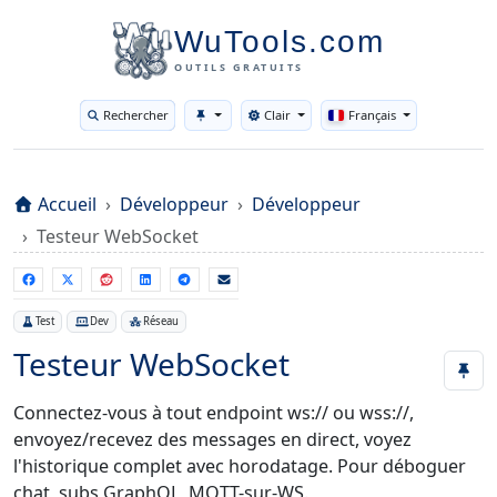
WuTools.com
OUTILS GRATUITS
Rechercher
Clair
Français
Toggle theme
Accueil
Développeur
Développeur
Testeur WebSocket
Test
Dev
Réseau
Testeur WebSocket
Connectez-vous à tout endpoint ws:// ou wss://,
envoyez/recevez des messages en direct, voyez
l'historique complet avec horodatage. Pour déboguer
chat, subs GraphQL, MQTT-sur-WS.