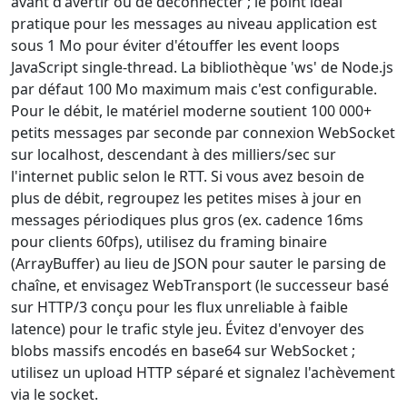
avant d'avertir ou de déconnecter ; le point idéal
pratique pour les messages au niveau application est
sous 1 Mo pour éviter d'étouffer les event loops
JavaScript single-thread. La bibliothèque 'ws' de Node.js
par défaut 100 Mo maximum mais c'est configurable.
Pour le débit, le matériel moderne soutient 100 000+
petits messages par seconde par connexion WebSocket
sur localhost, descendant à des milliers/sec sur
l'internet public selon le RTT. Si vous avez besoin de
plus de débit, regroupez les petites mises à jour en
messages périodiques plus gros (ex. cadence 16ms
pour clients 60fps), utilisez du framing binaire
(ArrayBuffer) au lieu de JSON pour sauter le parsing de
chaîne, et envisagez WebTransport (le successeur basé
sur HTTP/3 conçu pour les flux unreliable à faible
latence) pour le trafic style jeu. Évitez d'envoyer des
blobs massifs encodés en base64 sur WebSocket ;
utilisez un upload HTTP séparé et signalez l'achèvement
via le socket.