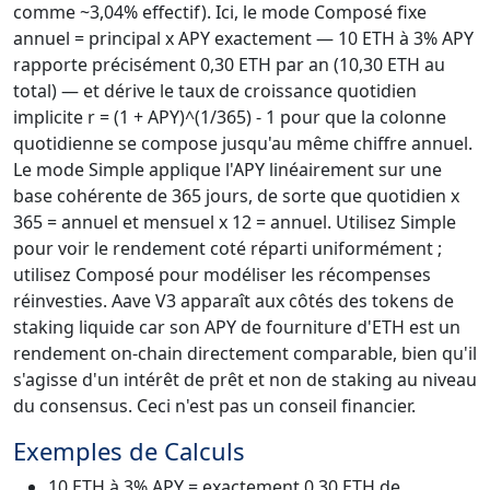
comme ~3,04% effectif). Ici, le mode Composé fixe
annuel = principal x APY exactement — 10 ETH à 3% APY
rapporte précisément 0,30 ETH par an (10,30 ETH au
total) — et dérive le taux de croissance quotidien
implicite r = (1 + APY)^(1/365) - 1 pour que la colonne
quotidienne se compose jusqu'au même chiffre annuel.
Le mode Simple applique l'APY linéairement sur une
base cohérente de 365 jours, de sorte que quotidien x
365 = annuel et mensuel x 12 = annuel. Utilisez Simple
pour voir le rendement coté réparti uniformément ;
utilisez Composé pour modéliser les récompenses
réinvesties. Aave V3 apparaît aux côtés des tokens de
staking liquide car son APY de fourniture d'ETH est un
rendement on-chain directement comparable, bien qu'il
s'agisse d'un intérêt de prêt et non de staking au niveau
du consensus. Ceci n'est pas un conseil financier.
Exemples de Calculs
10 ETH à 3% APY = exactement 0,30 ETH de