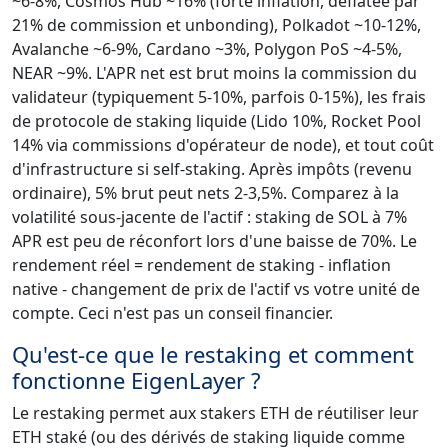
~6-8%, Cosmos Hub ~16% (forte inflation, déflatée par
21% de commission et unbonding), Polkadot ~10-12%,
Avalanche ~6-9%, Cardano ~3%, Polygon PoS ~4-5%,
NEAR ~9%. L'APR net est brut moins la commission du
validateur (typiquement 5-10%, parfois 0-15%), les frais
de protocole de staking liquide (Lido 10%, Rocket Pool
14% via commissions d'opérateur de node), et tout coût
d'infrastructure si self-staking. Après impôts (revenu
ordinaire), 5% brut peut nets 2-3,5%. Comparez à la
volatilité sous-jacente de l'actif : staking de SOL à 7%
APR est peu de réconfort lors d'une baisse de 70%. Le
rendement réel = rendement de staking - inflation
native - changement de prix de l'actif vs votre unité de
compte. Ceci n'est pas un conseil financier.
Qu'est-ce que le restaking et comment
fonctionne EigenLayer ?
Le restaking permet aux stakers ETH de réutiliser leur
ETH staké (ou des dérivés de staking liquide comme