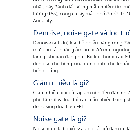
nhất, hãy đánh dấu Vùng mẫu nhiễu: tìm một 
lượng 0.5s); công cụ lấy mẫu phổ đó rồi trừ 
Audacity.
Denoise, noise gate và lọc t
Denoise (afftdn) loại bỏ nhiễu băng rộng đều
mức: nó tắt hoặc giảm âm dưới một ngưỡng
làm gì khi bạn đang nói. Bộ lọc thông cao 8
denoise cho tiếng xì/ù, dùng gate cho khoảng
tiếng trống.
Giảm nhiễu là gì?
Giảm nhiễu loại bỏ tạp âm nền đều đặn như 
phổ tần số và loại bỏ các mẫu nhiễu trong 
denoising dựa trên FFT.
Noise gate là gì?
Noise gate là bộ xử lý audio cắt bỏ (làm i