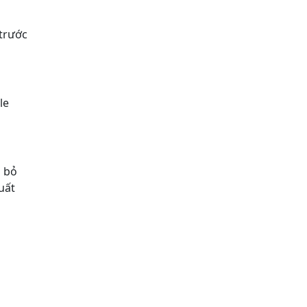
 trước
le
i bỏ
uất