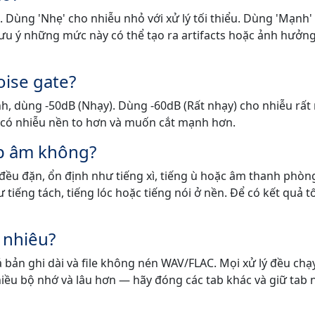
. Dùng 'Nhẹ' cho nhiễu nhỏ với xử lý tối thiểu. Dùng 'Mạnh'
lưu ý những mức này có thể tạo ra artifacts hoặc ảnh hưởn
ise gate?
ình, dùng -50dB (Nhạy). Dùng -60dB (Rất nhạy) cho nhiễu rất
n có nhiễu nền to hơn và muốn cắt mạnh hơn.
ạp âm không?
đều đặn, ổn định như tiếng xì, tiếng ù hoặc âm thanh phòn
iếng tách, tiếng lóc hoặc tiếng nói ở nền. Để có kết quả t
o nhiêu?
cả bản ghi dài và file không nén WAV/FLAC. Mọi xử lý đều chạ
 nhiều bộ nhớ và lâu hơn — hãy đóng các tab khác và giữ tab 