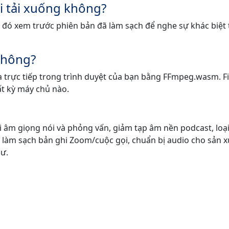
hi tải xuống không?
u đó xem trước phiên bản đã làm sạch để nghe sự khác biệt
 không?
 ra trực tiếp trong trình duyệt của bạn bằng FFmpeg.wasm. Fi
ất kỳ máy chủ nào.
 âm giọng nói và phỏng vấn, giảm tạp âm nền podcast, loạ
, làm sạch bản ghi Zoom/cuộc gọi, chuẩn bị audio cho sản x
dư.