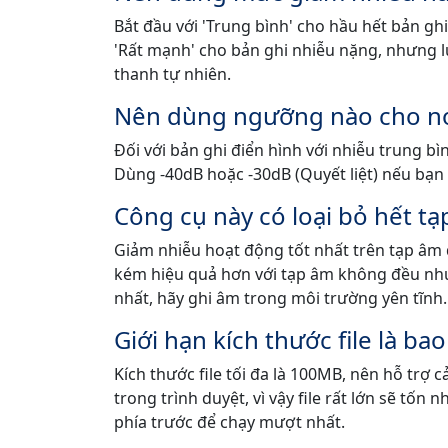
Bắt đầu với 'Trung bình' cho hầu hết bản ghi
'Rất mạnh' cho bản ghi nhiễu nặng, nhưng 
thanh tự nhiên.
Nên dùng ngưỡng nào cho no
Đối với bản ghi điển hình với nhiễu trung b
Dùng -40dB hoặc -30dB (Quyết liệt) nếu bạ
Công cụ này có loại bỏ hết t
Giảm nhiễu hoạt động tốt nhất trên tạp âm 
kém hiệu quả hơn với tạp âm không đều như t
nhất, hãy ghi âm trong môi trường yên tĩnh.
Giới hạn kích thước file là ba
Kích thước file tối đa là 100MB, nên hỗ trợ 
trong trình duyệt, vì vậy file rất lớn sẽ tốn
phía trước để chạy mượt nhất.