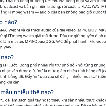
ty. Loại bỏ tiếng xì, tiếng ù 50/60 Hz, tiếng quạt và âm than
broadcast và bản ghi hiện trường, rồi xuất ra FLAC, WAV, M
bằng FFmpeg.wasm — audio của bạn không bao giờ được tải
o nào?
M4A, WebM và cả track audio của file video (MP4, MOV, MKV
ứ gì FFmpeg.wasm giải mã được. Đầu ra: giữ nguyên định 
ể làm master, MP3/Opus/OGG/AAC để phát hành. File video
nh WAV).
 nào?
ng FFT, ước lượng phổ nhiễu rồi trừ phổ đó khỏi từng khung
 nhạc vẫn được giữ. 'nr' là mức giảm nhiễu tính bằng dB (
tính bằng dB. Đẩy 'nr' quá cao sẽ để lại 'nhiễu musical' (tiế
ăng khi cần.
 mẫu nhiễu thế nào?
f), dễ làm sạch quá tay hoặc thiếu khi sàn nhiễu thực khác 
(tn=1) để bám theo nhiễu thực theo thời gian. Để có kết quả