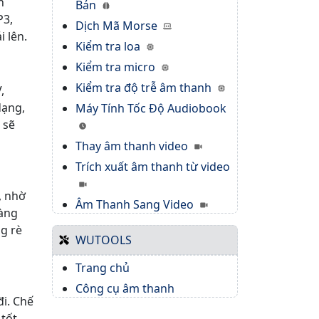
h
Bản
P3,
Dịch Mã Morse
 lên.
Kiểm tra loa
Kiểm tra micro
Kiểm tra độ trễ âm thanh
,
dạng,
Máy Tính Tốc Độ Audiobook
 sẽ
Thay âm thanh video
Trích xuất âm thanh từ video
, nhờ
Âm Thanh Sang Video
càng
ng rè
WUTOOLS
Trang chủ
Công cụ âm thanh
đi. Chế
 tốt