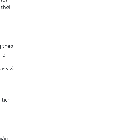
 thời
g theo
ông
bass và
 tích
giảm