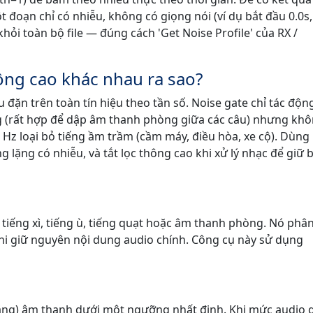
đoạn chỉ có nhiễu, không có giọng nói (ví dụ bắt đầu 0.0s,
khỏi toàn bộ file — đúng cách 'Get Noise Profile' của RX /
hông cao khác nhau ra sao?
 đặn trên toàn tín hiệu theo tần số. Noise gate chỉ tác độn
 (rất hợp để dập âm thanh phòng giữa các câu) nhưng kh
0 Hz loại bỏ tiếng ầm trầm (cầm máy, điều hòa, xe cộ). Dùng
 lặng có nhiễu, và tắt lọc thông cao khi xử lý nhạc để giữ 
tiếng xì, tiếng ù, tiếng quạt hoặc âm thanh phòng. Nó phân
khi giữ nguyên nội dung audio chính. Công cụ này sử dụng
m lặng) âm thanh dưới một ngưỡng nhất định. Khi mức audio 