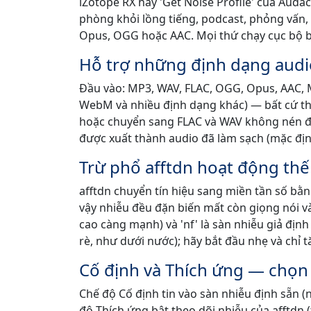
iZotope RX hay 'Get Noise Profile' của Audaci
phòng khỏi lồng tiếng, podcast, phỏng vấn, 
Opus, OGG hoặc AAC. Mọi thứ chạy cục bộ 
Hỗ trợ những định dạng audi
Đầu vào: MP3, WAV, FLAC, OGG, Opus, AAC, 
WebM và nhiều định dạng khác) — bất cứ th
hoặc chuyển sang FLAC và WAV không nén đ
được xuất thành audio đã làm sạch (mặc đị
Trừ phổ afftdn hoạt động thế
afftdn chuyển tín hiệu sang miền tần số bằ
vậy nhiễu đều đặn biến mất còn giọng nói và
cao càng mạnh) và 'nf' là sàn nhiễu giả định 
rè, như dưới nước); hãy bắt đầu nhẹ và chỉ t
Cố định và Thích ứng — chọn
Chế độ Cố định tin vào sàn nhiễu định sẵn (n
độ Thích ứng bật theo dõi nhiễu của afftdn 