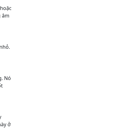
 hoặc
g âm
 nhỏ.
g. Nó
ốt
y
này ở