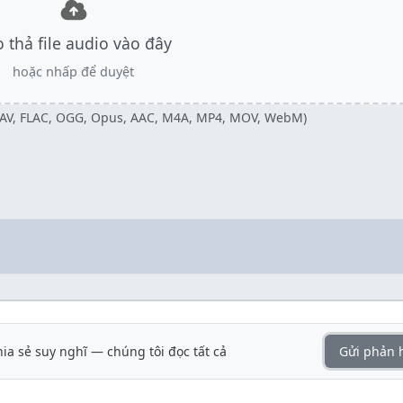
 thả file audio vào đây
hoặc nhấp để duyệt
 WAV, FLAC, OGG, Opus, AAC, M4A, MP4, MOV, WebM)
hia sẻ suy nghĩ — chúng tôi đọc tất cả
Gửi phản 