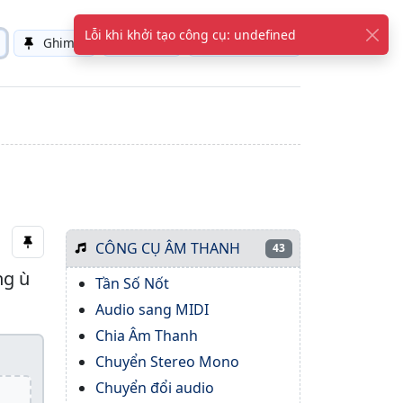
Ghim
Sáng
Tiếng Việt
Toggle theme
CÔNG CỤ ÂM THANH
43
ng ù
Tần Số Nốt
Audio sang MIDI
Chia Âm Thanh
Chuyển Stereo Mono
Chuyển đổi audio