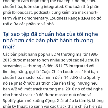
cho độ to cảm nhận tổng thể của tệp. Cho mục tiêu
chuẩn hóa, luôn dùng integrated. Cho tuân thủ phân
phối (broadcast, podcast), cũng kiểm tra max short-
term và max momentary. Loudness Range (LRA) đo độ
trải giữa các phần to và nhỏ.
Tại sao tệp đã chuẩn hóa của tôi nghe
nhỏ hơn các bản phát hành thương
mại?
Các bản phát hành pop và EDM thương mại từ 1996-
2015 được master to hơn nhiều so với các tiêu chuẩn
streaming — thường -8 đến -6 LUFS integrated với
limiting nặng, gọi là "Cuộc Chiến Loudness." Khi bạn
chuẩn hóa master của mình đến -14 LUFS cho Spotify
nó sẽ phát ở mức ưa thích của nền tảng, nhưng nếu
bạn A/B với một track thương mại 2010 nó có thể nghe
nhỏ hơn vì track cũ đó được master quá nóng và
Spotify giảm nó xuống động. Giải pháp là tâm lý, không
phải kỹ thuật: so sánh với các track tham chiếu hiện đại