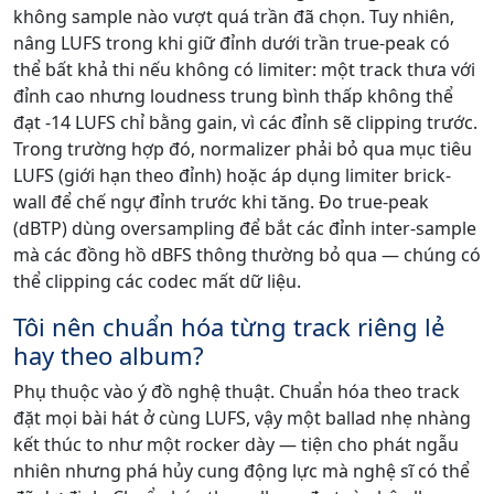
không sample nào vượt quá trần đã chọn. Tuy nhiên,
nâng LUFS trong khi giữ đỉnh dưới trần true-peak có
thể bất khả thi nếu không có limiter: một track thưa với
đỉnh cao nhưng loudness trung bình thấp không thể
đạt -14 LUFS chỉ bằng gain, vì các đỉnh sẽ clipping trước.
Trong trường hợp đó, normalizer phải bỏ qua mục tiêu
LUFS (giới hạn theo đỉnh) hoặc áp dụng limiter brick-
wall để chế ngự đỉnh trước khi tăng. Đo true-peak
(dBTP) dùng oversampling để bắt các đỉnh inter-sample
mà các đồng hồ dBFS thông thường bỏ qua — chúng có
thể clipping các codec mất dữ liệu.
Tôi nên chuẩn hóa từng track riêng lẻ
hay theo album?
Phụ thuộc vào ý đồ nghệ thuật. Chuẩn hóa theo track
đặt mọi bài hát ở cùng LUFS, vậy một ballad nhẹ nhàng
kết thúc to như một rocker dày — tiện cho phát ngẫu
nhiên nhưng phá hủy cung động lực mà nghệ sĩ có thể