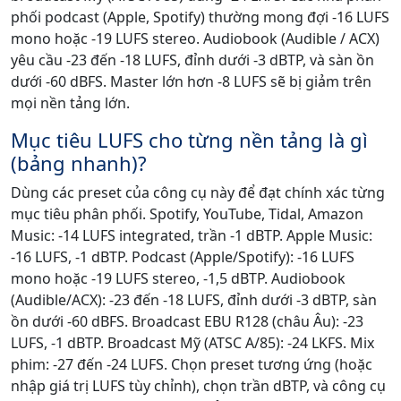
phối podcast (Apple, Spotify) thường mong đợi -16 LUFS
mono hoặc -19 LUFS stereo. Audiobook (Audible / ACX)
yêu cầu -23 đến -18 LUFS, đỉnh dưới -3 dBTP, và sàn ồn
dưới -60 dBFS. Master lớn hơn -8 LUFS sẽ bị giảm trên
mọi nền tảng lớn.
Mục tiêu LUFS cho từng nền tảng là gì
(bảng nhanh)?
Dùng các preset của công cụ này để đạt chính xác từng
mục tiêu phân phối. Spotify, YouTube, Tidal, Amazon
Music: -14 LUFS integrated, trần -1 dBTP. Apple Music:
-16 LUFS, -1 dBTP. Podcast (Apple/Spotify): -16 LUFS
mono hoặc -19 LUFS stereo, -1,5 dBTP. Audiobook
(Audible/ACX): -23 đến -18 LUFS, đỉnh dưới -3 dBTP, sàn
ồn dưới -60 dBFS. Broadcast EBU R128 (châu Âu): -23
LUFS, -1 dBTP. Broadcast Mỹ (ATSC A/85): -24 LKFS. Mix
phim: -27 đến -24 LUFS. Chọn preset tương ứng (hoặc
nhập giá trị LUFS tùy chỉnh), chọn trần dBTP, và công cụ