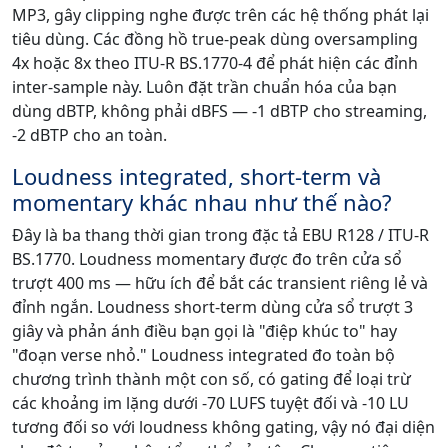
MP3, gây clipping nghe được trên các hệ thống phát lại
tiêu dùng. Các đồng hồ true-peak dùng oversampling
4x hoặc 8x theo ITU-R BS.1770-4 để phát hiện các đỉnh
inter-sample này. Luôn đặt trần chuẩn hóa của bạn
dùng dBTP, không phải dBFS — -1 dBTP cho streaming,
-2 dBTP cho an toàn.
Loudness integrated, short-term và
momentary khác nhau như thế nào?
Đây là ba thang thời gian trong đặc tả EBU R128 / ITU-R
BS.1770. Loudness momentary được đo trên cửa sổ
trượt 400 ms — hữu ích để bắt các transient riêng lẻ và
đỉnh ngắn. Loudness short-term dùng cửa sổ trượt 3
giây và phản ánh điều bạn gọi là "điệp khúc to" hay
"đoạn verse nhỏ." Loudness integrated đo toàn bộ
chương trình thành một con số, có gating để loại trừ
các khoảng im lặng dưới -70 LUFS tuyệt đối và -10 LU
tương đối so với loudness không gating, vậy nó đại diện