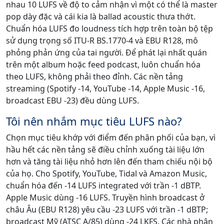
nhau 10 LUFS về độ to cảm nhận vì một có thể là master
pop dày đặc và cái kia là ballad acoustic thưa thớt.
Chuẩn hóa LUFS đo loudness tích hợp trên toàn bộ tệp
sử dụng trọng số ITU-R BS.1770-4 và EBU R128, mô
phỏng phản ứng của tai người. Để phát lại nhất quán
trên một album hoặc feed podcast, luôn chuẩn hóa
theo LUFS, không phải theo đỉnh. Các nền tảng
streaming (Spotify -14, YouTube -14, Apple Music -16,
broadcast EBU -23) đều dùng LUFS.
Tôi nên nhắm mục tiêu LUFS nào?
Chọn mục tiêu khớp với điểm đến phân phối của bạn, vì
hầu hết các nền tảng sẽ điều chỉnh xuống tài liệu lớn
hơn và tăng tài liệu nhỏ hơn lên đến tham chiếu nội bộ
của họ. Cho Spotify, YouTube, Tidal và Amazon Music,
chuẩn hóa đến -14 LUFS integrated với trần -1 dBTP.
Apple Music dùng -16 LUFS. Truyền hình broadcast ở
châu Âu (EBU R128) yêu cầu -23 LUFS với trần -1 dBTP;
broadcast Mỹ (ATSC A/85) dùng -24 LKFS. Các nhà phân