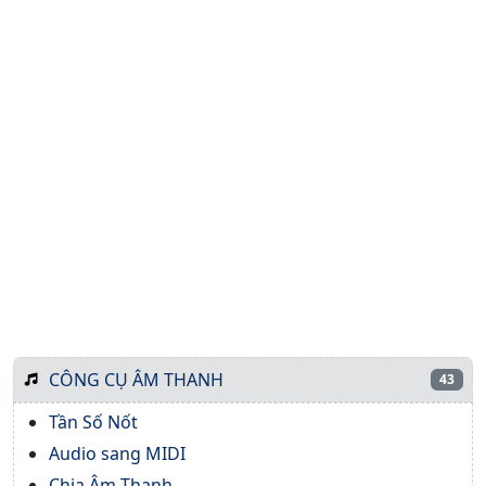
CÔNG CỤ ÂM THANH
43
Tần Số Nốt
Audio sang MIDI
Chia Âm Thanh