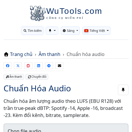
WuTools.com
CÔNG CỤ MIỄN PHÍ
Tìm kiếm
Sáng
Tiếng Việt
Toggle theme
Trang chủ
Âm thanh
Chuẩn hóa audio
Âm thanh
Chuyển đổi
Chuẩn Hóa Audio
Chuẩn hóa âm lượng audio theo LUFS (EBU R128) với
trần true-peak dBTP: Spotify -14, Apple -16, broadcast
-23. Kèm đổi kênh, bitrate, samplerate.
Chọn file audio