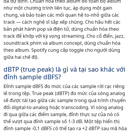
đã dự định. Chuẩn hóa theo album đo toàn bộ album
như một chương trình liên tục, áp dụng một gain
chung, và bảo toàn các mối quan hệ to-nhỏ giữa các
track — cách nghệ sĩ sắp xếp chúng. Cho hầu hết các
bản phát hành pop và điện tử, dùng chuẩn hóa theo
track để khớp với kỳ vọng streaming. Cho cổ điển, jazz,
soundtrack phim và album concept, dùng chuẩn hóa
theo album. Spotify cung cấp toggle cho người dùng
giữa hai chế độ.
dBTP (true peak) là gì và tại sao khác với
đỉnh sample dBFS?
Đỉnh sample dBFS đo mức của các sample rời rạc riêng
lẻ trong tệp. True peak (dBTP) đo mức của sóng analog
sẽ được tái tạo giữa các sample trong quá trình chuyển
đổi digital-to-analog hoặc transcoding. Vì sóng analog
đi qua giữa các điểm sample, đỉnh thực sự của nó có
thể vượt qua đỉnh sample số 1-3 dB. Một tệp hiển thị
đỉnh sample -0,1 dBFS có thể tạo ra +2 dBTP sau mã hóa