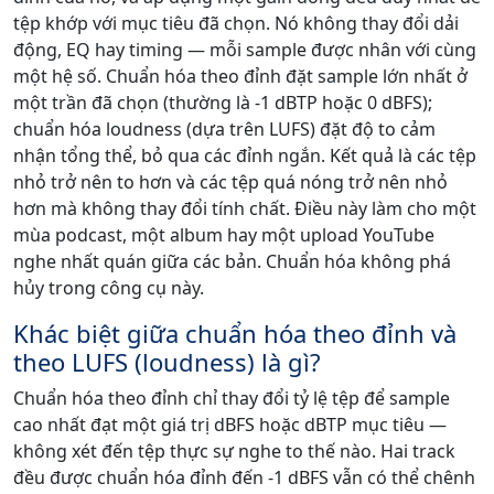
tệp khớp với mục tiêu đã chọn. Nó không thay đổi dải
động, EQ hay timing — mỗi sample được nhân với cùng
một hệ số. Chuẩn hóa theo đỉnh đặt sample lớn nhất ở
một trần đã chọn (thường là -1 dBTP hoặc 0 dBFS);
chuẩn hóa loudness (dựa trên LUFS) đặt độ to cảm
nhận tổng thể, bỏ qua các đỉnh ngắn. Kết quả là các tệp
nhỏ trở nên to hơn và các tệp quá nóng trở nên nhỏ
hơn mà không thay đổi tính chất. Điều này làm cho một
mùa podcast, một album hay một upload YouTube
nghe nhất quán giữa các bản. Chuẩn hóa không phá
hủy trong công cụ này.
Khác biệt giữa chuẩn hóa theo đỉnh và
theo LUFS (loudness) là gì?
Chuẩn hóa theo đỉnh chỉ thay đổi tỷ lệ tệp để sample
cao nhất đạt một giá trị dBFS hoặc dBTP mục tiêu —
không xét đến tệp thực sự nghe to thế nào. Hai track
đều được chuẩn hóa đỉnh đến -1 dBFS vẫn có thể chênh