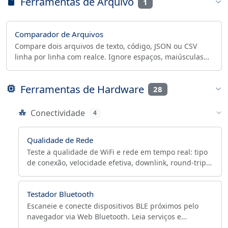
Ferramentas de Arquivo
1
Comparador de Arquivos
Compare dois arquivos de texto, código, JSON ou CSV
linha por linha com realce. Ignore espaços, maiúsculas
ou CRLF/LF. 100% no navegador, sem upload.
Ferramentas de Hardware
28
Conectividade
4
Qualidade de Rede
Teste a qualidade de WiFi e rede em tempo real: tipo
de conexão, velocidade efetiva, downlink, round-trip
time e jitter via Network Information API, com CSV.
Testador Bluetooth
Escaneie e conecte dispositivos BLE próximos pelo
navegador via Web Bluetooth. Leia serviços e
características GATT e monitore RSSI. Grátis.