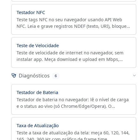
Testador NFC
Teste tags NFC no seu navegador usando API Web
NFC. Leia e grave registros NDEF (texto, URI), bloqueie
tags para modo somente leitura. Funciona no Chrome
Android apenas com HTTPS.
Teste de Velocidade
Teste de velocidade de internet no navegador, sem
instalar app. Meça download e upload em Mbps,
ping, jitter, perda de pacotes, seu IP e ISP.
Diagnósticos
6
Testador de Bateria
Testador de bateria no navegador: lê o nível de carga
e o status ao vivo (só Chrome/Edge/Opera). O
navegador não lê ciclos nem desgaste — use o
estimador de SoH.
Taxa de Atualização
Teste a taxa de atualização da tela: meça 60, 120, 144,
165, 240, 360 Hz com gráfico de frame time,