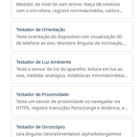
Medidor de nível de som online: meça dB relativos
com o microfone, registre mín/máx/média, calibre
com referência e exporte CSV com data e hora.
Testador de Orientação
Teste orientação do dispositivo com visualização 3D
de telefone ao vivo. Monitore ângulos de inclinação,
valores de rotação e posição do dispositivo em tempo
real.
Testador de Luz Ambiente
Teste o sensor de luz do aparelho: leitura em lux ao
vivo, medidor analógico, estatísticas mín/máx/média e
exportação CSV/JSON. Só Chrome/Android, não iOS
nem Firefox.
Testador de Proximidade
Teste um sensor de proximidade no navegador via
HTTPS, registre transições Perto/Longe e distância, e
exporte CSV/JSON. Nota: a maioria dos navegadores e
o iOS não têm API web de proximidade.
Testador de Giroscópio
Leia ângulos DeviceOrientation alpha/beta/gamma