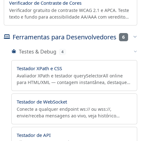
Verificador de Contraste de Cores
Verificador gratuito de contraste WCAG 2.1 e APCA. Teste
texto e fundo para acessibilidade AA/AAA com veredito
por tamanho para cumprir ADA e Section 508.
Ferramentas para Desenvolvedores
6
Testes & Debug
4
Testador XPath e CSS
Avaliador XPath e testador querySelectorAll online
para HTML/XML — contagem instantânea, destaque
real e exportar como código para Scrapy, Selenium e
Playwright.
Testador de WebSocket
Conecte a qualquer endpoint ws:// ou wss://,
envie/receba mensagens ao vivo, veja histórico
completo com timestamps. Para debug de chat, subs
GraphQL, MQTT-sobre-WS.
Testador de API