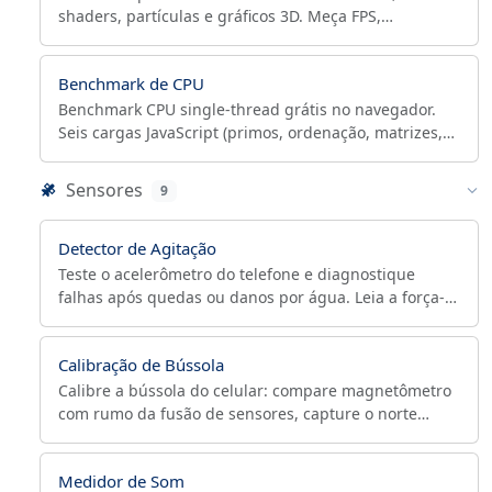
shaders, partículas e gráficos 3D. Meça FPS,
velocidade da GPU e exporte os resultados.
Benchmark de CPU
Benchmark CPU single-thread grátis no navegador.
Seis cargas JavaScript (primos, ordenação, matrizes,
hash, ponto flutuante) pontuam o processador;
exporta CSV/JSON.
Sensores
9
Detector de Agitação
Teste o acelerômetro do telefone e diagnostique
falhas após quedas ou danos por água. Leia a força-g
ao vivo, ajuste a sensibilidade e exporte um relatório
CSV.
Calibração de Bússola
Calibre a bússola do celular: compare magnetômetro
com rumo da fusão de sensores, capture o norte
verdadeiro e meça desvio após figura oito.
Medidor de Som