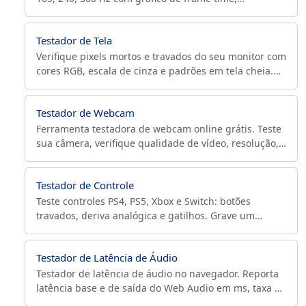
estatísticas de jitter e export CSV/JSON. Grátis.
Testador de Tela
Verifique pixels mortos e travados do seu monitor com
cores RGB, escala de cinza e padrões em tela cheia.
Diagnóstico rápido e preciso.
Testador de Webcam
Ferramenta testadora de webcam online grátis. Teste
sua câmera, verifique qualidade de vídeo, resolução,
taxa de quadros e tire snapshots. Perfeito para testar
webcams antes de chamadas de vídeo, streaming ou
Testador de Controle
gravação.
Teste controles PS4, PS5, Xbox e Switch: botões
travados, deriva analógica e gatilhos. Grave um
diagnóstico PASSOU/FALHOU e exporte em CSV/JSON.
Testador de Latência de Áudio
Testador de latência de áudio no navegador. Reporta
latência base e de saída do Web Audio em ms, taxa de
amostragem e buffer, com exportação CSV/JSON.