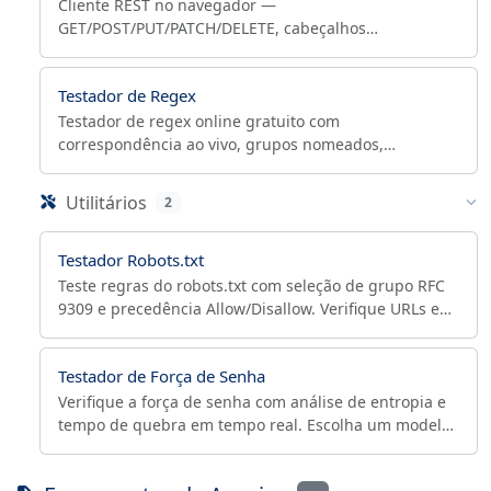
Cliente REST no navegador —
GET/POST/PUT/PATCH/DELETE, cabeçalhos
personalizados, body JSON/XML, timing de resposta.
Postman leve para debug de APIs.
Testador de Regex
Testador de regex online gratuito com
correspondência ao vivo, grupos nomeados,
lookahead/lookbehind e modo de substituição com
tokens $1 e $<nome>.
Utilitários
2
Testador Robots.txt
Teste regras do robots.txt com seleção de grupo RFC
9309 e precedência Allow/Disallow. Verifique URLs em
massa por bot e exporte CSV. Bloquear não é
desindexar.
Testador de Força de Senha
Verifique a força de senha com análise de entropia e
tempo de quebra em tempo real. Escolha um modelo
de ataque GPU, teste o NIST 800-63B e gere senhas
seguras.