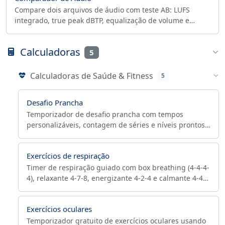
Compare dois arquivos de áudio com teste AB: LUFS
integrado, true peak dBTP, equalização de volume e
análise espectral. MP3 vs FLAC e QC de master.
Calculadoras
5
Calculadoras de Saúde & Fitness
5
Desafio Prancha
Temporizador de desafio prancha com tempos
personalizáveis, contagem de séries e níveis prontos
(iniciante/intermediário/avançado). Treine o core no
navegador.
Exercícios de respiração
Timer de respiração guiado com box breathing (4-4-4-
4), relaxante 4-7-8, energizante 4-2-4 e calmante 4-4-
6. Reduz estresse e ajuda a dormir — roda no
navegador.
Exercícios oculares
Temporizador gratuito de exercícios oculares usando