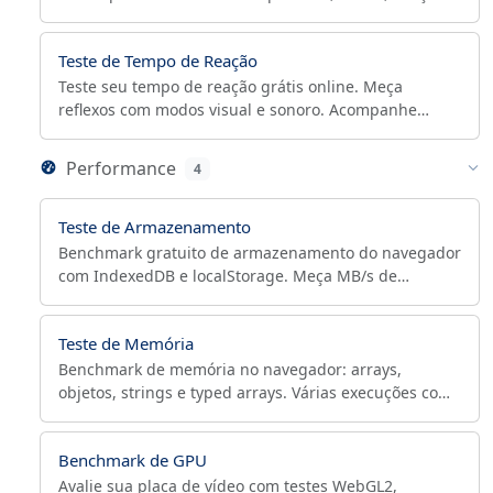
e código, 30-300s, privado, exporta CSV/JSON.
Teste de Tempo de Reação
Teste seu tempo de reação grátis online. Meça
reflexos com modos visual e sonoro. Acompanhe
estatísticas. Tempo médio humano é 250ms!
Performance
4
Teste de Armazenamento
Benchmark gratuito de armazenamento do navegador
com IndexedDB e localStorage. Meça MB/s de
leitura/gravação, latência por operação e rode várias
passagens.
Teste de Memória
Benchmark de memória no navegador: arrays,
objetos, strings e typed arrays. Várias execuções com
mediana, desvio padrão e índice geométrico de ops/s.
Benchmark de GPU
Avalie sua placa de vídeo com testes WebGL2,