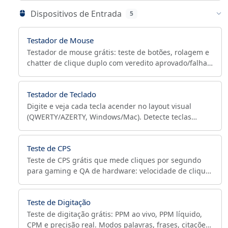
Dispositivos de Entrada
5
Testador de Mouse
Testador de mouse grátis: teste de botões, rolagem e
chatter de clique duplo com veredito aprovado/falha,
exportação CSV/JSON e amostragem de movimento.
Testador de Teclado
Digite e veja cada tecla acender no layout visual
(QWERTY/AZERTY, Windows/Mac). Detecte teclas
travadas, switches quebrados, ghosting e teste NKRO.
Grátis.
Teste de CPS
Teste de CPS grátis que mede cliques por segundo
para gaming e QA de hardware: velocidade de clique,
chatter de duplo clique, jitter, desgaste e latência.
Teste de Digitação
Teste de digitação grátis: PPM ao vivo, PPM líquido,
CPM e precisão real. Modos palavras, frases, citações