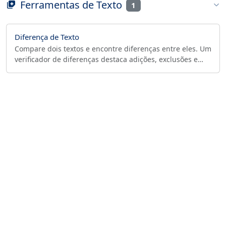
Ferramentas de Texto
1
Diferença de Texto
Compare dois textos e encontre diferenças entre eles. Um
verificador de diferenças destaca adições, exclusões e
alterações linha por linha, palavra por palavra ou
caractere por caractere. Perfeito para comparar código,
documentos ou qualquer conteúdo de texto.