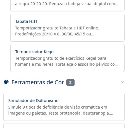
a regra 20-20-20. Reduza a fadiga visual digital com
pausas regulares.
Tabata HIIT
Temporizador gratuito Tabata e HIIT online.
Predefinições 20/10 × 8, 30/30, 45/15 ou
personalizado, com avisos de áudio e contagem de
rodadas. Roda no navegador.
Temporizador Kegel
Temporizador gratuito de exercícios Kegel para
homens e mulheres. Fortaleça o assoalho pélvico com
ciclos guiados de contração e relaxamento, tempos e
repetições ajustáveis.
Ferramentas de Cor
2
Simulador de Daltonismo
Simule 9 tipos de deficiência de visão cromática em
imagens ou paletas. Teste protanopia, deuteranopia,
tritanopia, acromatopsia. Compare lado a lado.