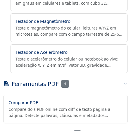
em graus em celulares e tablets, com cubo 3D,
bússola e exportação de dados em CSV/JSON.
Testador de Magnetômetro
Teste o magnetômetro do celular: leituras X/Y/Z em
microteslas, compare com o campo terrestre de 25-65
µT, detecte interferência e exporte para CSV/JSON.
Testador de Acelerômetro
Teste o acelerômetro do celular ou notebook ao vivo:
aceleração X, Y, Z em m/s², vetor 3D, gravidade,
magnitude e picos. Sem instalação.
Ferramentas PDF
1
Comparar PDF
Compare dois PDF online com diff de texto página a
página. Detecte palavras, cláusulas e metadados
alterados entre versões, grátis e no navegador.