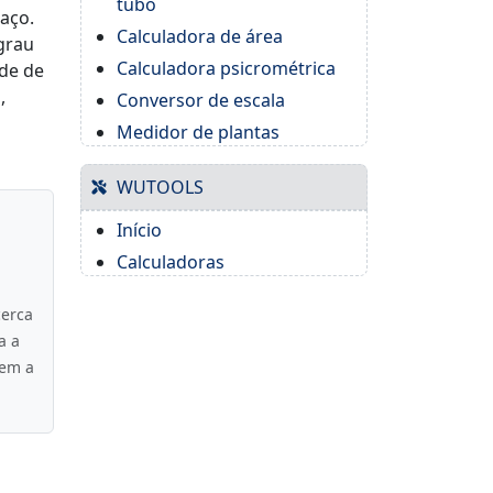
tubo
aço.
Calculadora de área
grau
Calculadora psicrométrica
ade de
,
Conversor de escala
Medidor de plantas
WUTOOLS
Início
Calculadoras
cerca
a a
zem a