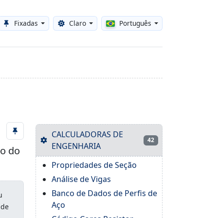
Fixadas
Claro
Português
Toggle theme
CALCULADORAS DE
42
ENGENHARIA
ho do
Propriedades de Seção
Análise de Vigas
Banco de Dados de Perfis de
u
Aço
 de