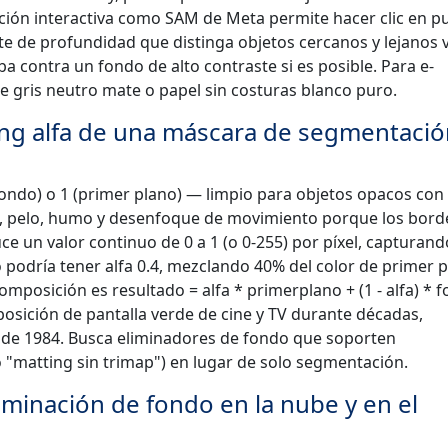
ión interactiva como SAM de Meta permite hacer clic en p
te de profundidad que distinga objetos cercanos y lejanos v
a contra un fondo de alto contraste si es posible. Para e-
gris neutro mate o papel sin costuras blanco puro.
ting alfa de una máscara de segmentaci
fondo) o 1 (primer plano) — limpio para objetos opacos con
o, pelo, humo y desenfoque de movimiento porque los bord
uce un valor continuo de 0 a 1 (o 0-255) por píxel, capturand
 podría tener alfa 0.4, mezclando 40% del color de primer 
mposición es resultado = alfa * primerplano + (1 - alfa) * 
sición de pantalla verde de cine y TV durante décadas,
o de 1984. Busca eliminadores de fondo que soporten
o "matting sin trimap") en lugar de solo segmentación.
liminación de fondo en la nube y en el