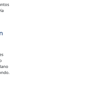
untos
ía
ón
es
o
plano
fondo.