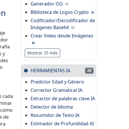
Generador OG
en
Biblioteca de Logos Crypto
Codificador/Decodificador de
Imágenes Base64
aje
Crear Video desde Imágenes
ador
rafía
Mostrar 25 más
s y
rdes
in
HERRAMIENTAS IA
28
Predictor Edad y Género
Corrector Gramatical IA
n cada
Extractor de palabras clave IA
iminar
Detector de Idioma
s como
Resumidor de Texto IA
s de
Estimador de Profundidad AI
ura