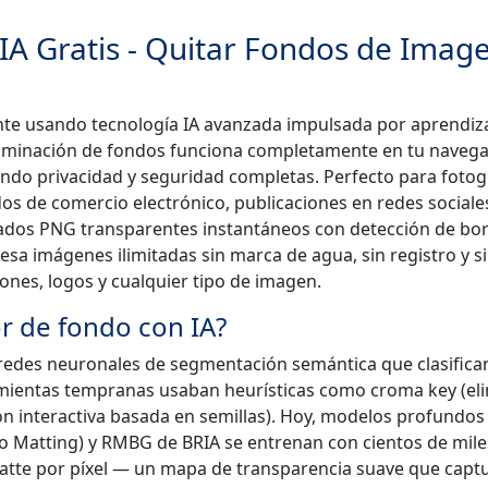
IA Gratis - Quitar Fondos de Imag
te usando tecnología IA avanzada impulsada por aprendiz
eliminación de fondos funciona completamente en tu naveg
zando privacidad y seguridad completas. Perfecto para fotog
ados de comercio electrónico, publicaciones en redes sociale
tados PNG transparentes instantáneos con detección de bo
cesa imágenes ilimitadas sin marca de agua, sin registro y s
iones, logos y cualquier tipo de imagen.
r de fondo con IA?
edes neuronales de segmentación semántica que clasifica
amientas tempranas usaban heurísticas como croma key (el
n interactiva basada en semillas). Hoy, modelos profundo
 Matting) y RMBG de BRIA se entrenan con cientos de mile
atte por píxel — un mapa de transparencia suave que capt