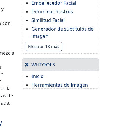
Embellecedor Facial
 y
Difuminar Rostros
Similitud Facial
o con
Generador de subtítulos de
imagen
Mostrar 18 más
 mezcla
WUTOOLS
s
un
Inicio
r
Herramientas de Imagen
ar la
tas de
rada.
y