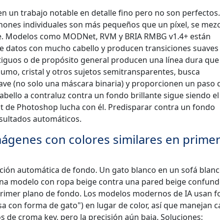
un trabajo notable en detalle fino pero no son perfectos.
hones individuales son más pequeños que un píxel, se mez
ble. Modelos como MODNet, RVM y BRIA RMBG v1.4+ están
e datos con mucho cabello y producen transiciones suaves
tiguos o de propósito general producen una línea dura que
humo, cristal y otros sujetos semitransparentes, busca
ve (no solo una máscara binaria) y proporcionen un paso 
abello a contraluz contra un fondo brillante sigue siendo el
ect de Photoshop lucha con él. Predisparar contra un fondo
sultados automáticos.
ágenes con colores similares en prime
nación automática de fondo. Un gato blanco en un sofá blanc
na modelo con ropa beige contra una pared beige confund
 primer plano de fondo. Los modelos modernos de IA usan f
osa con forma de gato") en lugar de color, así que manejan 
de croma key, pero la precisión aún baja. Soluciones: