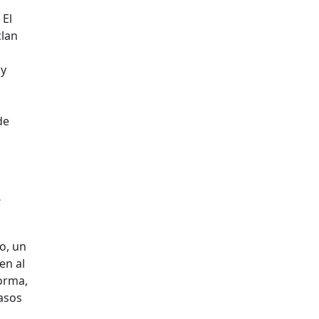
 El
clan
 y
de
r
o, un
en al
orma,
casos