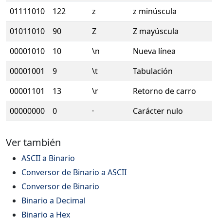
01111010
122
z
z minúscula
01011010
90
Z
Z mayúscula
00001010
10
\n
Nueva línea
00001001
9
\t
Tabulación
00001101
13
\r
Retorno de carro
00000000
0
·
Carácter nulo
Ver también
ASCII a Binario
Conversor de Binario a ASCII
Conversor de Binario
Binario a Decimal
Binario a Hex