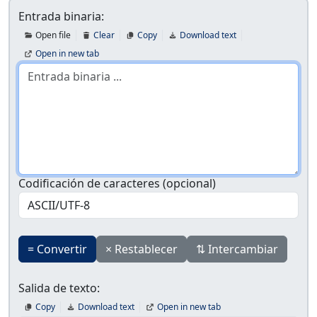
Entrada binaria:
Open file
Clear
Copy
Download text
Open in new tab
Codificación de caracteres (opcional)
=
Convertir
×
Restablecer
⇅
Intercambiar
Salida de texto:
Copy
Download text
Open in new tab