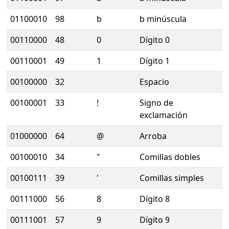
01100010
98
b
b minúscula
00110000
48
0
Dígito 0
00110001
49
1
Dígito 1
00100000
32
Espacio
00100001
33
!
Signo de
exclamación
01000000
64
@
Arroba
00100010
34
"
Comillas dobles
00100111
39
'
Comillas simples
00111000
56
8
Dígito 8
00111001
57
9
Dígito 9