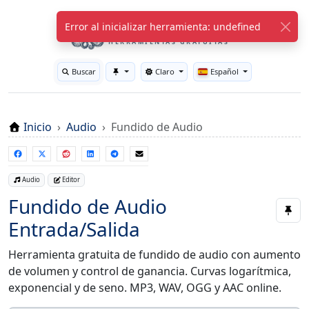
WuTools.com
Error al inicializar herramienta: undefined
HERRAMIENTAS GRATUITAS
Buscar
Claro
Español
Toggle theme
Inicio
Audio
Fundido de Audio
Audio
Editor
Fundido de Audio
Entrada/Salida
Herramienta gratuita de fundido de audio con aumento
de volumen y control de ganancia. Curvas logarítmica,
exponencial y de seno. MP3, WAV, OGG y AAC online.