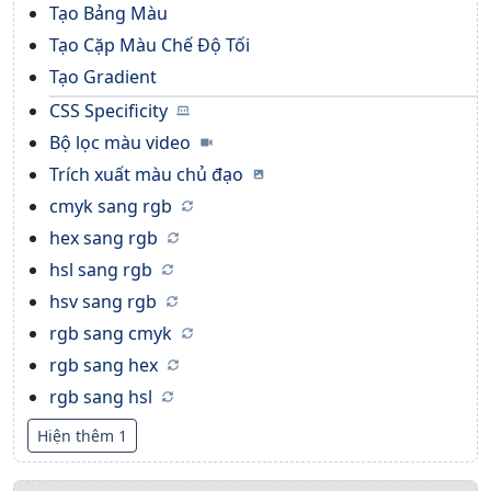
Tạo Bảng Màu
Tạo Cặp Màu Chế Độ Tối
Tạo Gradient
CSS Specificity
Bộ lọc màu video
Trích xuất màu chủ đạo
cmyk sang rgb
hex sang rgb
hsl sang rgb
hsv sang rgb
rgb sang cmyk
rgb sang hex
rgb sang hsl
Hiện thêm 1