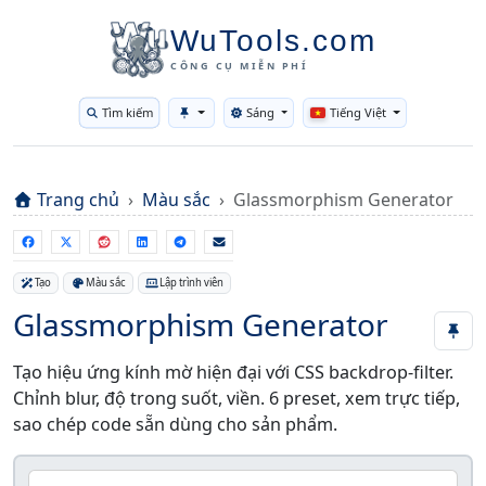
WuTools.com
CÔNG CỤ MIỄN PHÍ
Tìm kiếm
Sáng
Tiếng Việt
Toggle theme
Trang chủ
Màu sắc
Glassmorphism Generator
Tạo
Màu sắc
Lập trình viên
Glassmorphism Generator
Tạo hiệu ứng kính mờ hiện đại với CSS backdrop-filter.
Chỉnh blur, độ trong suốt, viền. 6 preset, xem trực tiếp,
sao chép code sẵn dùng cho sản phẩm.