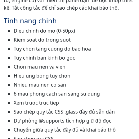
tư, engine cũ) vẫn hiển thị panel đậm dễ đọc khớp thiết
kế. Tắt công tắc để chỉ sao chép các khai báo thô.
Tinh nang chinh
Dieu chinh do mo (0-50px)
Kiem soat do trong suot
Tuy chon tang cuong do bao hoa
Tuy chinh ban kinh bo goc
Chon mau nen va vien
Hieu ung bong tuy chon
Nhieu mau nen co san
6 mau phong cach san sang su dung
Xem truoc truc tiep
Sao chép quy tắc CSS .glass đầy đủ sẵn dán
Dự phòng @supports tích hợp giữ độ đọc
Chuyển giữa quy tắc đầy đủ và khai báo thô
Sao chep ma CSS