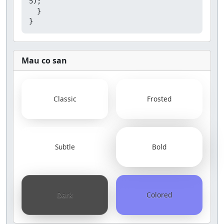
5);

  }

}
Mau co san
Classic
Frosted
Subtle
Bold
Dark
Colored