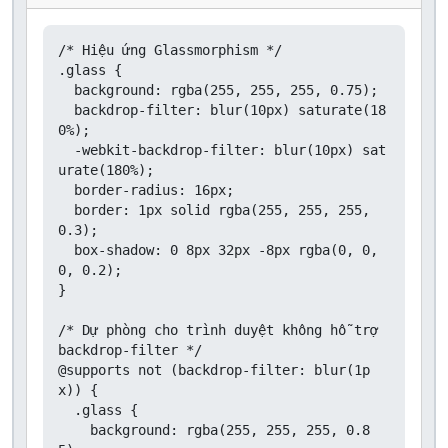
/* Hiệu ứng Glassmorphism */

.glass {

  background: rgba(255, 255, 255, 0.75);

  backdrop-filter: blur(10px) saturate(18
0%);

  -webkit-backdrop-filter: blur(10px) sat
urate(180%);

  border-radius: 16px;

  border: 1px solid rgba(255, 255, 255, 
0.3);

  box-shadow: 0 8px 32px -8px rgba(0, 0, 
0, 0.2);

}

/* Dự phòng cho trình duyệt không hỗ trợ 
backdrop-filter */

@supports not (backdrop-filter: blur(1p
x)) {

  .glass {

    background: rgba(255, 255, 255, 0.8