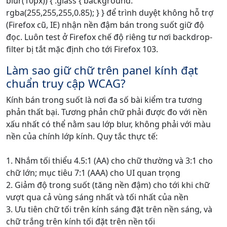
blur(10px)) { .glass { background:
rgba(255,255,255,0.85); } } để trình duyệt không hỗ trợ
(Firefox cũ, IE) nhận nền đậm bán trong suốt giữ độ
đọc. Luôn test ở Firefox chế độ riêng tư nơi backdrop-
filter bị tắt mặc định cho tới Firefox 103.
Làm sao giữ chữ trên panel kính đạt
chuẩn truy cập WCAG?
Kính bán trong suốt là nơi đa số bài kiểm tra tương
phản thất bại. Tương phản chữ phải được đo với nền
xấu nhất có thể nằm sau lớp blur, không phải với màu
nền của chính lớp kính. Quy tắc thực tế:
1. Nhắm tối thiểu 4.5:1 (AA) cho chữ thường và 3:1 cho
chữ lớn; mục tiêu 7:1 (AAA) cho UI quan trọng
2. Giảm độ trong suốt (tăng nền đậm) cho tới khi chữ
vượt qua cả vùng sáng nhất và tối nhất của nền
3. Ưu tiên chữ tối trên kính sáng đặt trên nền sáng, và
chữ trắng trên kính tối đặt trên nền tối