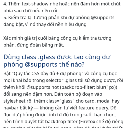
4. Thêm text-shadow nhẹ hoặc nền đậm hơn một chút
phía sau chữ nếu nền rối
5. Kiểm tra lại tương phản khi dự phòng @supports
đang bật, vì nó thay đổi nền hiệu dụng
Xác minh giá trị cuối bằng công cụ kiểm tra tương
phản, đừng đoán bằng mắt.
Dùng class .glass được tạo cùng dự
phòng @supports thế nào?
Bật "Quy tắc CSS đầy đủ + dự phòng" và công cụ bọc
mọi khai báo trong selector .glass tái sử dụng được, rồi
thêm khối @supports not (backdrop-filter: blur(1px))
đổi sang nền đậm hơn. Dán toàn bộ đoạn vào
stylesheet rồi thêm class="glass" cho card, modal hay
navbar bất kỳ — không cần tự viết feature query. Độ
đục dự phòng được tính từ độ trong suốt bạn chọn,
nên trình duyệt tắt backdrop-filter (Firefox chế độ riêng