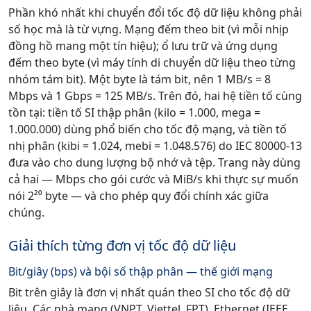
Phần khó nhất khi chuyển đổi tốc độ dữ liệu không phải
số học mà là từ vựng. Mạng đếm theo bit (vì mỗi nhịp
đồng hồ mang một tín hiệu); ổ lưu trữ và ứng dụng
đếm theo byte (vì máy tính di chuyển dữ liệu theo từng
nhóm tám bit). Một byte là tám bit, nên 1 MB/s = 8
Mbps và 1 Gbps = 125 MB/s. Trên đó, hai hệ tiền tố cùng
tồn tại: tiền tố SI thập phân (kilo = 1.000, mega =
1.000.000) dùng phổ biến cho tốc độ mạng, và tiền tố
nhị phân (kibi = 1.024, mebi = 1.048.576) do IEC 80000-13
đưa vào cho dung lượng bộ nhớ và tệp. Trang này dùng
cả hai — Mbps cho gói cước và MiB/s khi thực sự muốn
nói 2²⁰ byte — và cho phép quy đổi chính xác giữa
chúng.
Giải thích từng đơn vị tốc độ dữ liệu
Bit/giây (bps) và bội số thập phân — thế giới mạng
Bit trên giây là đơn vị nhất quán theo SI cho tốc độ dữ
liệu. Các nhà mạng (VNPT, Viettel, FPT), Ethernet (IEEE