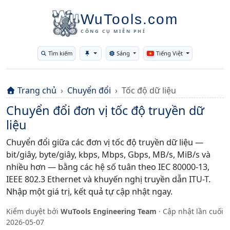
WuTools.com
CÔNG CỤ MIỄN PHÍ
Tìm kiếm
Sáng
Tiếng Việt
Toggle theme
Trang chủ
Chuyển đổi
Tốc độ dữ liệu
Chuyển đổi đơn vị tốc độ truyền dữ
liệu
Chuyển đổi giữa các đơn vị tốc độ truyền dữ liệu —
bit/giây, byte/giây, kbps, Mbps, Gbps, MB/s, MiB/s và
nhiều hơn — bằng các hệ số tuân theo IEC 80000-13,
IEEE 802.3 Ethernet và khuyến nghị truyền dẫn ITU-T.
Nhập một giá trị, kết quả tự cập nhật ngay.
Kiểm duyệt bởi
WuTools Engineering Team
· Cập nhật lần cuối
2026-05-07