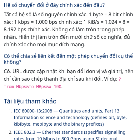
Hệ số chuyển đổi ở đây chính xác đến đâu?
Tất cả hệ số là số nguyên chính xác. 1 byte = 8 bit chính
xác; 1 kbps = 1.000 bps chính xác; 1 KiB/s = 1.024 × 8 =
8.192 bps chính xác. Không có làm tròn trong phép
nhân. Hiển thị làm tròn đến mười chữ số có nghĩa, đủ
chính xác cho mọi mục đích mạng.
Có thể chia sẻ liên kết đến một phép chuyển đổi cụ thể
không?
Có. URL được cập nhật khi bạn đổi đơn vị và giá trị, nên
chỉ cần sao chép thanh địa chỉ sau khi đổi. Ví dụ:
?
.
from=Mbps&to=MBps&x=100
Tài liệu tham khảo
IEC 80000-13:2008 — Quantities and units, Part 13:
Information science and technology (defines bit, byte,
kibibyte, mebibyte and the binary prefixes)
IEEE 802.3 — Ethernet standards (specifies signalling
rates from 10 Mbps to 800 Gbps using SI decimal