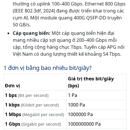
thường có uplink 100–400 Gbps. Ethernet 800 Gbps
(IEEE 802.3df, 2024) đang được triển khai trong các
cụm AI. Một module quang 400G QSFP-DD truyền
50 GB/s.
Cáp quang biển:
Một cáp quang biển hiện đại
mang nhiều cặp sợi quang ở 200–400 Gbps mỗi
cặp, tổng cộng hàng chục Tbps. Tuyến cáp APG nối
Việt Nam có dung lượng thiết kế khoảng 54 Tbps.
1 đơn vị bằng bao nhiêu bit/giây?
Giá trị theo bit/giây
Đơn vị
(bps)
1 bps
1 Pa
(Bit per second)
1 kbps
1000 Pa
(Kilobit per second)
1 Mbps
1000000 Pa
(Megabit per second)
1 Gbps
1000000000 Pa
(Gigabit per second)