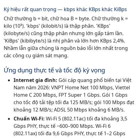
Ký hiệu rất quan trọng — kbps khác KBps khác KiBps
Chữ thường b = bit, chữ hoa B = byte. Chữ thường k =
kilo (10³). 'kbps' (kilobit/s) là thập phân. 'KBps'
(kilobyte/s) cũng thập phân nhưng lớn gấp tám lần.
'KiBps' (kibibyte/s) là nhị phân và lớn hơn KBps 2,4%.
Nhầm lẫn giữa chúng là nguồn báo lỗi lớn nhất trong
các công cụ giám sát mạng.
Ứng dụng thực tế và tốc độ kỳ vọng
Internet gia đình:
Gói cáp quang phổ biến tại Việt
Nam năm 2026: VNPT Home Net 100 Mbps, Viettel
Home C 200 Mbps, FPT Super 1 Gbps. Gói 1 Gbps
cho tốc độ tải tệp tối đa 125 MB/s; gói 100 Mbps đạt
khoảng 12 MB/s; ADSL 50 Mbps khoảng 6 MB/s.
Chuẩn Wi-Fi:
Wi-Fi 5 (802.11ac) tối đa khoảng 3,5
Gbps PHY, thực tế ~600–900 Mbps. Wi-Fi 6
(802.11ax) tối đa 9,6 Gbps PHY, thực tế 1–2 Gbps