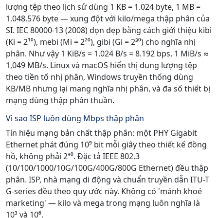
lượng tệp theo lịch sử dùng 1 KB = 1.024 byte, 1 MB =
1.048.576 byte — xung đột với kilo/mega thập phân của
SI. IEC 80000-13 (2008) dọn dẹp bằng cách giới thiệu kibi
(Ki = 2¹⁰), mebi (Mi = 2²⁰), gibi (Gi = 2³⁰) cho nghĩa nhị
phân. Như vậy 1 KiB/s = 1.024 B/s = 8.192 bps, 1 MiB/s ≈
1,049 MB/s. Linux và macOS hiển thị dung lượng tệp
theo tiền tố nhị phân, Windows truyền thống dùng
KB/MB nhưng lại mang nghĩa nhị phân, và đa số thiết bị
mạng dùng thập phân thuần.
Vì sao ISP luôn dùng Mbps thập phân
Tín hiệu mạng bản chất thập phân: một PHY Gigabit
Ethernet phát đúng 10⁹ bit mỗi giây theo thiết kế đồng
hồ, không phải 2³⁰. Đặc tả IEEE 802.3
(10/100/1000/10G/100G/400G/800G Ethernet) đều thập
phân. ISP, nhà mạng di động và chuẩn truyền dẫn ITU-T
G-series đều theo quy ước này. Không có 'mánh khoé
marketing' — kilo và mega trong mạng luôn nghĩa là
10³ và 10⁶.