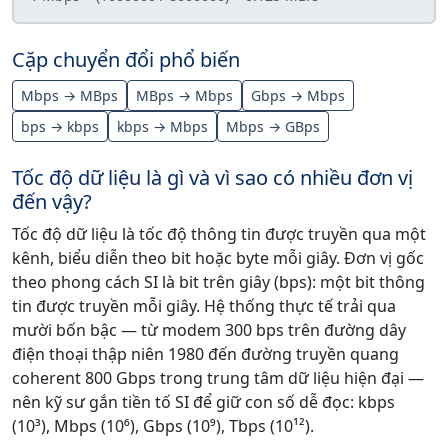
Cặp chuyển đổi phổ biến
Mbps → MBps
MBps → Mbps
Gbps → Mbps
bps → kbps
kbps → Mbps
Mbps → GBps
Tốc độ dữ liệu là gì và vì sao có nhiều đơn vị
đến vậy?
Tốc độ dữ liệu là tốc độ thông tin được truyền qua một
kênh, biểu diễn theo bit hoặc byte mỗi giây. Đơn vị gốc
theo phong cách SI là bit trên giây (bps): một bit thông
tin được truyền mỗi giây. Hệ thống thực tế trải qua
mười bốn bậc — từ modem 300 bps trên đường dây
điện thoại thập niên 1980 đến đường truyền quang
coherent 800 Gbps trong trung tâm dữ liệu hiện đại —
nên kỹ sư gắn tiền tố SI để giữ con số dễ đọc: kbps
(10³), Mbps (10⁶), Gbps (10⁹), Tbps (10¹²).