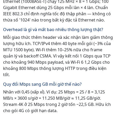
Ethernet (1000BASE-T) chạy 125 MHz × 8 = 1 Gbps; 100
Gigabit Ethernet dùng 25 Gbps mỗi làn × 4 làn. Chuẩn
IEEE 802.3 chỉ định nghĩa tốc độ thập phân — không có
thừa số '1024' nào trong bất kỳ đặc tả Ethernet nào.
Overhead là gì và mất bao nhiêu thông lượng thật?
Mỗi giao thức thêm header và xác nhận làm giảm thông
lượng hữu ích. TCP/IPv4 thêm 40 byte mỗi gói (~3% của
MTU 1500 byte). Wi-Fi thêm 10–25% nữa cho frame
quản lý và backoff CSMA. Vì vậy kết nối 1 Gbps qua TCP
cho khoảng 940 Mbps payload, và Wi-Fi 6 1,2 Gbps cho
khoảng 800 Mbps thông lượng HTTP trong điều kiện
tốt.
Quy đổi Mbps sang GB mỗi giờ thế nào?
Nhân với 0,45 (xấp xỉ). Ví dụ: 25 Mbps = 25 / 8 = 3,125
MB/s × 3600 s/giờ = 11.250 MB/giờ ≈ 11,25 GB/giờ.
Stream 4K ở 25 Mbps trong 2 giờ tốn ~22,5 GB. Hữu ích
cho gói 4G có giới hạn data.