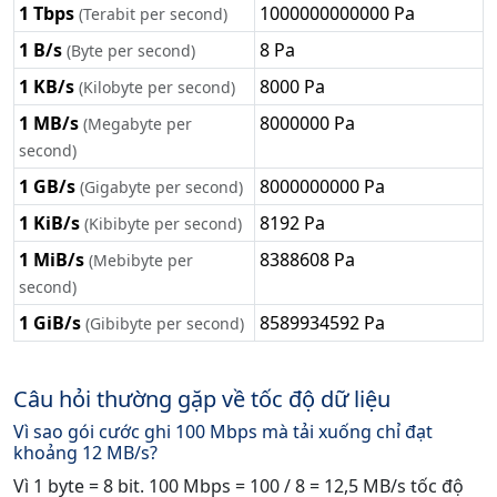
1 Tbps
1000000000000 Pa
(Terabit per second)
1 B/s
8 Pa
(Byte per second)
1 KB/s
8000 Pa
(Kilobyte per second)
1 MB/s
8000000 Pa
(Megabyte per
second)
1 GB/s
8000000000 Pa
(Gigabyte per second)
1 KiB/s
8192 Pa
(Kibibyte per second)
1 MiB/s
8388608 Pa
(Mebibyte per
second)
1 GiB/s
8589934592 Pa
(Gibibyte per second)
Câu hỏi thường gặp về tốc độ dữ liệu
Vì sao gói cước ghi 100 Mbps mà tải xuống chỉ đạt
khoảng 12 MB/s?
Vì 1 byte = 8 bit. 100 Mbps = 100 / 8 = 12,5 MB/s tốc độ