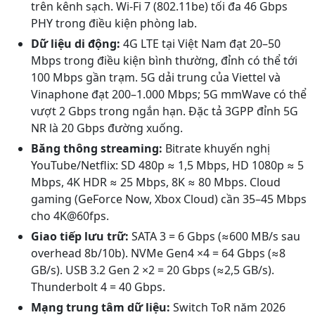
trên kênh sạch. Wi-Fi 7 (802.11be) tối đa 46 Gbps
PHY trong điều kiện phòng lab.
Dữ liệu di động:
4G LTE tại Việt Nam đạt 20–50
Mbps trong điều kiện bình thường, đỉnh có thể tới
100 Mbps gần trạm. 5G dải trung của Viettel và
Vinaphone đạt 200–1.000 Mbps; 5G mmWave có thể
vượt 2 Gbps trong ngắn hạn. Đặc tả 3GPP đỉnh 5G
NR là 20 Gbps đường xuống.
Băng thông streaming:
Bitrate khuyến nghị
YouTube/Netflix: SD 480p ≈ 1,5 Mbps, HD 1080p ≈ 5
Mbps, 4K HDR ≈ 25 Mbps, 8K ≈ 80 Mbps. Cloud
gaming (GeForce Now, Xbox Cloud) cần 35–45 Mbps
cho 4K@60fps.
Giao tiếp lưu trữ:
SATA 3 = 6 Gbps (≈600 MB/s sau
overhead 8b/10b). NVMe Gen4 ×4 = 64 Gbps (≈8
GB/s). USB 3.2 Gen 2 ×2 = 20 Gbps (≈2,5 GB/s).
Thunderbolt 4 = 40 Gbps.
Mạng trung tâm dữ liệu:
Switch ToR năm 2026