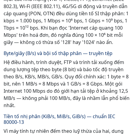
802.3), Wi-Fi (IEEE 802.11), 4G/5G di động và truyền dẫn
cáp quang (PON, OTN) đều dùng tiền tố SI thập phân: 1
kbps = 1.000 bps, 1 Mbps = 10⁶ bps, 1 Gbps = 10⁹ bps, 1
Tbps = 10¹² bps. Khi bạn đọc 'Internet cáp quang 100
Mbps' trên hoá đơn, đó nghĩa đúng 100 × 10⁶ bit mỗi
giây — không có thừa số '128' hay '1024' nào ẩn.
Byte/giây (B/s) và bội số thập phân — truyền tệp
Hệ điều hành, trình duyệt, FTP và trình tải xuống đếm
dung lượng tệp theo byte (8 bit) và báo tốc độ truyền
theo B/s, KB/s, MB/s, GB/s. Quy đổi chính xác: 1 byte = 8
bit, nên 1 MB/s = 8 Mbps và 1 GB/s = 8 Gbps. Một gói
Internet 100 Mbps do đó giới hạn tải tệp ở khoảng 12,5
MB/s — không phải 100 MB/s, đây là nhầm lẫn phổ biến
nhất.
Tiền tố nhị phân (KiB/s, MiB/s, GiB/s) — chuẩn IEC
80000-13
Vì máy tính tự nhiên đếm theo luỹ thừa của hai, dung