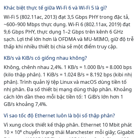
Khác biệt thực tế giữa Wi-Fi 6 và Wi-Fi 5 là gì?
Wi-Fi 5 (802.11ac, 2013) đạt 3,5 Gbps PHY trong đặc tả,
~600–900 Mbps thực dụng. Wi-Fi 6 (802.11ax, 2019) đạt
9,6 Gbps PHY, thực dụng 1–2 Gbps trên kênh 6 GHz
sạch. Lợi thế lớn hơn là OFDMA và MU-MIMO, giữ độ trễ
thấp khi nhiều thiết bị chia sẻ một điểm truy cập.
KB/s và KiB/s có giống nhau không?
Không, chênh nhau 2,4%. 1 KB/s = 1.000 B/s = 8.000 bps
(kilo thập phân). 1 KiB/s = 1.024 B/s = 8.192 bps (kibi nhị
phân). Trình quản lý tệp Linux và macOS dùng tiền tố
nhị phân. Đa số thiết bị mạng dùng thập phân. Khoảng
cách lớn dần theo mỗi bậc tiền tố: 1 GiB/s lớn hơn 1
GB/s khoảng 7,4%.
Vì sao tốc độ Ethernet luôn là bội số thập phân?
Vì xung clock thiết kế thập phân. Ethernet 10 Mbit phát
10 × 10⁶ chuyển trạng thái Manchester mỗi giây; Gigabit