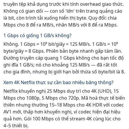
truyền tệp khả dụng trước khi tính overhead giao thức.
Không có gian dối — con số 'lớn' trên trang quảng cáo
là bit, còn trình tải xuống hiển thị byte. Quy đổi: chia
Mbps cho 8 để ra MB/s, nhân MB/s với 8 để ra Mbps.
1 Gbps có giống 1 GB/s không?
Không. 1 Gbps = 10⁹ bit/giây = 125 MB/s. 1 GB/s = 10⁹
byte/giây = 8 Gbps. Phiên bản byte nhanh gấp tám lần.
Đường truyền cáp quang 1 Gbps không cho bạn tốc độ
ghi đĩa 1 GB/s; nó cho khoảng 125 MB/s — đã rất tốt
cho gia đình, nhưng bị giới hạn bởi thừa số byte/bit là 8.
Xem 4K Netflix thực sự cần bao nhiêu băng thông?
Netflix khuyến nghị 25 Mbps duy trì cho 4K (UHD), 15
Mbps cho 1080p, 5 Mbps cho 720p. Mã hoá thực tế biến
thiên nhưng thường 15–18 Mbps cho 4K HDR với codec
AV1 mới, thấp hơn khuyến nghị, vì codec hiện đại hiệu
quả hơn. Gói 100 Mbps có thể stream 4K cùng lúc cho
4–5 thiết bị.