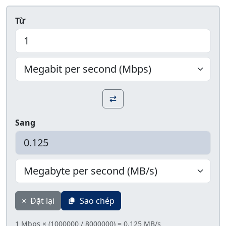
Từ
Sang
×
Đặt lại
Sao chép
1 Mbps × (1000000 / 8000000) = 0.125 MB/s