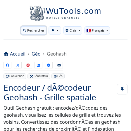
WuTools.com
OUTILS GRATUITS
Rechercher
Clair
Français
Toggle theme
Accueil
Géo
Geohash
Conversion
Générateur
Géo
Encodeur / dÃ©codeur
Geohash - Grille spatiale
Outil Geohash gratuit : encodez/dÃ©codez des
geohash, visualisez les cellules de grille et trouvez les
voisins. Convertissez des coordonnÃ©es en geohash
pour les recherches de proximitÃ© et l'indexation