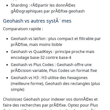
Sharding : rÃ©partir les donnÃ©es
gÃ©ographiques par prÃ©fixe geohash
Geohash vs autres systÃ¨mes
Comparaison rapide :
Geohash vs lat/lon : plus compact et filtrable par
prÃ©fixe, mais moins lisible
Geohash vs QuadKeys : principe proche mais
encodage base-32 contre base-4
Geohash vs Plus Codes : Geohash offre une
prÃ©cision variable, Plus Codes un format fixe
Geohash vs H3 : H3 utilise des hexagones
(meilleure forme), Geohash des rectangles (plus
simple)
Choisissez Geohash pour indexer vos donnÃ©es et
faire des recherches par prÃ©fixe. Optez pour Plus