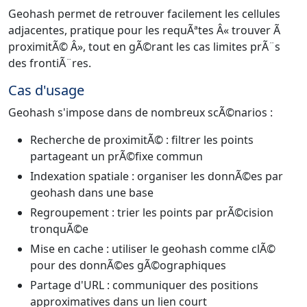
Geohash permet de retrouver facilement les cellules
adjacentes, pratique pour les requÃªtes Â« trouver Ã
proximitÃ© Â», tout en gÃ©rant les cas limites prÃ¨s
des frontiÃ¨res.
Cas d'usage
Geohash s'impose dans de nombreux scÃ©narios :
Recherche de proximitÃ© : filtrer les points
partageant un prÃ©fixe commun
Indexation spatiale : organiser les donnÃ©es par
geohash dans une base
Regroupement : trier les points par prÃ©cision
tronquÃ©e
Mise en cache : utiliser le geohash comme clÃ©
pour des donnÃ©es gÃ©ographiques
Partage d'URL : communiquer des positions
approximatives dans un lien court