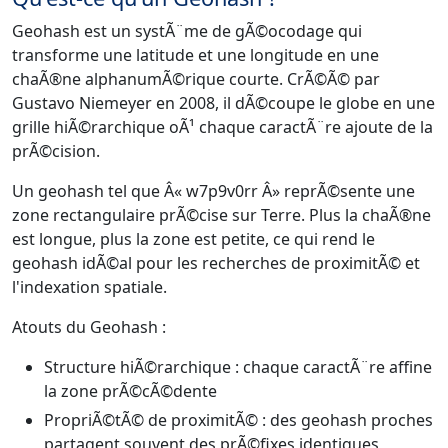
Geohash est un systÃ¨me de gÃ©ocodage qui
transforme une latitude et une longitude en une
chaÃ®ne alphanumÃ©rique courte. CrÃ©Ã© par
Gustavo Niemeyer en 2008, il dÃ©coupe le globe en une
grille hiÃ©rarchique oÃ¹ chaque caractÃ¨re ajoute de la
prÃ©cision.
Un geohash tel que Â« w7p9v0rr Â» reprÃ©sente une
zone rectangulaire prÃ©cise sur Terre. Plus la chaÃ®ne
est longue, plus la zone est petite, ce qui rend le
geohash idÃ©al pour les recherches de proximitÃ© et
l'indexation spatiale.
Atouts du Geohash :
Structure hiÃ©rarchique : chaque caractÃ¨re affine
la zone prÃ©cÃ©dente
PropriÃ©tÃ© de proximitÃ© : des geohash proches
partagent souvent des prÃ©fixes identiques