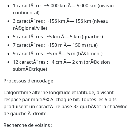
1 caractÃ¨re : ~5 000 km Ã— 5 000 km (niveau
continental)
3 caractÃ¨res : ~156 km Ã— 156 km (niveau
rÃ©gional/ville)
5 caractÃ¨res : ~5 km Ã— 5 km (quartier)
7 caractÃ¨res : ~150 m Ã— 150 m (rue)
9 caractÃ¨res : ~5 m Ã— 5 m (bÃ¢timent)
12 caractÃ¨res : ~4 cm Ã— 2 cm (prÃ©cision
submÃ©trique)
Processus d'encodage :
L'algorithme alterne longitude et latitude, divisant
l'espace par moitiÃ© Ã chaque bit. Toutes les 5 bits
produisent un caractÃ¨re base-32 qui bÃ¢tit la chaÃ®ne
de gauche Ã droite.
Recherche de voisins :