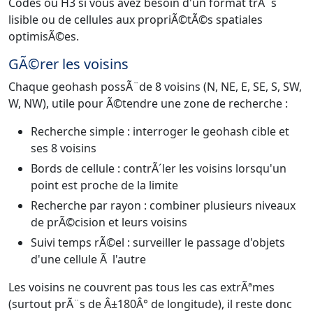
Codes ou H3 si vous avez besoin d'un format trÃ¨s
lisible ou de cellules aux propriÃ©tÃ©s spatiales
optimisÃ©es.
GÃ©rer les voisins
Chaque geohash possÃ¨de 8 voisins (N, NE, E, SE, S, SW,
W, NW), utile pour Ã©tendre une zone de recherche :
Recherche simple : interroger le geohash cible et
ses 8 voisins
Bords de cellule : contrÃ´ler les voisins lorsqu'un
point est proche de la limite
Recherche par rayon : combiner plusieurs niveaux
de prÃ©cision et leurs voisins
Suivi temps rÃ©el : surveiller le passage d'objets
d'une cellule Ã l'autre
Les voisins ne couvrent pas tous les cas extrÃªmes
(surtout prÃ¨s de Â±180Â° de longitude), il reste donc