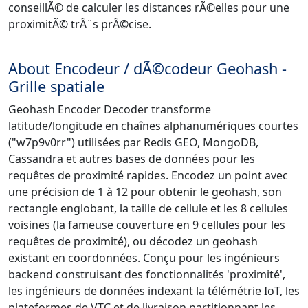
conseillÃ© de calculer les distances rÃ©elles pour une
proximitÃ© trÃ¨s prÃ©cise.
About Encodeur / dÃ©codeur Geohash -
Grille spatiale
Geohash Encoder Decoder transforme
latitude/longitude en chaînes alphanumériques courtes
("w7p9v0rr") utilisées par Redis GEO, MongoDB,
Cassandra et autres bases de données pour les
requêtes de proximité rapides. Encodez un point avec
une précision de 1 à 12 pour obtenir le geohash, son
rectangle englobant, la taille de cellule et les 8 cellules
voisines (la fameuse couverture en 9 cellules pour les
requêtes de proximité), ou décodez un geohash
existant en coordonnées. Conçu pour les ingénieurs
backend construisant des fonctionnalités 'proximité',
les ingénieurs de données indexant la télémétrie IoT, les
plateformes de VTC et de livraison partitionnant les