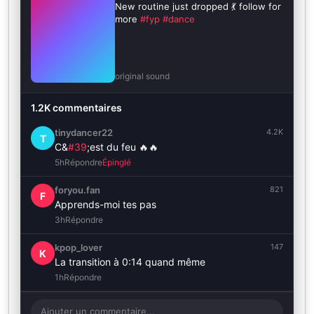
New routine just dropped 💃 follow for
more
#fyp
#dance
original sound
1.2K commentaires
tinydancer22
4.2K
T
C&
#39
;est du feu 🔥🔥
5h
Répondre
Épinglé
foryou.fan
821
F
Apprends-moi tes pas
3h
Répondre
kpop_lover
147
K
La transition à 0:14 quand même
1h
Répondre
Ajouter un commentaire...