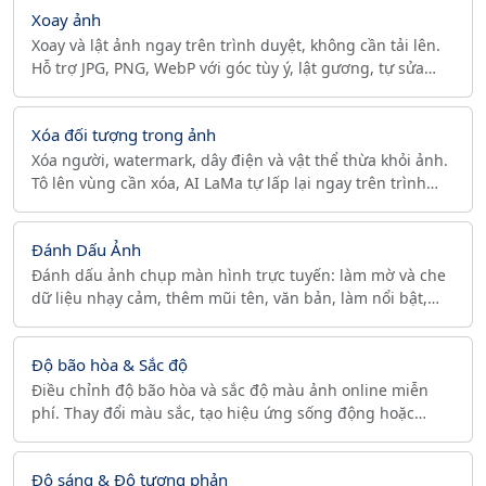
Xoay ảnh
Xoay và lật ảnh ngay trên trình duyệt, không cần tải lên.
Hỗ trợ JPG, PNG, WebP với góc tùy ý, lật gương, tự sửa
hướng EXIF và chọn chất lượng.
Xóa đối tượng trong ảnh
Xóa người, watermark, dây điện và vật thể thừa khỏi ảnh.
Tô lên vùng cần xóa, AI LaMa tự lấp lại ngay trên trình
duyệt. Miễn phí, không cần đăng ký.
Đánh Dấu Ảnh
Đánh dấu ảnh chụp màn hình trực tuyến: làm mờ và che
dữ liệu nhạy cảm, thêm mũi tên, văn bản, làm nổi bật,
khung chú thích, rồi xuất ra PNG hoặc JPG miễn phí.
Độ bão hòa & Sắc độ
Điều chỉnh độ bão hòa và sắc độ màu ảnh online miễn
phí. Thay đổi màu sắc, tạo hiệu ứng sống động hoặc
nhạt, dịch chuyển tông màu với xem trước thời gian thực.
Độ sáng & Độ tương phản