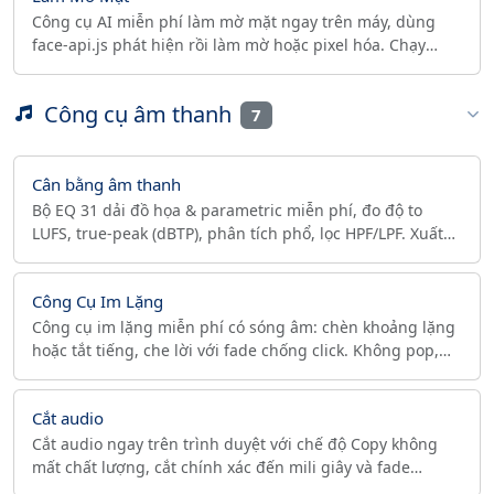
Công cụ AI miễn phí làm mờ mặt ngay trên máy, dùng
face-api.js phát hiện rồi làm mờ hoặc pixel hóa. Chạy
trong trình duyệt, không tải lên, sẵn sàng GDPR.
Công cụ âm thanh
7
Cân bằng âm thanh
Bộ EQ 31 dải đồ họa & parametric miễn phí, đo độ to
LUFS, true-peak (dBTP), phân tích phổ, lọc HPF/LPF. Xuất
MP3/FLAC ngay trên trình duyệt, không cần tải lên.
Công Cụ Im Lặng
Công cụ im lặng miễn phí có sóng âm: chèn khoảng lặng
hoặc tắt tiếng, che lời với fade chống click. Không pop,
không click. Podcast. MP3, WAV, OGG.
Cắt audio
Cắt audio ngay trên trình duyệt với chế độ Copy không
mất chất lượng, cắt chính xác đến mili giây và fade
in/out. 100% riêng tư, không upload. MP3, WAV, FLAC,