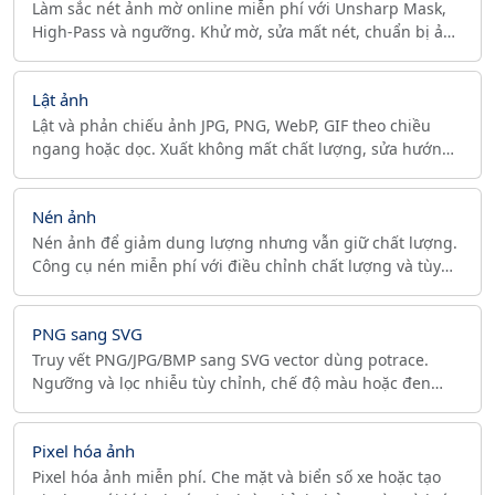
Làm sắc nét ảnh mờ online miễn phí với Unsharp Mask,
High-Pass và ngưỡng. Khử mờ, sửa mất nét, chuẩn bị ảnh
để in. Xem trước thời gian thực, không cần tải lên.
Lật ảnh
Lật và phản chiếu ảnh JPG, PNG, WebP, GIF theo chiều
ngang hoặc dọc. Xuất không mất chất lượng, sửa hướng
EXIF, chạy hoàn toàn trên trình duyệt.
Nén ảnh
Nén ảnh để giảm dung lượng nhưng vẫn giữ chất lượng.
Công cụ nén miễn phí với điều chỉnh chất lượng và tùy
chọn nâng cao. Tối ưu ảnh cho web và lưu trữ.
PNG sang SVG
Truy vết PNG/JPG/BMP sang SVG vector dùng potrace.
Ngưỡng và lọc nhiễu tùy chỉnh, chế độ màu hoặc đen
trắng. Chạy trên trình duyệt, logo của bạn vẫn là của bạn.
Pixel hóa ảnh
Pixel hóa ảnh miễn phí. Che mặt và biển số xe hoặc tạo