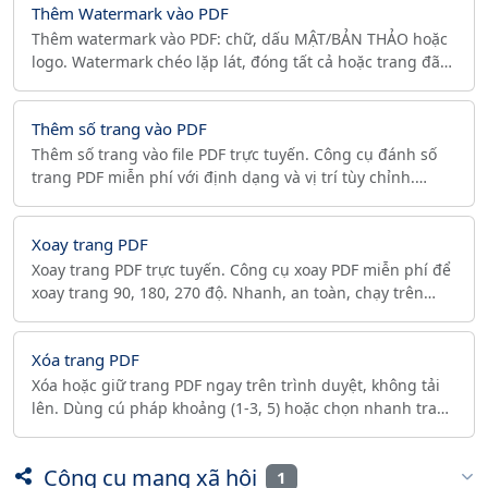
Thêm Watermark vào PDF
Thêm watermark vào PDF: chữ, dấu MẬT/BẢN THẢO hoặc
logo. Watermark chéo lặp lát, đóng tất cả hoặc trang đã
chọn. Không tải lên, riêng tư 100%.
Thêm số trang vào PDF
Thêm số trang vào file PDF trực tuyến. Công cụ đánh số
trang PDF miễn phí với định dạng và vị trí tùy chỉnh.
Nhanh, an toàn, chạy trên trình duyệt. Đánh số trang PDF
tự động.
Xoay trang PDF
Xoay trang PDF trực tuyến. Công cụ xoay PDF miễn phí để
xoay trang 90, 180, 270 độ. Nhanh, an toàn, chạy trên
trình duyệt. Xoay trang PDF dễ dàng.
Xóa trang PDF
Xóa hoặc giữ trang PDF ngay trên trình duyệt, không tải
lên. Dùng cú pháp khoảng (1-3, 5) hoặc chọn nhanh trang
chẵn/lẻ để trích hoặc loại bỏ trang.
Công cụ mạng xã hội
1