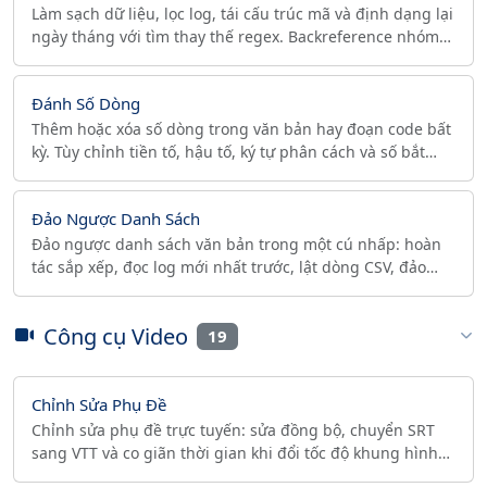
Làm sạch dữ liệu, lọc log, tái cấu trúc mã và định dạng lại
ngày tháng với tìm thay thế regex. Backreference nhóm
bắt ($1, $2) và thay thế hàng loạt nhiều quy tắc.
Đánh Số Dòng
Thêm hoặc xóa số dòng trong văn bản hay đoạn code bất
kỳ. Tùy chỉnh tiền tố, hậu tố, ký tự phân cách và số bắt
đầu. 100% chạy trên trình duyệt.
Đảo Ngược Danh Sách
Đảo ngược danh sách văn bản trong một cú nhấp: hoàn
tác sắp xếp, đọc log mới nhất trước, lật dòng CSV, đảo
mục phân cách bằng dấu phẩy hoặc đảo thứ tự từ.
Công cụ Video
19
Chỉnh Sửa Phụ Đề
Chỉnh sửa phụ đề trực tuyến: sửa đồng bộ, chuyển SRT
sang VTT và co giãn thời gian khi đổi tốc độ khung hình
(fps). Sửa, gộp, tách và dịch chuyển phụ đề.