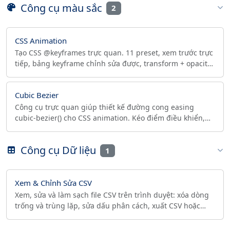
Công cụ màu sắc
2
CSS Animation
Tạo CSS @keyframes trực quan. 11 preset, xem trước trực
tiếp, bảng keyframe chỉnh sửa được, transform + opacity
+ màu, copy CSS sẵn cho production.
Cubic Bezier
Công cụ trực quan giúp thiết kế đường cong easing
cubic-bezier() cho CSS animation. Kéo điểm điều khiển,
xem chuyển động trực tiếp và sao chép mã CSS.
Công cụ Dữ liệu
1
Xem & Chỉnh Sửa CSV
Xem, sửa và làm sạch file CSV trên trình duyệt: xóa dòng
trống và trùng lặp, sửa dấu phân cách, xuất CSV hoặc
JSON. Không tải lên, riêng tư, hoạt động offline.