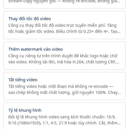
stream-copy nguyên gốc — không re-encode, không giảm
chất lượng. Chọn codec AAC/Opus và bitrate,
ffmpeg.wasm.
Thay đổi tốc độ video
Công cụ thay đổi tốc độ video trực tuyến miễn phí. Tăng
tốc hoặc giảm tốc video. Điều chỉnh từ 0.25× đến 4×. Tạo
hiệu ứng slow motion hoặc timelapse. Nhanh và dễ dàng.
Thêm watermark vào video
Công cụ riêng tư trên trình duyệt để khắc logo hoặc chữ
vào video. Không tải lên, mã hóa H.264, chất lượng CRF,
độ mờ và lát watermark chống cắt xén.
Tắt tiếng video
Tắt tiếng video hoặc một đoạn mà không re-encode —
sao chép không mất chất lượng, giữ nguyên 100%. Chạy
trong trình duyệt, không upload, riêng tư và tức thì.
Tỷ lệ khung hình
Đổi tỷ lệ khung hình video sang kích thước chuẩn: 16:9,
9:16 (1080x1920), 1:1, 4:5, 21:9 hoặc tùy chỉnh. Cắt, thêm
viền hoặc nền mờ, xuất MP4 cho web.