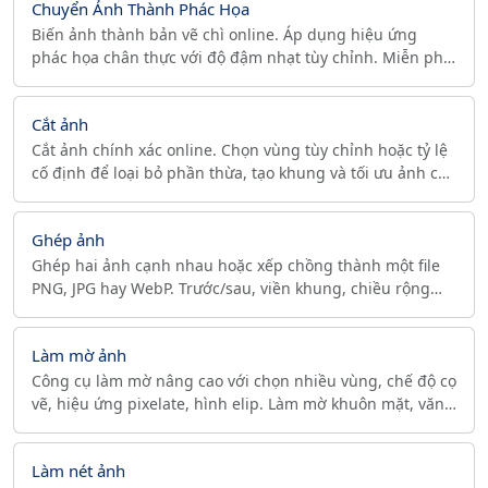
Chuyển Ảnh Thành Phác Họa
Biến ảnh thành bản vẽ chì online. Áp dụng hiệu ứng
phác họa chân thực với độ đậm nhạt tùy chỉnh. Miễn phí,
tức thì, không cần tải lên.
Cắt ảnh
Cắt ảnh chính xác online. Chọn vùng tùy chỉnh hoặc tỷ lệ
cố định để loại bỏ phần thừa, tạo khung và tối ưu ảnh cho
web hoặc mạng xã hội.
Ghép ảnh
Ghép hai ảnh cạnh nhau hoặc xếp chồng thành một file
PNG, JPG hay WebP. Trước/sau, viền khung, chiều rộng
đích. Không upload, không watermark, miễn phí.
Làm mờ ảnh
Công cụ làm mờ nâng cao với chọn nhiều vùng, chế độ cọ
vẽ, hiệu ứng pixelate, hình elip. Làm mờ khuôn mặt, văn
bản, biển số xe. Miễn phí, không cần đăng ký.
Làm nét ảnh