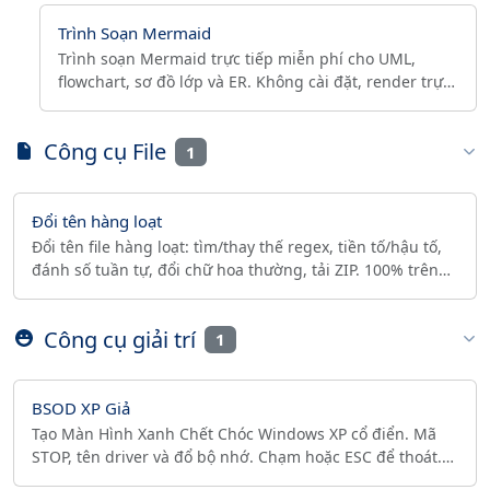
Trình Soạn Mermaid
Trình soạn Mermaid trực tiếp miễn phí cho UML,
flowchart, sơ đồ lớp và ER. Không cài đặt, render trực
tiếp, xuất PNG/SVG nền trong suốt và tỉ lệ 1x-4x.
Công cụ File
1
Đổi tên hàng loạt
Đổi tên file hàng loạt: tìm/thay thế regex, tiền tố/hậu tố,
đánh số tuần tự, đổi chữ hoa thường, tải ZIP. 100% trên
trình duyệt, riêng tư, không tải lên.
Công cụ giải trí
1
BSOD XP Giả
Tạo Màn Hình Xanh Chết Chóc Windows XP cổ điển. Mã
STOP, tên driver và đổ bộ nhớ. Chạm hoặc ESC để thoát.
Miễn phí, ngoại tuyến, hợp điện thoại.