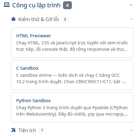
Công cụ lập trình
4
Kiểm thử & Gỡ lỗi
3
HTML Previewer
Chạy HTML, CSS và JavaScript trực tuyến với xem trước
trực tiếp, lỗi console thật, độ rộng responsive và thư
viện CDN. Sandbox, miễn phí, không cần đăng ký.
C Sandbox
C sandbox online — biên dịch và chạy C bằng GCC
10.2 trong trình duyệt. Chọn C89/C99/C11/C17, bật -
Werror, thêm flag (-Wall -O2 -lm) và stdin. Không cài
đặt.
Python Sandbox
Chạy Python 3 trong trình duyệt qua Pyodide (CPython
trên WebAssembly). Đầy đủ stdlib, pip qua micropip,
phiên persistent, offline sau lần tải đầu.
Tiện ích
1