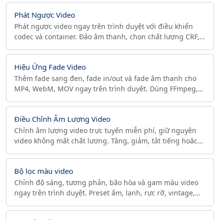
Phát Ngược Video
Phát ngược video ngay trên trình duyệt với điều khiển
codec và container. Đảo âm thanh, chọn chất lượng CRF,
xuất MP4/WebM/MOV có faststart, không upload, không
watermark.
Hiệu Ứng Fade Video
Thêm fade sang đen, fade in/out và fade âm thanh cho
MP4, WebM, MOV ngay trên trình duyệt. Dùng FFmpeg,
riêng tư, codec H.264/VP9, chất lượng CRF và faststart.
Điều Chỉnh Âm Lượng Video
Chỉnh âm lượng video trực tuyến miễn phí, giữ nguyên
video không mất chất lượng. Tăng, giảm, tắt tiếng hoặc
chuẩn hóa âm thanh theo LUFS. Riêng tư, MP4, WebM.
Bộ lọc màu video
Chỉnh độ sáng, tương phản, bão hòa và gam màu video
ngay trên trình duyệt. Preset ấm, lạnh, rực rỡ, vintage,
noir, trắng đen, đảo màu, xuất MP4/WebM, không cần tải
lên.