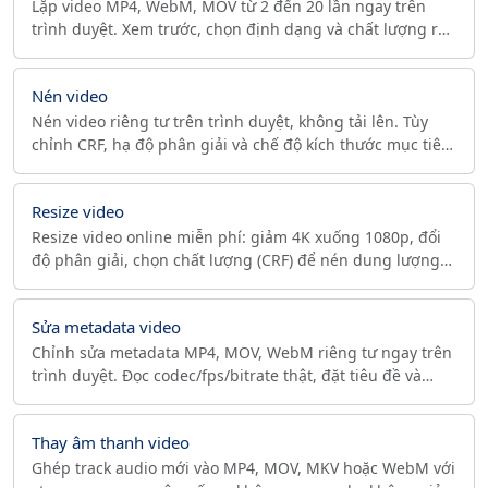
Lặp video MP4, WebM, MOV từ 2 đến 20 lần ngay trên
trình duyệt. Xem trước, chọn định dạng và chất lượng rồi
tải về — không upload, không watermark.
Nén video
Nén video riêng tư trên trình duyệt, không tải lên. Tùy
chỉnh CRF, hạ độ phân giải và chế độ kích thước mục tiêu
cho giới hạn 25MB hay 8MB. MP4 và WebM.
Resize video
Resize video online miễn phí: giảm 4K xuống 1080p, đổi
độ phân giải, chọn chất lượng (CRF) để nén dung lượng
và xuất MP4 sẵn sàng cho web. MP4, WebM, MOV.
Sửa metadata video
Chỉnh sửa metadata MP4, MOV, WebM riêng tư ngay trên
trình duyệt. Đọc codec/fps/bitrate thật, đặt tiêu đề và
nghệ sĩ, hoặc xóa toàn bộ metadata. Không upload.
Thay âm thanh video
Ghép track audio mới vào MP4, MOV, MKV hoặc WebM với