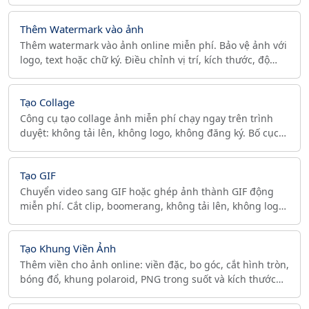
meme và bài đăng mạng xã hội.
Thêm Watermark vào ảnh
Thêm watermark vào ảnh online miễn phí. Bảo vệ ảnh với
logo, text hoặc chữ ký. Điều chỉnh vị trí, kích thước, độ
mờ. Không tải lên server, riêng tư & bảo mật.
Tạo Collage
Công cụ tạo collage ảnh miễn phí chạy ngay trên trình
duyệt: không tải lên, không logo, không đăng ký. Bố cục
tự động, mẫu kích thước có sẵn, xuất tới 4096px.
Tạo GIF
Chuyển video sang GIF hoặc ghép ảnh thành GIF động
miễn phí. Cắt clip, boomerang, không tải lên, không logo,
riêng tư trên trình duyệt.
Tạo Khung Viền Ảnh
Thêm viền cho ảnh online: viền đặc, bo góc, cắt hình tròn,
bóng đổ, khung polaroid, PNG trong suốt và kích thước
chính xác cho mạng xã hội, ảnh đại diện.