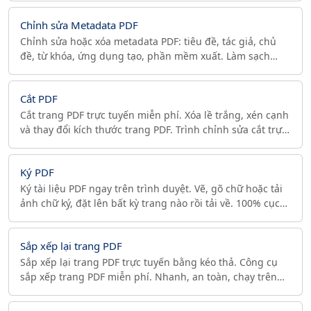
Chỉnh sửa Metadata PDF
Chỉnh sửa hoặc xóa metadata PDF: tiêu đề, tác giả, chủ
đề, từ khóa, ứng dụng tạo, phần mềm xuất. Làm sạch
quyền riêng tư một chạm, 100% trên trình duyệt.
Cắt PDF
Cắt trang PDF trực tuyến miễn phí. Xóa lề trắng, xén cạnh
và thay đổi kích thước trang PDF. Trình chỉnh sửa cắt trực
quan với điều khiển chính xác. Chạy trên trình duyệt.
Ký PDF
Ký tài liệu PDF ngay trên trình duyệt. Vẽ, gõ chữ hoặc tải
ảnh chữ ký, đặt lên bất kỳ trang nào rồi tải về. 100% cục
bộ, riêng tư tuyệt đối.
Sắp xếp lại trang PDF
Sắp xếp lại trang PDF trực tuyến bằng kéo thả. Công cụ
sắp xếp trang PDF miễn phí. Nhanh, an toàn, chạy trên
trình duyệt. Tổ chức lại PDF dễ dàng.