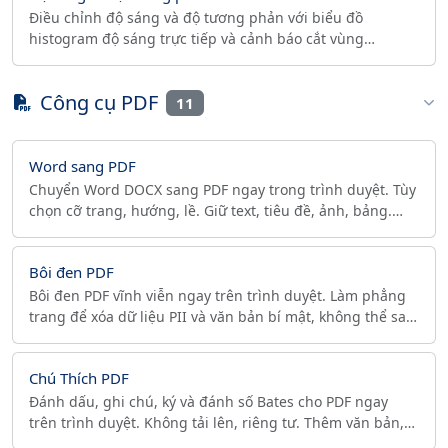
Điều chỉnh độ sáng và độ tương phản với biểu đồ
histogram độ sáng trực tiếp và cảnh báo cắt vùng
sáng/tối. Sửa phơi sáng và dải tông màu theo thời gian
thực, miễn phí.
Công cụ PDF
11
Word sang PDF
Chuyển Word DOCX sang PDF ngay trong trình duyệt. Tùy
chọn cỡ trang, hướng, lề. Giữ text, tiêu đề, ảnh, bảng.
Không upload, hoàn toàn riêng tư.
Bôi đen PDF
Bôi đen PDF vĩnh viễn ngay trên trình duyệt. Làm phẳng
trang để xóa dữ liệu PII và văn bản bí mật, không thể sao
chép hay trích xuất. Sẵn sàng cho GDPR/HIPAA.
Chú Thích PDF
Đánh dấu, ghi chú, ký và đánh số Bates cho PDF ngay
trên trình duyệt. Không tải lên, riêng tư. Thêm văn bản,
mũi tên, tô sáng; chú thích hợp nhất vào PDF.