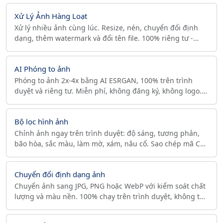
Xử Lý Ảnh Hàng Loạt
Xử lý nhiều ảnh cùng lúc. Resize, nén, chuyển đổi định
dạng, thêm watermark và đổi tên file. 100% riêng tư -
chạy trên trình duyệt.
AI Phóng to ảnh
Phóng to ảnh 2x-4x bằng AI ESRGAN, 100% trên trình
duyệt và riêng tư. Miễn phí, không đăng ký, không logo.
Tăng độ phân giải để in ấn và bán hàng online.
Bộ lọc hình ảnh
Chỉnh ảnh ngay trên trình duyệt: độ sáng, tương phản,
bão hòa, sắc màu, làm mờ, xám, nâu cổ. Sao chép mã CSS
filter, xuất PNG/JPG/WebP. Riêng tư, không tải lên.
Chuyển đổi định dạng ảnh
Chuyển ảnh sang JPG, PNG hoặc WebP với kiểm soát chất
lượng và màu nền. 100% chạy trên trình duyệt, không tải
lên, tệp của bạn luôn riêng tư.