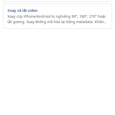
Xoay và lật video
Xoay clip iPhone/Android bị nghiêng 90°, 180°, 270° hoặc
lật gương. Xoay không mã hóa lại bằng metadata. Không
tải lên, không watermark, chạy trên trình duyệt.