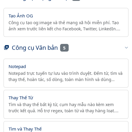
Tạo Ảnh OG
Công cụ tạo og:image và thẻ mạng xã hội miễn phí. Tạo
ảnh xem trước liên kết cho Facebook, Twitter, LinkedIn.
Xuất PNG, JPG, WebP ở 2x retina trong vài giây.
Công cụ Văn bản
5
Notepad
Notepad trực tuyến tự lưu vào trình duyệt. Đếm từ, tìm và
thay thế, hoàn tác, số dòng, toàn màn hình và dùng
offline. Không đăng nhập, không theo dõi.
Thay Thế Từ
Tìm và thay thế bất kỳ từ, cụm hay mẫu nào kèm xem
trước kết quả. Hỗ trợ regex, toàn từ và thay hàng loạt.
Không tải lên, riêng tư, chạy trên trình duyệt.
Tìm và Thay Thế