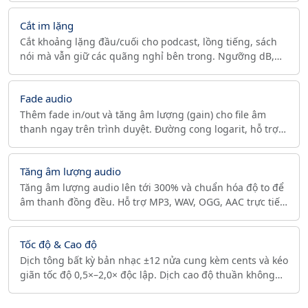
AAC.
Cắt im lặng
Cắt khoảng lặng đầu/cuối cho podcast, lồng tiếng, sách
nói mà vẫn giữ các quãng nghỉ bên trong. Ngưỡng dB,
đo đỉnh dBFS, xử lý riêng tư trong trình duyệt.
Fade audio
Thêm fade in/out và tăng âm lượng (gain) cho file âm
thanh ngay trên trình duyệt. Đường cong logarit, hỗ trợ
MP3, WAV, OGG, AAC — không cần tải lên.
Tăng âm lượng audio
Tăng âm lượng audio lên tới 300% và chuẩn hóa độ to để
âm thanh đồng đều. Hỗ trợ MP3, WAV, OGG, AAC trực tiếp
trên trình duyệt — không cần cài đặt.
Tốc độ & Cao độ
Dịch tông bất kỳ bản nhạc ±12 nửa cung kèm cents và kéo
giãn tốc độ 0,5×–2,0× độc lập. Dịch cao độ thuần không
đổi thời lượng, giữ nguyên tần số lấy mẫu.