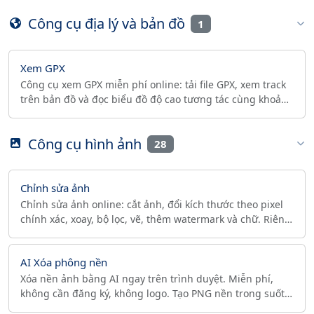
Công cụ địa lý và bản đồ
1
Xem GPX
Công cụ xem GPX miễn phí online: tải file GPX, xem track
trên bản đồ và đọc biểu đồ độ cao tương tác cùng khoảng
cách, thời lượng, độ tăng độ cao ngay lập tức.
Công cụ hình ảnh
28
Chỉnh sửa ảnh
Chỉnh sửa ảnh online: cắt ảnh, đổi kích thước theo pixel
chính xác, xoay, bộ lọc, vẽ, thêm watermark và chữ. Riêng
tư trên trình duyệt, không đăng ký, không logo.
AI Xóa phông nền
Xóa nền ảnh bằng AI ngay trên trình duyệt. Miễn phí,
không cần đăng ký, không logo. Tạo PNG nền trong suốt
cho ảnh chân dung và sản phẩm trong vài giây.