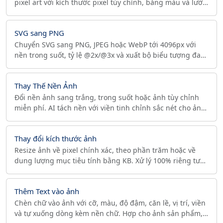
pixel art với kích thước pixel tùy chỉnh, bảng màu và lưới.
Chạy ngay trên trình duyệt.
SVG sang PNG
Chuyển SVG sang PNG, JPEG hoặc WebP tới 4096px với
nền trong suốt, tỷ lệ @2x/@3x và xuất bộ biểu tượng đa
kích thước một lần nhấp — ngay trên trình duyệt.
Thay Thế Nền Ảnh
Đổi nền ảnh sang trắng, trong suốt hoặc ảnh tùy chỉnh
miễn phí. AI tách nền với viền tinh chỉnh sắc nét cho ảnh
sản phẩm, chân dung và ảnh thẻ.
Thay đổi kích thước ảnh
Resize ảnh về pixel chính xác, theo phần trăm hoặc về
dung lượng mục tiêu tính bằng KB. Xử lý 100% riêng tư
trong trình duyệt, không tải lên. JPEG, PNG, WebP.
Thêm Text vào ảnh
Chèn chữ vào ảnh với cỡ, màu, độ đậm, căn lề, vị trí, viền
và tự xuống dòng kèm nền chữ. Hợp cho ảnh sản phẩm,