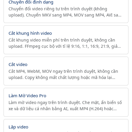
Chuyển đổi định dạng
Chuyển đổi video riêng tư trên trình duyệt (không
upload). Chuyển MKV sang MP4, MOV sang MP4, AVI sang
MP4 với H.264, điều khiển CRF và faststart.
Cắt khung hình video
Cắt khung video miễn phí trên trình duyệt, không cần
upload. FFmpeg cục bộ với tỉ lệ 9:16, 1:1, 16:9, 21:9, giảm
về 1080p/720p và MP4 faststart.
Cắt video
Cắt MP4, WebM, MOV ngay trên trình duyệt, không cần
upload. Copy không mất chất lượng hoặc mã hóa lại
chính xác từng khung, xuất faststart cho web.
Làm Mờ Video Pro
Làm mờ video ngay trên trình duyệt. Che mặt, ẩn biển số
xe và dữ liệu cá nhân bằng AI, xuất MP4 (H.264) hoặc
WebM phổ biến. Không tải lên, riêng tư.
Lặp video