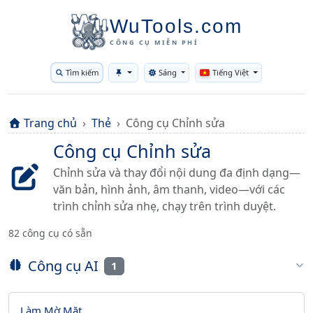
WuTools.com
CÔNG CỤ MIỄN PHÍ
Tìm kiếm
Sáng
Tiếng Việt
Toggle theme
Trang chủ
Thẻ
Công cụ Chỉnh sửa
Công cụ Chỉnh sửa
Chỉnh sửa và thay đổi nội dung đa định dạng—
văn bản, hình ảnh, âm thanh, video—với các
trình chỉnh sửa nhẹ, chạy trên trình duyệt.
82 công cụ có sẵn
Công cụ AI
1
Làm Mờ Mặt