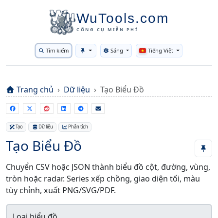
WuTools.com
CÔNG CỤ MIỄN PHÍ
Tìm kiếm
Sáng
Tiếng Việt
Toggle theme
Trang chủ
Dữ liệu
Tạo Biểu Đồ
Tạo
Dữ liệu
Phân tích
Tạo Biểu Đồ
Chuyển CSV hoặc JSON thành biểu đồ cột, đường, vùng,
tròn hoặc radar. Series xếp chồng, giao diện tối, màu
tùy chỉnh, xuất PNG/SVG/PDF.
Loại biểu đồ