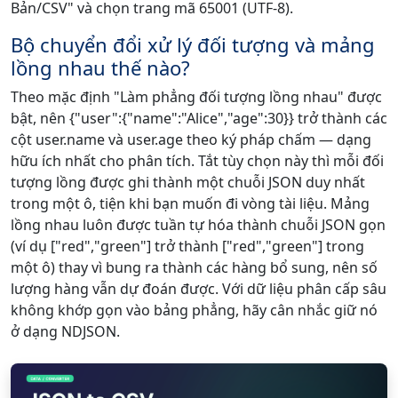
Bản/CSV" và chọn trang mã 65001 (UTF-8).
Bộ chuyển đổi xử lý đối tượng và mảng
lồng nhau thế nào?
Theo mặc định "Làm phẳng đối tượng lồng nhau" được
bật, nên {"user":{"name":"Alice","age":30}} trở thành các
cột user.name và user.age theo ký pháp chấm — dạng
hữu ích nhất cho phân tích. Tắt tùy chọn này thì mỗi đối
tượng lồng được ghi thành một chuỗi JSON duy nhất
trong một ô, tiện khi bạn muốn đi vòng tài liệu. Mảng
lồng nhau luôn được tuần tự hóa thành chuỗi JSON gọn
(ví dụ ["red","green"] trở thành ["red","green"] trong
một ô) thay vì bung ra thành các hàng bổ sung, nên số
lượng hàng vẫn dự đoán được. Với dữ liệu phân cấp sâu
không khớp gọn vào bảng phẳng, hãy cân nhắc giữ nó
ở dạng NDJSON.