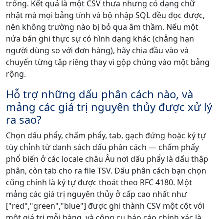
trống. Kết quả là một CSV thưa nhưng có dạng chữ
nhật mà mọi bảng tính và bộ nhập SQL đều đọc được,
nên không trường nào bị bỏ qua âm thầm. Nếu một
nửa bản ghi thực sự có hình dạng khác (chẳng hạn
người dùng so với đơn hàng), hãy chia đầu vào và
chuyển từng tập riêng thay vì gộp chúng vào một bảng
rộng.
Hỗ trợ những dấu phân cách nào, và
mảng các giá trị nguyên thủy được xử lý
ra sao?
Chọn dấu phẩy, chấm phẩy, tab, gạch đứng hoặc ký tự
tùy chỉnh từ danh sách dấu phân cách — chấm phẩy
phổ biến ở các locale châu Âu nơi dấu phẩy là dấu thập
phân, còn tab cho ra file TSV. Dấu phân cách bạn chọn
cũng chính là ký tự được thoát theo RFC 4180. Một
mảng các giá trị nguyên thủy ở cấp cao nhất như
["red","green","blue"] được ghi thành CSV một cột với
một giá trị mỗi hàng, và công cụ báo cáo chính xác là