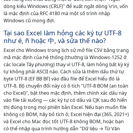
dòng kiểu Windows (CRLF)" để xuất ngắt dòng \r\n, vốn
là mặc định của RFC 4180 mà một số trình nhập
Windows cũ mong đợi.
Tại sao Excel làm hỏng các ký tự UTF-8
như é, ñ hoặc 中, và sửa thế nào?
Excel cho Windows trong lịch sử mở file CSV bằng trang
mã mặc định của hệ thống (thường là Windows-1252 ở
các locale Tây phương) thay vì UTF-8, làm hỏng bất kỳ ký
tự không phải ASCII nào. Cách sửa là thêm dấu thứ tự
byte UTF-8 (EF BB BF) vào đầu file để Excel hiểu đó là
UTF-8. Bộ chuyển đổi này có ô tích "UTF-8 BOM (an toàn
cho Excel)", bật theo mặc định, thêm chính xác dấu này
vào file tải xuống — các ký tự có dấu và CJK sau đó hiển
thị đúng trong mọi phiên bản Excel. Nếu bạn muốn file
không có BOM, hãy bỏ tích ô; Excel hiện đại (365, 2021+)
và Excel cho Mac đọc tốt UTF-8 không BOM, hoặc bạn
có thể nhập qua trình hướng dẫn "Dữ liệu → Từ Văn