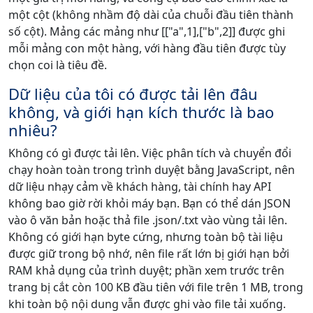
một cột (không nhầm độ dài của chuỗi đầu tiên thành
số cột). Mảng các mảng như [["a",1],["b",2]] được ghi
mỗi mảng con một hàng, với hàng đầu tiên được tùy
chọn coi là tiêu đề.
Dữ liệu của tôi có được tải lên đâu
không, và giới hạn kích thước là bao
nhiêu?
Không có gì được tải lên. Việc phân tích và chuyển đổi
chạy hoàn toàn trong trình duyệt bằng JavaScript, nên
dữ liệu nhạy cảm về khách hàng, tài chính hay API
không bao giờ rời khỏi máy bạn. Bạn có thể dán JSON
vào ô văn bản hoặc thả file .json/.txt vào vùng tải lên.
Không có giới hạn byte cứng, nhưng toàn bộ tài liệu
được giữ trong bộ nhớ, nên file rất lớn bị giới hạn bởi
RAM khả dụng của trình duyệt; phần xem trước trên
trang bị cắt còn 100 KB đầu tiên với file trên 1 MB, trong
khi toàn bộ nội dung vẫn được ghi vào file tải xuống.