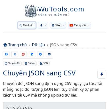
WuTools.com
CÔNG CỤ MIỄN PHÍ
Tìm kiếm
Sáng
Tiếng Việt
Toggle theme
Trang chủ
Dữ liệu
JSON sang CSV
Chuyển đổi
Dữ liệu
JSON
Chuyển JSON sang CSV
Chuyển đổi JSON sang định dạng CSV ngay lập tức. Tải
mảng hoặc đối tượng JSON lên, tùy chỉnh ký tự phân
cách và tải CSV mà không upload dữ liệu.
JSON Đầu Vào