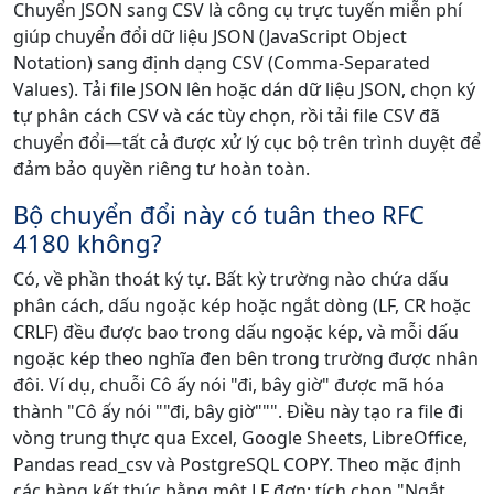
Chuyển JSON sang CSV là công cụ trực tuyến miễn phí
giúp chuyển đổi dữ liệu JSON (JavaScript Object
Notation) sang định dạng CSV (Comma-Separated
Values). Tải file JSON lên hoặc dán dữ liệu JSON, chọn ký
tự phân cách CSV và các tùy chọn, rồi tải file CSV đã
chuyển đổi—tất cả được xử lý cục bộ trên trình duyệt để
đảm bảo quyền riêng tư hoàn toàn.
Bộ chuyển đổi này có tuân theo RFC
4180 không?
Có, về phần thoát ký tự. Bất kỳ trường nào chứa dấu
phân cách, dấu ngoặc kép hoặc ngắt dòng (LF, CR hoặc
CRLF) đều được bao trong dấu ngoặc kép, và mỗi dấu
ngoặc kép theo nghĩa đen bên trong trường được nhân
đôi. Ví dụ, chuỗi Cô ấy nói "đi, bây giờ" được mã hóa
thành "Cô ấy nói ""đi, bây giờ""". Điều này tạo ra file đi
vòng trung thực qua Excel, Google Sheets, LibreOffice,
Pandas read_csv và PostgreSQL COPY. Theo mặc định
các hàng kết thúc bằng một LF đơn; tích chọn "Ngắt