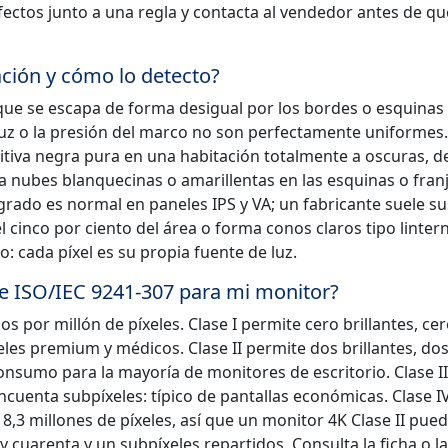
ectos junto a una regla y contacta al vendedor antes de qu
ación y cómo lo detecto?
 que se escapa de forma desigual por los bordes o esquinas
 luz o la presión del marco no son perfectamente uniformes.
sitiva negra pura en una habitación totalmente a oscuras, d
 nubes blanquecinas o amarillentas en las esquinas o fran
grado es normal en paneles IPS y VA; un fabricante suele sus
cinco por ciento del área o forma conos claros tipo lintern
 cada píxel es su propia fuente de luz.
ne ISO/IEC 9241-307 para mi monitor?
os por millón de píxeles. Clase I permite cero brillantes, ce
les premium y médicos. Clase II permite dos brillantes, do
onsumo para la mayoría de monitores de escritorio. Clase II
ncuenta subpíxeles: típico de pantallas económicas. Clase IV
3 millones de píxeles, así que un monitor 4K Clase II puede
y cuarenta y un subpíxeles repartidos. Consulta la ficha o la