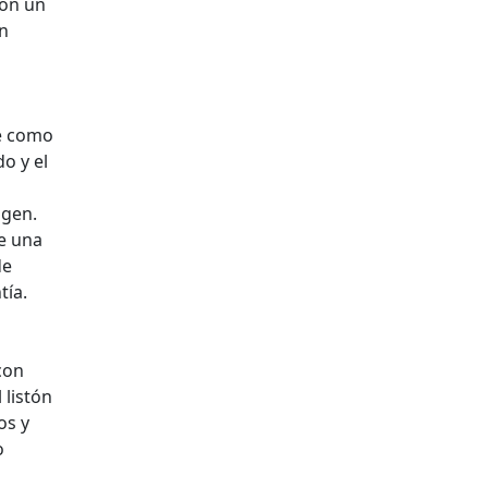
con un
en
ce como
o y el
agen.
e una
de
tía.
con
 listón
os y
o