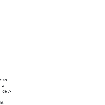
 cian
ara
 de 7-
ht