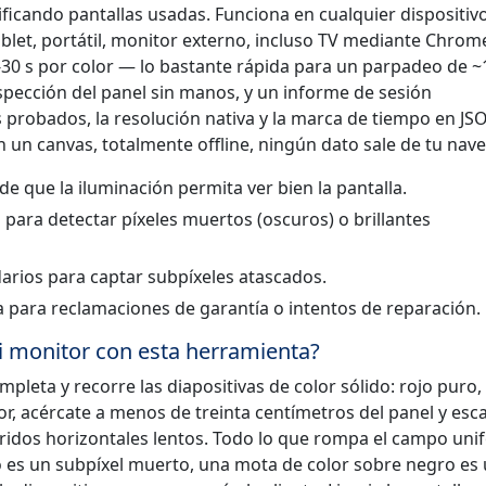
ficando pantallas usadas. Funciona en cualquier dispositiv
ablet, portátil, monitor externo, incluso TV mediante Chrom
1-30 s por color — lo bastante rápida para un parpadeo de ~
inspección del panel sin manos, y un informe de sesión
s probados, la resolución nativa y la marca de tiempo en JS
n un canvas, totalmente offline, ningún dato sale de tu nav
e que la iluminación permita ver bien la pantalla.
para detectar píxeles muertos (oscuros) o brillantes
darios para captar subpíxeles atascados.
 para reclamaciones de garantía o intentos de reparación.
 monitor con esta herramienta?
ompleta y recorre las diapositivas de color sólido: rojo puro,
or, acércate a menos de treinta centímetros del panel y esc
rridos horizontales lentos. Todo lo que rompa el campo un
 es un subpíxel muerto, una mota de color sobre negro es