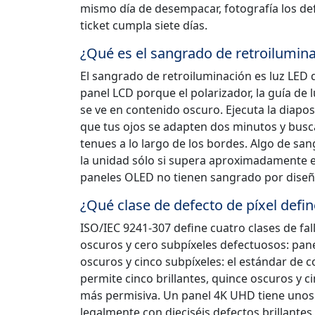
mismo día de desempacar, fotografía los def
ticket cumpla siete días.
¿Qué es el sangrado de retroilumin
El sangrado de retroiluminación es luz LED
panel LCD porque el polarizador, la guía de
se ve en contenido oscuro. Ejecuta la diapo
que tus ojos se adapten dos minutos y busca
tenues a lo largo de los bordes. Algo de san
la unidad sólo si supera aproximadamente el 
paneles OLED no tienen sangrado por diseño:
¿Qué clase de defecto de píxel defi
ISO/IEC 9241-307 define cuatro clases de fall
oscuros y cero subpíxeles defectuosos: pane
oscuros y cinco subpíxeles: el estándar de c
permite cinco brillantes, quince oscuros y ci
más permisiva. Un panel 4K UHD tiene unos 8,
legalmente con dieciséis defectos brillantes 