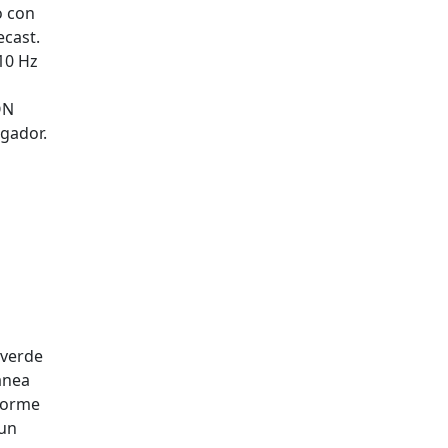
o con
ecast.
10 Hz
ON
egador.
 verde
anea
iforme
 un