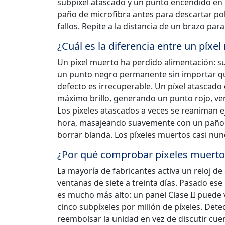
subpíxel atascado y un punto encendido en la
paño de microfibra antes para descartar pol
fallos. Repite a la distancia de un brazo par
¿Cuál es la diferencia entre un píxe
Un píxel muerto ha perdido alimentación: su
un punto negro permanente sin importar qué m
defecto es irrecuperable. Un píxel atascado
máximo brillo, generando un punto rojo, ver
Los píxeles atascados a veces se reaniman 
hora, masajeando suavemente con un paño 
borrar blanda. Los píxeles muertos casi nun
¿Por qué comprobar píxeles muerto
La mayoría de fabricantes activa un reloj d
ventanas de siete a treinta días. Pasado ese
es mucho más alto: un panel Clase II puede 
cinco subpíxeles por millón de píxeles. Dete
reembolsar la unidad en vez de discutir cuen