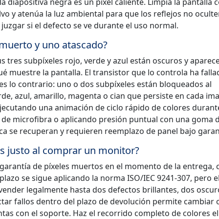
 diapositiva negra es un píxel caliente. Limpia la pantalla 
vo y atenúa la luz ambiental para que los reflejos no ocult
a juzgar si el defecto se ve durante el uso normal.
l muerto y uno atascado?
s tres subpíxeles rojo, verde y azul están oscuros y apare
uestre la pantalla. El transistor que lo controla ha fallad
 es lo contrario: uno o dos subpíxeles están bloqueados al
de, azul, amarillo, magenta o cian que persiste en cada im
ejecutando una animación de ciclo rápido de colores durant
de microfibra o aplicando presión puntual con una goma 
ca se recuperan y requieren reemplazo de panel bajo garan
s justo al comprar un monitor?
e garantía de píxeles muertos en el momento de la entrega, 
 plazo se sigue aplicando la norma ISO/IEC 9241-307, pero el
vender legalmente hasta dos defectos brillantes, dos oscur
ctar fallos dentro del plazo de devolución permite cambiar 
tas con el soporte. Haz el recorrido completo de colores el