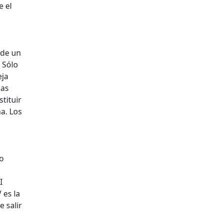
e el
 de un
 Sólo
eja
jas
tituir
a. Los
ro
s
I
 es la
 salir