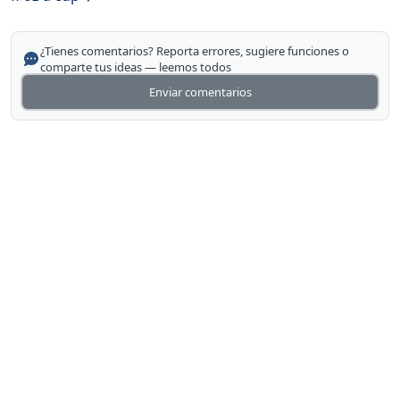
¿Tienes comentarios? Reporta errores, sugiere funciones o
comparte tus ideas — leemos todos
Enviar comentarios