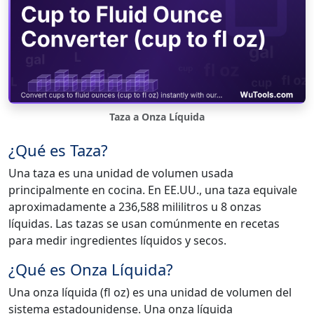
Taza a Onza Líquida
¿Qué es Taza?
Una taza es una unidad de volumen usada
principalmente en cocina. En EE.UU., una taza equivale
aproximadamente a 236,588 mililitros u 8 onzas
líquidas. Las tazas se usan comúnmente en recetas
para medir ingredientes líquidos y secos.
¿Qué es Onza Líquida?
Una onza líquida (fl oz) es una unidad de volumen del
sistema estadounidense. Una onza líquida