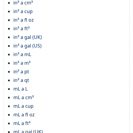
in³ a cm³
in³ a cup
in³ a fl oz
in³ a ft³
in³ a gal (UK)
in³ a gal (US)
in³ a mL
in³ a m³
in³ a pt
in³ a qt
mL a L
mL a cm³
mL a cup
mL a fl oz
mL a ft³
mL a gal (UK)