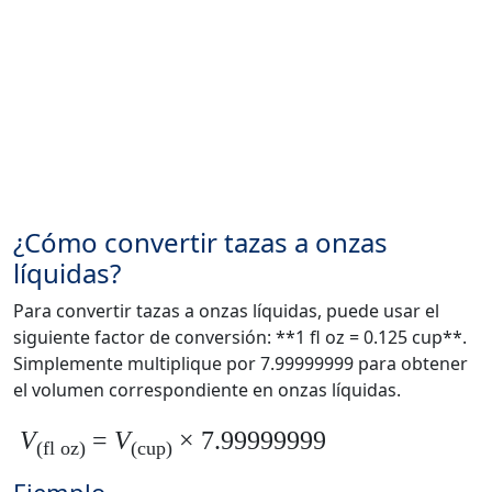
¿Cómo convertir tazas a onzas
líquidas?
Para convertir tazas a onzas líquidas, puede usar el
siguiente factor de conversión: **1 fl oz = 0.125 cup**.
Simplemente multiplique por 7.99999999 para obtener
el volumen correspondiente en onzas líquidas.
V
=
V
× 7.99999999
(fl oz)
(cup)