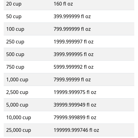
20 cup
160 fl oz
50 cup
399.999999 fl oz
100 cup
799.999999 fl oz
250 cup
1999.999997 fl oz
500 cup
3999.999995 fl oz
750 cup
5999.999992 fl oz
1,000 cup
7999.99999 fl oz
2,500 cup
19999.999975 fl oz
5,000 cup
39999.999949 fl oz
10,000 cup
79999.999899 fl oz
25,000 cup
199999.999746 fl oz