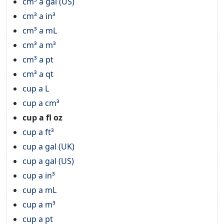
cm³ a gal (US)
cm³ a in³
cm³ a mL
cm³ a m³
cm³ a pt
cm³ a qt
cup a L
cup a cm³
cup a fl oz
cup a ft³
cup a gal (UK)
cup a gal (US)
cup a in³
cup a mL
cup a m³
cup a pt