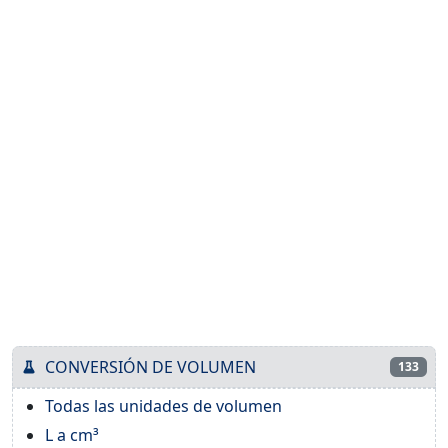
CONVERSIÓN DE VOLUMEN
133
Todas las unidades de volumen
L a cm³