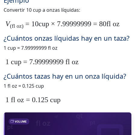
Ejemplo
Convertir 10 cup a onzas líquidas:
V
= 10cup × 7.99999999 = 80fl oz
(fl oz)
¿Cuántos onzas líquidas hay en un taza?
1 cup = 7.99999999 fl oz
1 cup = 7.99999999 fl oz
¿Cuántos tazas hay en un onza líquida?
1 fl oz = 0.125 cup
1 fl oz = 0.125 cup