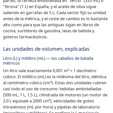
partes, la cerveza embotellada en "tercio" (333 mL) o
"litrona" (1 L) en España, y el aceite de oliva sigue
saliendo en garrafas de 5 L. Cada sector fijó su unidad
antes de la métrica, y el coste de cambio es lo bastante
alto como para que las antiguas sigan en libros de
cocina, surtidores de gasolina, latas de bebida y
goteros farmacéuticos.
Las unidades de volumen, explicadas
Litro (L) y mililitro (mL) — los caballos de batalla
métricos
Un litro vale exactamente 0,001 m³ = 1 decímetro
cúbico. El mililitro (mL) es la milésima del litro, idéntica
al centímetro cúbico (cm³). Estas dos unidades cubren
casi todo el uso de consumo: bebidas embotelladas
(500 mL, 1 L, 1,5 L), cilindrada de motores (un motor de
2,0 L equivale a 2000 cm³), velocidades de goteo
intravenoso (mL por hora) y pipetas de laboratorio