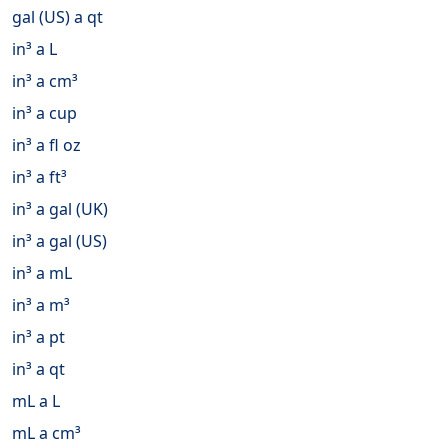
gal (US) a qt
in³ a L
in³ a cm³
in³ a cup
in³ a fl oz
in³ a ft³
in³ a gal (UK)
in³ a gal (US)
in³ a mL
in³ a m³
in³ a pt
in³ a qt
mL a L
mL a cm³