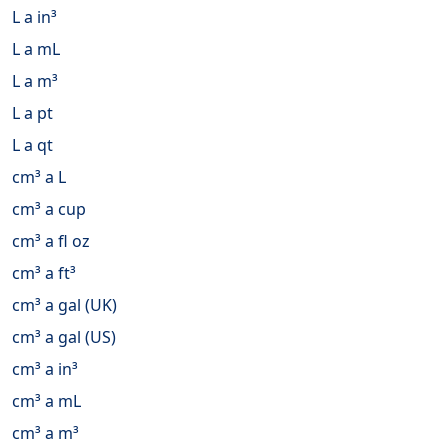
L a in³
L a mL
L a m³
L a pt
L a qt
cm³ a L
cm³ a cup
cm³ a fl oz
cm³ a ft³
cm³ a gal (UK)
cm³ a gal (US)
cm³ a in³
cm³ a mL
cm³ a m³