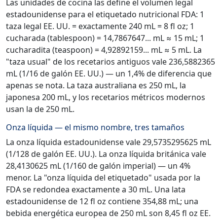
Las unidades de cocina las define el volumen legal
estadounidense para el etiquetado nutricional FDA: 1
taza legal EE. UU. = exactamente 240 mL = 8 fl oz; 1
cucharada (tablespoon) = 14,7867647... mL ≈ 15 mL; 1
cucharadita (teaspoon) = 4,92892159... mL ≈ 5 mL. La
"taza usual" de los recetarios antiguos vale 236,5882365
mL (1/16 de galón EE. UU.) — un 1,4% de diferencia que
apenas se nota. La taza australiana es 250 mL, la
japonesa 200 mL, y los recetarios métricos modernos
usan la de 250 mL.
Onza líquida — el mismo nombre, tres tamaños
La onza líquida estadounidense vale 29,5735295625 mL
(1/128 de galón EE. UU.). La onza líquida británica vale
28,4130625 mL (1/160 de galón imperial) — un 4%
menor. La "onza líquida del etiquetado" usada por la
FDA se redondea exactamente a 30 mL. Una lata
estadounidense de 12 fl oz contiene 354,88 mL; una
bebida energética europea de 250 mL son 8,45 fl oz EE.