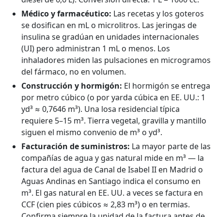
Médico y farmacéutico:
Las recetas y los goteros
se dosifican en mL o microlitros. Las jeringas de
insulina se gradúan en unidades internacionales
(UI) pero administran 1 mL o menos. Los
inhaladores miden las pulsaciones en microgramos
del fármaco, no en volumen.
Construcción y hormigón:
El hormigón se entrega
por metro cúbico (o por yarda cúbica en EE. UU.: 1
yd³ ≈ 0,7646 m³). Una losa residencial típica
requiere 5–15 m³. Tierra vegetal, gravilla y mantillo
siguen el mismo convenio de m³ o yd³.
Facturación de suministros:
La mayor parte de las
compañías de agua y gas natural mide en m³ — la
factura del agua de Canal de Isabel II en Madrid o
Aguas Andinas en Santiago indica el consumo en
m³. El gas natural en EE. UU. a veces se factura en
CCF (cien pies cúbicos ≈ 2,83 m³) o en termias.
Confirma siempre la unidad de la factura antes de