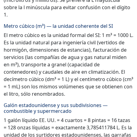
(microlitros y mililitros). Se prefiere la L mayúscula
sobre la l minúscula para evitar confusión con el dígito
1.
Metro cúbico (m³) — la unidad coherente del SI
El metro cúbico es la unidad formal del SI: 1 m³ = 1000 L.
Es la unidad natural para ingeniería civil (vertidos de
hormigón, dimensiones de estancias), facturación de
servicios (las compañías de agua y gas natural miden
en m³), transporte a granel (capacidad de
contenedores) y caudales de aire en climatización. El
decímetro cúbico (dm³ = 1 L) y el centímetro cúbico (cm³
= 1 mL) son los mismos volúmenes que se obtienen con
el litro, sólo renombrados.
Galón estadounidense y sus subdivisiones —
combustible y supermercado
1 galón líquido EE. UU. = 4 cuartos = 8 pintas = 16 tazas
= 128 onzas líquidas = exactamente 3,785411784 L. Es la
unidad de los surtidores estadounidenses, las garrafas