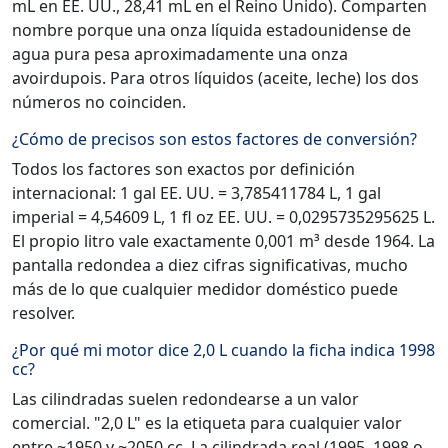
mL en EE. UU., 28,41 mL en el Reino Unido). Comparten
nombre porque una onza líquida estadounidense de
agua pura pesa aproximadamente una onza
avoirdupois. Para otros líquidos (aceite, leche) los dos
números no coinciden.
¿Cómo de precisos son estos factores de conversión?
Todos los factores son exactos por definición
internacional: 1 gal EE. UU. = 3,785411784 L, 1 gal
imperial = 4,54609 L, 1 fl oz EE. UU. = 0,0295735295625 L.
El propio litro vale exactamente 0,001 m³ desde 1964. La
pantalla redondea a diez cifras significativas, mucho
más de lo que cualquier medidor doméstico puede
resolver.
¿Por qué mi motor dice 2,0 L cuando la ficha indica 1998
cc?
Las cilindradas suelen redondearse a un valor
comercial. "2,0 L" es la etiqueta para cualquier valor
entre ~1950 y ~2050 cc. La cilindrada real (1995, 1998 o