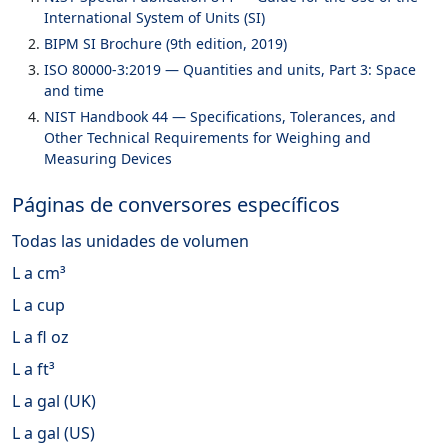
International System of Units (SI)
BIPM SI Brochure (9th edition, 2019)
ISO 80000-3:2019 — Quantities and units, Part 3: Space
and time
NIST Handbook 44 — Specifications, Tolerances, and
Other Technical Requirements for Weighing and
Measuring Devices
Páginas de conversores específicos
Todas las unidades de volumen
L a cm³
L a cup
L a fl oz
L a ft³
L a gal (UK)
L a gal (US)