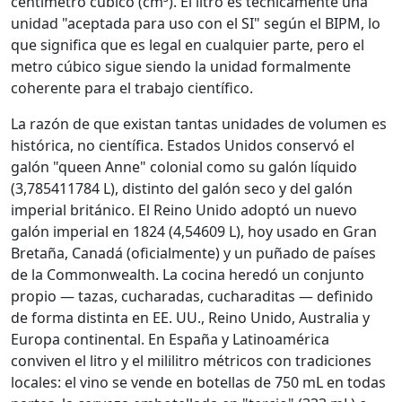
centímetro cúbico (cm³). El litro es técnicamente una
unidad "aceptada para uso con el SI" según el BIPM, lo
que significa que es legal en cualquier parte, pero el
metro cúbico sigue siendo la unidad formalmente
coherente para el trabajo científico.
La razón de que existan tantas unidades de volumen es
histórica, no científica. Estados Unidos conservó el
galón "queen Anne" colonial como su galón líquido
(3,785411784 L), distinto del galón seco y del galón
imperial británico. El Reino Unido adoptó un nuevo
galón imperial en 1824 (4,54609 L), hoy usado en Gran
Bretaña, Canadá (oficialmente) y un puñado de países
de la Commonwealth. La cocina heredó un conjunto
propio — tazas, cucharadas, cucharaditas — definido
de forma distinta en EE. UU., Reino Unido, Australia y
Europa continental. En España y Latinoamérica
conviven el litro y el mililitro métricos con tradiciones
locales: el vino se vende en botellas de 750 mL en todas