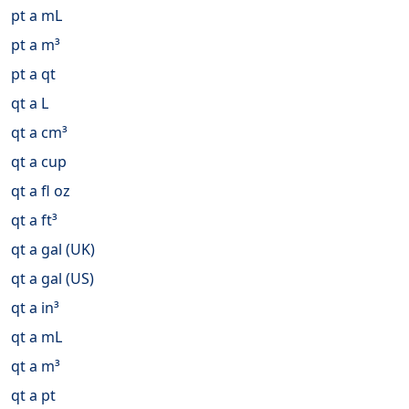
pt a mL
pt a m³
pt a qt
qt a L
qt a cm³
qt a cup
qt a fl oz
qt a ft³
qt a gal (UK)
qt a gal (US)
qt a in³
qt a mL
qt a m³
qt a pt