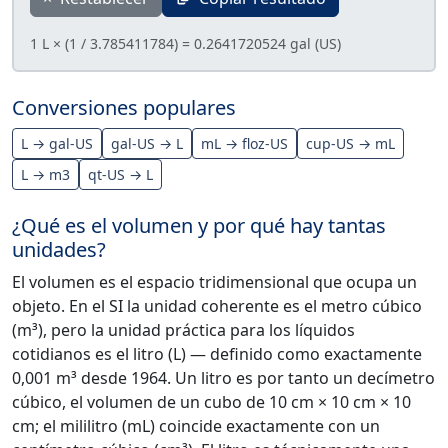
1 L × (1 / 3.785411784) = 0.2641720524 gal (US)
Conversiones populares
L → gal-US
gal-US → L
mL → floz-US
cup-US → mL
L → m3
qt-US → L
¿Qué es el volumen y por qué hay tantas
unidades?
El volumen es el espacio tridimensional que ocupa un
objeto. En el SI la unidad coherente es el metro cúbico
(m³), pero la unidad práctica para los líquidos
cotidianos es el litro (L) — definido como exactamente
0,001 m³ desde 1964. Un litro es por tanto un decímetro
cúbico, el volumen de un cubo de 10 cm × 10 cm × 10
cm; el mililitro (mL) coincide exactamente con un