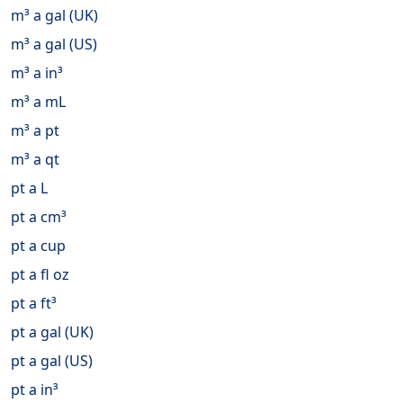
m³ a gal (UK)
m³ a gal (US)
m³ a in³
m³ a mL
m³ a pt
m³ a qt
pt a L
pt a cm³
pt a cup
pt a fl oz
pt a ft³
pt a gal (UK)
pt a gal (US)
pt a in³