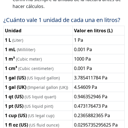
hacer cálculos.
¿Cuánto vale 1 unidad de cada una en litros?
Unidad
Valor en litros (L)
1 L
1 Pa
(Liter)
1 mL
0.001 Pa
(Milliliter)
1 m³
1000 Pa
(Cubic meter)
1 cm³
0.001 Pa
(Cubic centimeter)
1 gal (US)
3.785411784 Pa
(US liquid gallon)
1 gal (UK)
4.54609 Pa
(Imperial gallon (UK))
1 qt (US)
0.946352946 Pa
(US liquid quart)
1 pt (US)
0.473176473 Pa
(US liquid pint)
1 cup (US)
0.2365882365 Pa
(US legal cup)
1 fl oz (US)
0.0295735295625 Pa
(US fluid ounce)