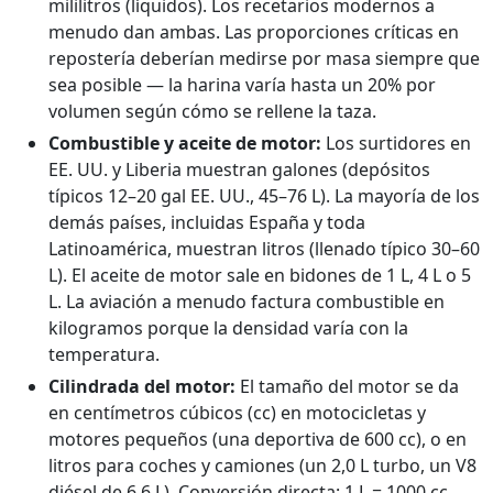
mililitros (líquidos). Los recetarios modernos a
menudo dan ambas. Las proporciones críticas en
repostería deberían medirse por masa siempre que
sea posible — la harina varía hasta un 20% por
volumen según cómo se rellene la taza.
Combustible y aceite de motor:
Los surtidores en
EE. UU. y Liberia muestran galones (depósitos
típicos 12–20 gal EE. UU., 45–76 L). La mayoría de los
demás países, incluidas España y toda
Latinoamérica, muestran litros (llenado típico 30–60
L). El aceite de motor sale en bidones de 1 L, 4 L o 5
L. La aviación a menudo factura combustible en
kilogramos porque la densidad varía con la
temperatura.
Cilindrada del motor:
El tamaño del motor se da
en centímetros cúbicos (cc) en motocicletas y
motores pequeños (una deportiva de 600 cc), o en
litros para coches y camiones (un 2,0 L turbo, un V8
diésel de 6,6 L). Conversión directa: 1 L = 1000 cc.