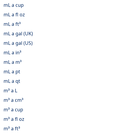
mL a cup
mL a fl oz
mL a ft³
mL a gal (UK)
mL a gal (US)
mL a in³
mL a m³
mL a pt
mL a qt
m³ a L
m³ a cm³
m³ a cup
m³ a fl oz
m³ a ft³