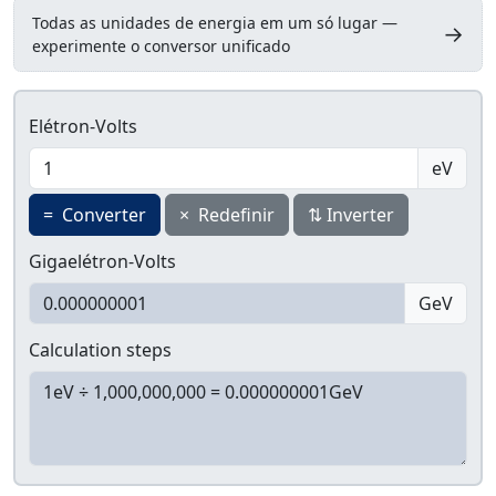
Todas as unidades de energia em um só lugar —
→
experimente o conversor unificado
Elétron-Volts
eV
=
Converter
×
Redefinir
⇅
Inverter
Gigaelétron-Volts
GeV
Calculation steps