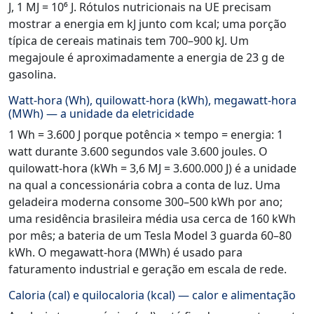
J, 1 MJ = 10⁶ J. Rótulos nutricionais na UE precisam
mostrar a energia em kJ junto com kcal; uma porção
típica de cereais matinais tem 700–900 kJ. Um
megajoule é aproximadamente a energia de 23 g de
gasolina.
Watt-hora (Wh), quilowatt-hora (kWh), megawatt-hora
(MWh) — a unidade da eletricidade
1 Wh = 3.600 J porque potência × tempo = energia: 1
watt durante 3.600 segundos vale 3.600 joules. O
quilowatt-hora (kWh = 3,6 MJ = 3.600.000 J) é a unidade
na qual a concessionária cobra a conta de luz. Uma
geladeira moderna consome 300–500 kWh por ano;
uma residência brasileira média usa cerca de 160 kWh
por mês; a bateria de um Tesla Model 3 guarda 60–80
kWh. O megawatt-hora (MWh) é usado para
faturamento industrial e geração em escala de rede.
Caloria (cal) e quilocaloria (kcal) — calor e alimentação