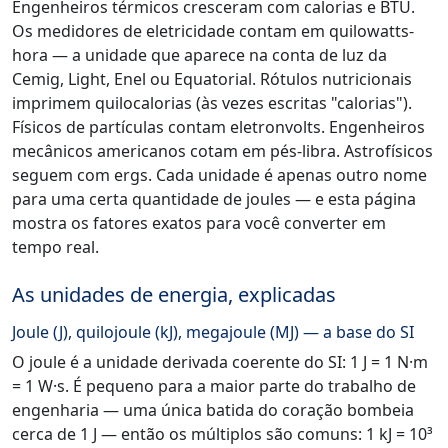
Engenheiros térmicos cresceram com calorias e BTU.
Os medidores de eletricidade contam em quilowatts-
hora — a unidade que aparece na conta de luz da
Cemig, Light, Enel ou Equatorial. Rótulos nutricionais
imprimem quilocalorias (às vezes escritas "calorias").
Físicos de partículas contam eletronvolts. Engenheiros
mecânicos americanos cotam em pés-libra. Astrofísicos
seguem com ergs. Cada unidade é apenas outro nome
para uma certa quantidade de joules — e esta página
mostra os fatores exatos para você converter em
tempo real.
As unidades de energia, explicadas
Joule (J), quilojoule (kJ), megajoule (MJ) — a base do SI
O joule é a unidade derivada coerente do SI: 1 J = 1 N·m
= 1 W·s. É pequeno para a maior parte do trabalho de
engenharia — uma única batida do coração bombeia
cerca de 1 J — então os múltiplos são comuns: 1 kJ = 10³