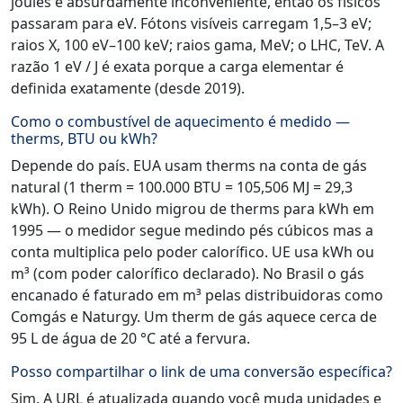
joules é absurdamente inconveniente, então os físicos
passaram para eV. Fótons visíveis carregam 1,5–3 eV;
raios X, 100 eV–100 keV; raios gama, MeV; o LHC, TeV. A
razão 1 eV / J é exata porque a carga elementar é
definida exatamente (desde 2019).
Como o combustível de aquecimento é medido —
therms, BTU ou kWh?
Depende do país. EUA usam therms na conta de gás
natural (1 therm = 100.000 BTU = 105,506 MJ = 29,3
kWh). O Reino Unido migrou de therms para kWh em
1995 — o medidor segue medindo pés cúbicos mas a
conta multiplica pelo poder calorífico. UE usa kWh ou
m³ (com poder calorífico declarado). No Brasil o gás
encanado é faturado em m³ pelas distribuidoras como
Comgás e Naturgy. Um therm de gás aquece cerca de
95 L de água de 20 °C até a fervura.
Posso compartilhar o link de uma conversão específica?
Sim. A URL é atualizada quando você muda unidades e