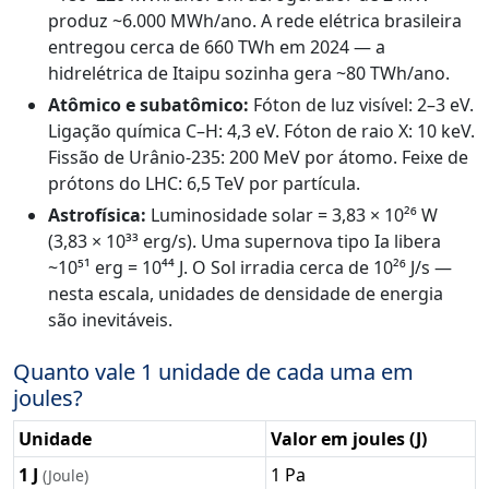
produz ~6.000 MWh/ano. A rede elétrica brasileira
entregou cerca de 660 TWh em 2024 — a
hidrelétrica de Itaipu sozinha gera ~80 TWh/ano.
Atômico e subatômico:
Fóton de luz visível: 2–3 eV.
Ligação química C–H: 4,3 eV. Fóton de raio X: 10 keV.
Fissão de Urânio-235: 200 MeV por átomo. Feixe de
prótons do LHC: 6,5 TeV por partícula.
Astrofísica:
Luminosidade solar = 3,83 × 10²⁶ W
(3,83 × 10³³ erg/s). Uma supernova tipo Ia libera
~10⁵¹ erg = 10⁴⁴ J. O Sol irradia cerca de 10²⁶ J/s —
nesta escala, unidades de densidade de energia
são inevitáveis.
Quanto vale 1 unidade de cada uma em
joules?
Unidade
Valor em joules (J)
1 J
1 Pa
(Joule)