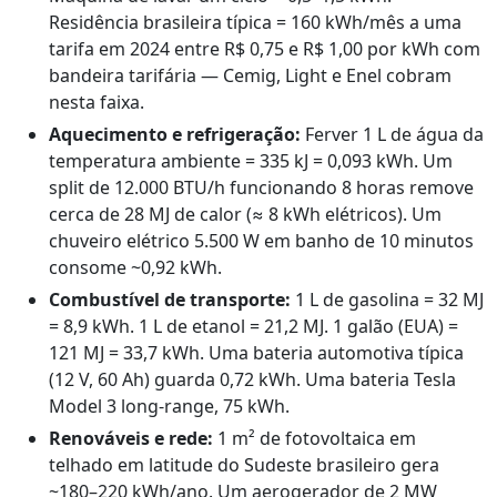
Residência brasileira típica = 160 kWh/mês a uma
tarifa em 2024 entre R$ 0,75 e R$ 1,00 por kWh com
bandeira tarifária — Cemig, Light e Enel cobram
nesta faixa.
Aquecimento e refrigeração:
Ferver 1 L de água da
temperatura ambiente = 335 kJ = 0,093 kWh. Um
split de 12.000 BTU/h funcionando 8 horas remove
cerca de 28 MJ de calor (≈ 8 kWh elétricos). Um
chuveiro elétrico 5.500 W em banho de 10 minutos
consome ~0,92 kWh.
Combustível de transporte:
1 L de gasolina = 32 MJ
= 8,9 kWh. 1 L de etanol = 21,2 MJ. 1 galão (EUA) =
121 MJ = 33,7 kWh. Uma bateria automotiva típica
(12 V, 60 Ah) guarda 0,72 kWh. Uma bateria Tesla
Model 3 long-range, 75 kWh.
Renováveis e rede:
1 m² de fotovoltaica em
telhado em latitude do Sudeste brasileiro gera
~180–220 kWh/ano. Um aerogerador de 2 MW