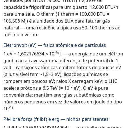
vendidos por BTU/h: 9.000 BTU/h (≈ 2,6 kW de
capacidade frigorífica) para um quarto, 12.000 BTU/h
para uma sala. O therm (1 therm = 100.000 BTU =
105,506 MJ) é a unidade dos EUA para faturar gás
natural — uma residência típica usa 50–100 therms ao
mês no inverno.
Eletronvolt (eV) — física atômica e de partículas
1 eV = 1,602176634 × 10⁻¹⁹ J — a energia que um elétron
ganha ao atravessar uma diferença de potencial de 1
volt. Transições atômicas emitem fótons de poucos eV
(a luz visível tem ~1,5–3 eV); ligações químicas se
rompem em poucos eV; raios X carregam keV; o LHC
acelera prótons a 6,5 TeV (= 10¹² eV). O eV é pura
conveniência: mantém energias subatômicas como
números pequenos em vez de valores em joule do tipo
10⁻¹⁹.
Pé-libra força (ft·lbf) e erg — nichos persistentes
1 ft·lbf = 1,3558179483314004 J — o trabalho de erguer