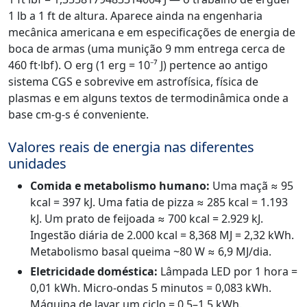
1 lb a 1 ft de altura. Aparece ainda na engenharia
mecânica americana e em especificações de energia de
boca de armas (uma munição 9 mm entrega cerca de
460 ft·lbf). O erg (1 erg = 10⁻⁷ J) pertence ao antigo
sistema CGS e sobrevive em astrofísica, física de
plasmas e em alguns textos de termodinâmica onde a
base cm-g-s é conveniente.
Valores reais de energia nas diferentes
unidades
Comida e metabolismo humano:
Uma maçã ≈ 95
kcal = 397 kJ. Uma fatia de pizza ≈ 285 kcal = 1.193
kJ. Um prato de feijoada ≈ 700 kcal = 2.929 kJ.
Ingestão diária de 2.000 kcal = 8,368 MJ = 2,32 kWh.
Metabolismo basal queima ~80 W ≈ 6,9 MJ/dia.
Eletricidade doméstica:
Lâmpada LED por 1 hora =
0,01 kWh. Micro-ondas 5 minutos = 0,083 kWh.
Máquina de lavar um ciclo = 0,5–1,5 kWh.