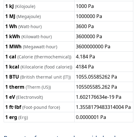
1 kJ
1000 Pa
(Kilojoule)
1 MJ
1000000 Pa
(Megajoule)
1 Wh
3600 Pa
(Watt-hour)
1 kWh
3600000 Pa
(Kilowatt-hour)
1 MWh
3600000000 Pa
(Megawatt-hour)
1 cal
4.184 Pa
(Calorie (thermochemical))
1 kcal
4184 Pa
(Kilocalorie (food calorie))
1 BTU
1055.05585262 Pa
(British thermal unit (IT))
1 therm
105505585.262 Pa
(Therm (US))
1 eV
1.602176634e-19 Pa
(Electronvolt)
1 ft·lbf
1.3558179483314004 Pa
(Foot-pound force)
1 erg
0.0000001 Pa
(Erg)