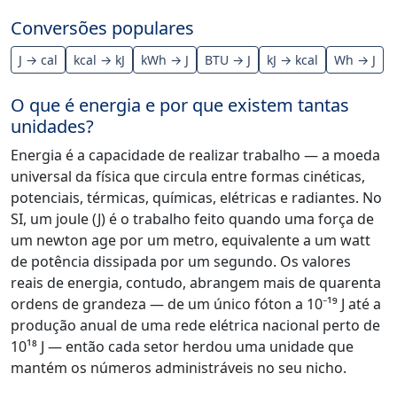
Conversões populares
J → cal
kcal → kJ
kWh → J
BTU → J
kJ → kcal
Wh → J
O que é energia e por que existem tantas
unidades?
Energia é a capacidade de realizar trabalho — a moeda
universal da física que circula entre formas cinéticas,
potenciais, térmicas, químicas, elétricas e radiantes. No
SI, um joule (J) é o trabalho feito quando uma força de
um newton age por um metro, equivalente a um watt
de potência dissipada por um segundo. Os valores
reais de energia, contudo, abrangem mais de quarenta
ordens de grandeza — de um único fóton a 10⁻¹⁹ J até a
produção anual de uma rede elétrica nacional perto de
10¹⁸ J — então cada setor herdou uma unidade que
mantém os números administráveis no seu nicho.