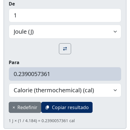
De
Para
×
Redefinir
Copiar resultado
1 J × (1 / 4.184) = 0.2390057361 cal