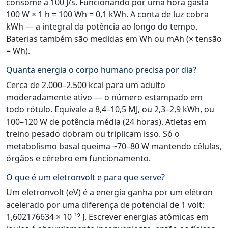
consome a 100 J/s. Funcionando por uma hora gasta
100 W × 1 h = 100 Wh = 0,1 kWh. A conta de luz cobra
kWh — a integral da potência ao longo do tempo.
Baterias também são medidas em Wh ou mAh (× tensão
= Wh).
Quanta energia o corpo humano precisa por dia?
Cerca de 2.000–2.500 kcal para um adulto
moderadamente ativo — o número estampado em
todo rótulo. Equivale a 8,4–10,5 MJ, ou 2,3–2,9 kWh, ou
100–120 W de potência média (24 horas). Atletas em
treino pesado dobram ou triplicam isso. Só o
metabolismo basal queima ~70–80 W mantendo células,
órgãos e cérebro em funcionamento.
O que é um eletronvolt e para que serve?
Um eletronvolt (eV) é a energia ganha por um elétron
acelerado por uma diferença de potencial de 1 volt:
1,602176634 × 10⁻¹⁹ J. Escrever energias atômicas em