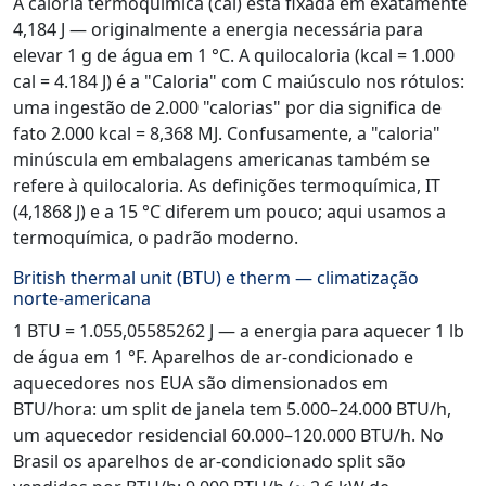
A caloria termoquímica (cal) está fixada em exatamente
4,184 J — originalmente a energia necessária para
elevar 1 g de água em 1 °C. A quilocaloria (kcal = 1.000
cal = 4.184 J) é a "Caloria" com C maiúsculo nos rótulos:
uma ingestão de 2.000 "calorias" por dia significa de
fato 2.000 kcal = 8,368 MJ. Confusamente, a "caloria"
minúscula em embalagens americanas também se
refere à quilocaloria. As definições termoquímica, IT
(4,1868 J) e a 15 °C diferem um pouco; aqui usamos a
termoquímica, o padrão moderno.
British thermal unit (BTU) e therm — climatização
norte-americana
1 BTU = 1.055,05585262 J — a energia para aquecer 1 lb
de água em 1 °F. Aparelhos de ar-condicionado e
aquecedores nos EUA são dimensionados em
BTU/hora: um split de janela tem 5.000–24.000 BTU/h,
um aquecedor residencial 60.000–120.000 BTU/h. No
Brasil os aparelhos de ar-condicionado split são