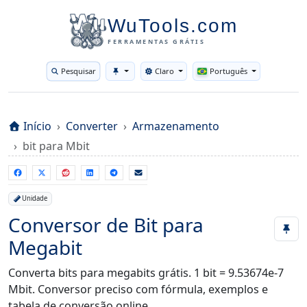
WuTools.com
FERRAMENTAS GRÁTIS
Pesquisar
Claro
Português
Toggle theme
Início
Converter
Armazenamento
bit para Mbit
Unidade
Conversor de Bit para
Megabit
Converta bits para megabits grátis. 1 bit = 9.53674e-7
Mbit. Conversor preciso com fórmula, exemplos e
tabela de conversão online.