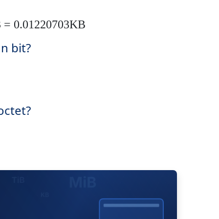
3 = 0.01220703KB
n bit?
octet?