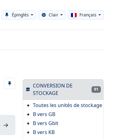
Épinglés
Clair
Français
Toggle theme
CONVERSION DE
91
STOCKAGE
Toutes les unités de stockage
B vers GB
B vers Gbit
→
B vers KB