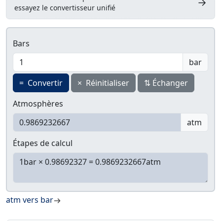
→
essayez le convertisseur unifié
Bars
bar
=
Convertir
×
Réinitialiser
⇅
Échanger
Atmosphères
atm
Étapes de calcul
atm vers bar